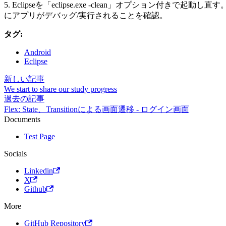
5. Eclipseを「eclipse.exe -clean」オプション付きで起
にアプリがデバッグ/実行されることを確認。
タグ:
Android
Eclipse
新しい記事
We start to share our study progress
過去の記事
Flex: State、Transitionによる画面遷移 - ログイン画面
Documents
Test Page
Socials
Linkedin
X
Github
More
GitHub Repository