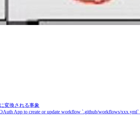
記号に変換される事象
 OAuth App to create or update workflow `.github/workflows/xxx.yml`