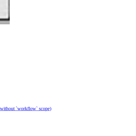
 without `workflow` scope)