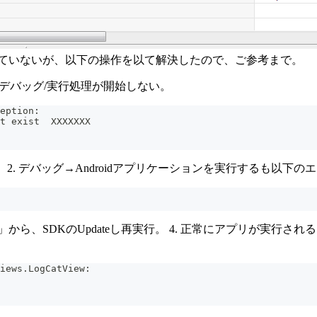
していないが、以下の操作を以て解決したので、ご参考まで。
しデバッグ/実行処理が開始しない。
eption:
C:\eclipse64\workspace\sample\bin\resources.ap_ does not exist	XXXXXXX
。 2. デバッグ→Androidアプリケーションを実行するも以下のエ
Manager」から、SDKのUpdateし再実行。 4. 正常にアプリ
iews.LogCatView: