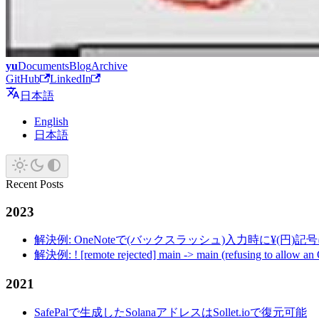
yu
Documents
Blog
Archive
GitHub
LinkedIn
日本語
English
日本語
Recent Posts
2023
解決例: OneNoteで(バックスラッシュ)入力時に¥(円)
解決例: ! [remote rejected] main -> main (refusing to allow an
2021
SafePalで生成したSolanaアドレスはSollet.ioで復元可能