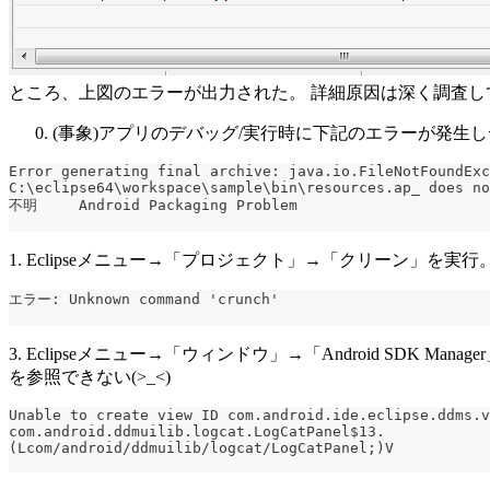
ところ、上図のエラーが出力された。 詳細原因は深く調査
(事象)アプリのデバッグ/実行時に下記のエラーが発生
Error generating final archive: java.io.FileNotFoundExc
不明	Android Packaging Problem
1. Eclipseメニュー→「プロジェクト」→「クリーン」を実行
エラー: Unknown command 'crunch'
3. Eclipseメニュー→「ウィンドウ」→「Android SDK 
を参照できない(>_<)
Unable to create view ID com.android.ide.eclipse.ddms.v
com.android.ddmuilib.logcat.LogCatPanel$13.
(Lcom/android/ddmuilib/logcat/LogCatPanel;)V