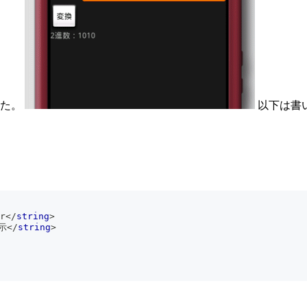
した。
以下は書
r
</
string
>
示
</
string
>