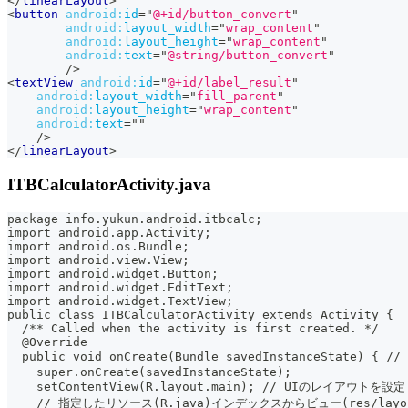
</
linearLayout
>
<
button
android:
id
=
"
@+id/button_convert
"
android:
layout_width
=
"
wrap_content
"
android:
layout_height
=
"
wrap_content
"
android:
text
=
"
@string/button_convert
"
/>
<
textView
android:
id
=
"
@+id/label_result
"
android:
layout_width
=
"
fill_parent
"
android:
layout_height
=
"
wrap_content
"
android:
text
=
"
"
/>
</
linearLayout
>
ITBCalculatorActivity.java
package info.yukun.android.itbcalc;
import android.app.Activity;
import android.os.Bundle;
import android.view.View;
import android.widget.Button;
import android.widget.EditText;
import android.widget.TextView;
public class ITBCalculatorActivity extends Activity {
  /** Called when the activity is first created. */
  @Override
  public void onCreate(Bundle savedInstanceSta
    super.onCreate(savedInstanceState);
    setContentView(R.layout.main); // UIのレイアウトを設定
    // 指定したリソース(R.java)インデックスからビュー(res/lay