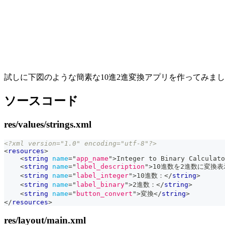
試しに下図のような簡素な10進2進変換アプリを作ってみま
ソースコード
res/values/strings.xml
<?xml version="1.0" encoding="utf-8"?>
<
resources
>
<
string
name
=
"
app_name
"
>
Integer to Binary Calculato
<
string
name
=
"
label_description
"
>
10進数を2進数に変換表
<
string
name
=
"
label_integer
"
>
10進数：
</
string
>
<
string
name
=
"
label_binary
"
>
2進数：
</
string
>
<
string
name
=
"
button_convert
"
>
変換
</
string
>
</
resources
>
res/layout/main.xml