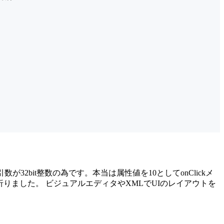
(int value)の引数が32bit整数の為です。本当は属性値を10としてonClickメ
ですが、今回は端折りました。 ビジュアルエディタやXMLでUIのレイアウトを