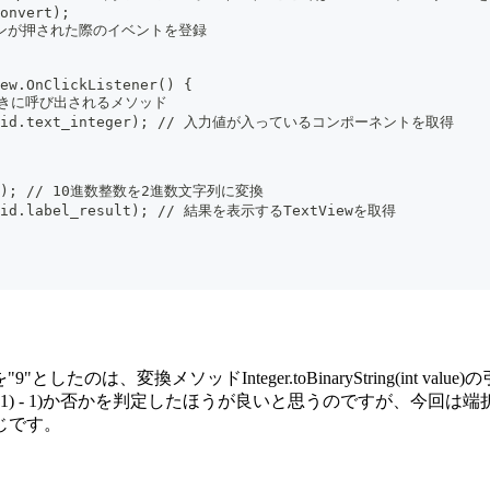
onvert);
 // ボタンが押された際のイベントを登録
ew.OnClickListener() {
されたときに呼び出されるメソッド
ById(R.id.text_integer); // 入力値が入っているコンポーネントを取得
tValue); // 10進数整数を2進数文字列に変換
d(R.id.label_result); // 結果を表示するTextViewを取得
d:maxLengthを"9"としたのは、変換メソッドInteger.toBinaryString
483 647 = (2^31) - 1)か否かを判定したほうが良いと思うの
じです。