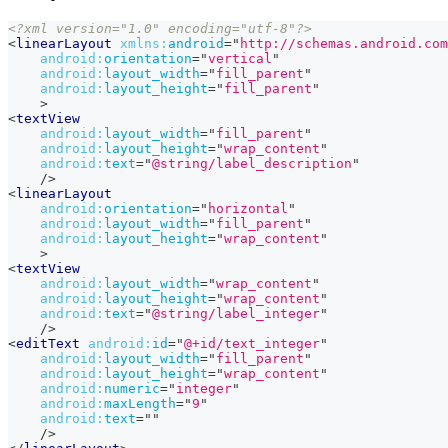
<?xml version="1.0" encoding="utf-8"?>
<
linearLayout
xmlns:
android
=
"
http://schemas.android.com
android:
orientation
=
"
vertical
"
android:
layout_width
=
"
fill_parent
"
android:
layout_height
=
"
fill_parent
"
>
<
textView
android:
layout_width
=
"
fill_parent
"
android:
layout_height
=
"
wrap_content
"
android:
text
=
"
@string/label_description
"
/>
<
linearLayout
android:
orientation
=
"
horizontal
"
android:
layout_width
=
"
fill_parent
"
android:
layout_height
=
"
wrap_content
"
>
<
textView
android:
layout_width
=
"
wrap_content
"
android:
layout_height
=
"
wrap_content
"
android:
text
=
"
@string/label_integer
"
/>
<
editText
android:
id
=
"
@+id/text_integer
"
android:
layout_width
=
"
fill_parent
"
android:
layout_height
=
"
wrap_content
"
android:
numeric
=
"
integer
"
android:
maxLength
=
"
9
"
android:
text
=
"
"
/>