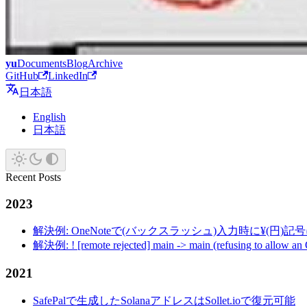
yu
Documents
Blog
Archive
GitHub
LinkedIn
日本語
English
日本語
Recent Posts
2023
解決例: OneNoteで(バックスラッシュ)入力時に¥(円)
解決例: ! [remote rejected] main -> main (refusing to allow an
2021
SafePalで生成したSolanaアドレスはSollet.ioで復元可能