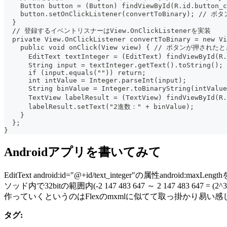
    Button button = (Button) findViewById(R.id.button_c
    button.setOnClickListener(convertToBinary);
  }
  // 登録するイベントリスナーはView.OnClickListenerを実装
  private View.OnClickListener convertToBinary = new Vi
    public void onClick(View view) { // ボタンが押
      EditText textInteger = (EditText) findView
      String input = textInteger.getText().toString();
      if (input.equals("")) return;
      int intValue = Integer.parseInt(input);
      String binValue = Integer.toBinaryString(in
      TextView labelResult = (TextView) findViewByI
      labelResult.setText("2進数：" + binValue);
    }
  };
}
Androidアプリを書いてみて
EditText android:id="@+id/text_integer"の属性androi
ソッド内で32bitの範囲内(-2 147 483 647 ～ 2 147 
作っていくというのはFlexのmxmlに似てて取っ掛かり易い感
タグ: