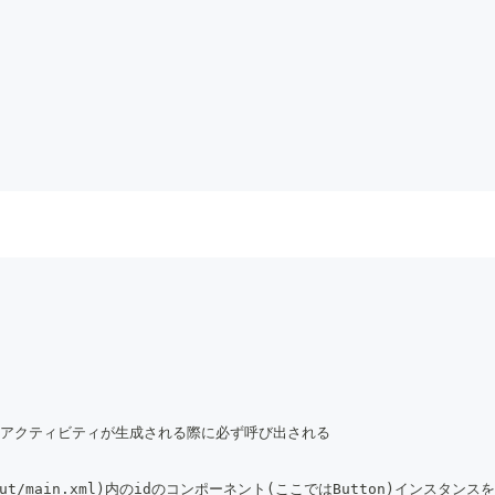
te) { // アクティビティが生成される際に必ず呼び出される
out/main.xml)内のidのコンポーネント(ここではButton)インスタンス