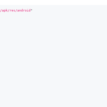
/apk/res/android
"