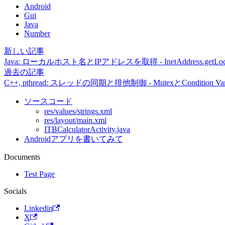
Android
Gui
Java
Number
新しい記事
Java: ローカルホスト名とIPアドレスを取得 - InetAddress.getLo
過去の記事
C++, pthread: スレッドの同期と排他制御 - MutexとCondition Vari
ソースコード
res/values/strings.xml
res/layout/main.xml
ITBCalculatorActivity.java
Androidアプリを書いてみて
Documents
Test Page
Socials
Linkedin
X