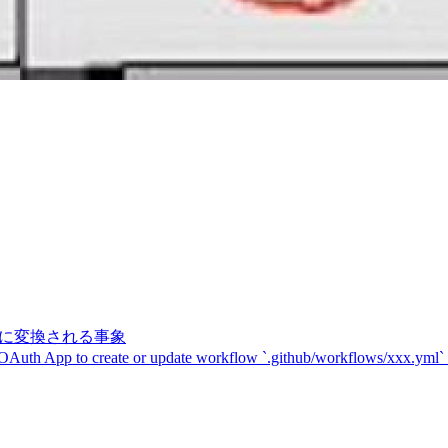
記号に変換される事象
 OAuth App to create or update workflow `.github/workflows/xxx.yml`