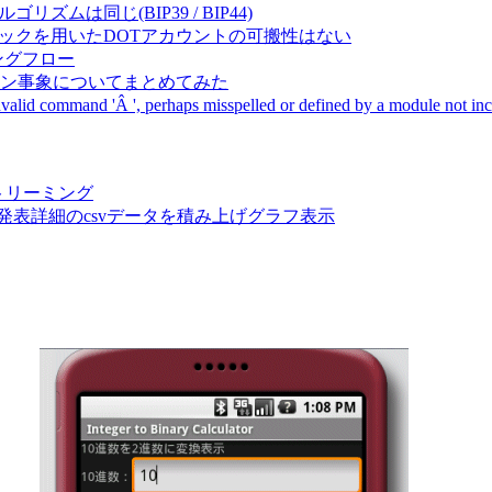
成アルゴリズムは同じ(BIP39 / BIP44)
Pal間で同一ニーモニックを用いたDOTアカウントの可搬性はない
ーキングフロー
サーバダウン事象についてまとめてみた
ommand 'Â ', perhaps misspelled or defined by a module not includ
動画ストリーミング
陽性患者発表詳細のcsvデータを積み上げグラフ表示