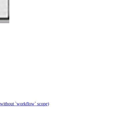
 without `workflow` scope)