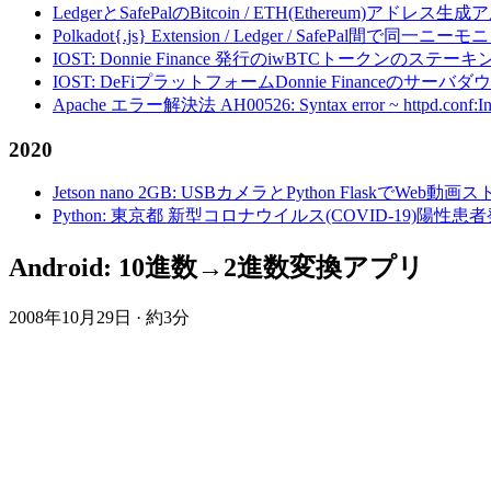
LedgerとSafePalのBitcoin / ETH(Ethereum)アドレス生
Polkadot{.js} Extension / Ledger / Safe
IOST: Donnie Finance 発行のiwBTCトークンのステ
IOST: DeFiプラットフォームDonnie Financeの
Apache エラー解決法 AH00526: Syntax error ~ httpd.conf:Invalid c
2020
Jetson nano 2GB: USBカメラとPython FlaskでWeb
Python: 東京都 新型コロナウイルス(COVID-19)
Android: 10進数→2進数変換アプリ
2008年10月29日
·
約3分