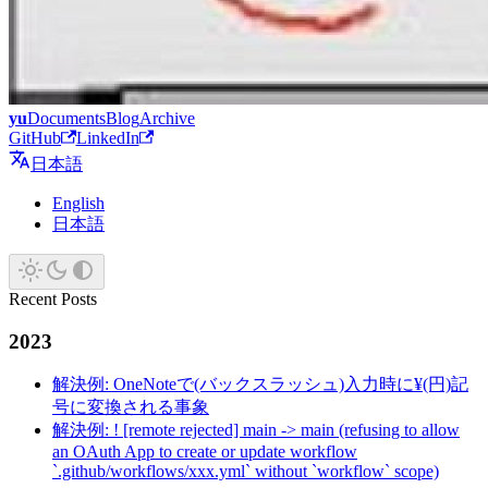
yu
Documents
Blog
Archive
GitHub
LinkedIn
日本語
English
日本語
Recent Posts
2023
解決例: OneNoteで(バックスラッシュ)入力時に¥(円)記
号に変換される事象
解決例: ! [remote rejected] main -> main (refusing to allow
an OAuth App to create or update workflow
`.github/workflows/xxx.yml` without `workflow` scope)