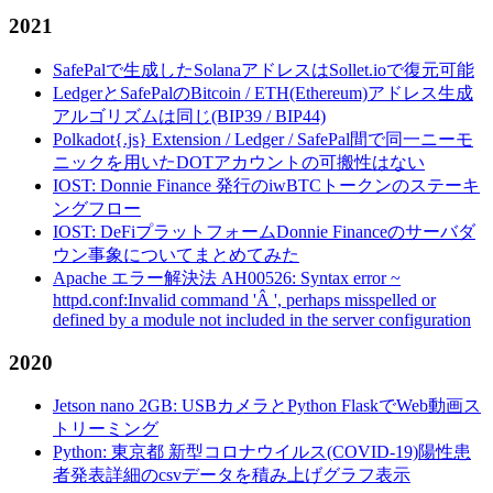
2021
SafePalで生成したSolanaアドレスはSollet.ioで復元可能
LedgerとSafePalのBitcoin / ETH(Ethereum)アドレス生成
アルゴリズムは同じ(BIP39 / BIP44)
Polkadot{.js} Extension / Ledger / SafePal間で同一ニーモ
ニックを用いたDOTアカウントの可搬性はない
IOST: Donnie Finance 発行のiwBTCトークンのステーキ
ングフロー
IOST: DeFiプラットフォームDonnie Financeのサーバダ
ウン事象についてまとめてみた
Apache エラー解決法 AH00526: Syntax error ~
httpd.conf:Invalid command 'Â ', perhaps misspelled or
defined by a module not included in the server configuration
2020
Jetson nano 2GB: USBカメラとPython FlaskでWeb動画ス
トリーミング
Python: 東京都 新型コロナウイルス(COVID-19)陽性患
者発表詳細のcsvデータを積み上げグラフ表示