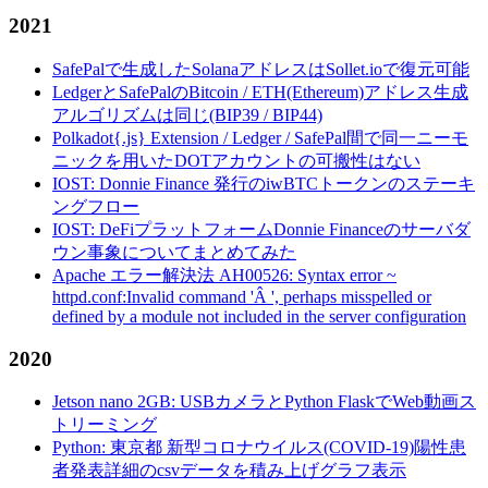
2021
SafePalで生成したSolanaアドレスはSollet.ioで復元可能
LedgerとSafePalのBitcoin / ETH(Ethereum)アドレス生成
アルゴリズムは同じ(BIP39 / BIP44)
Polkadot{.js} Extension / Ledger / SafePal間で同一ニーモ
ニックを用いたDOTアカウントの可搬性はない
IOST: Donnie Finance 発行のiwBTCトークンのステーキ
ングフロー
IOST: DeFiプラットフォームDonnie Financeのサーバダ
ウン事象についてまとめてみた
Apache エラー解決法 AH00526: Syntax error ~
httpd.conf:Invalid command 'Â ', perhaps misspelled or
defined by a module not included in the server configuration
2020
Jetson nano 2GB: USBカメラとPython FlaskでWeb動画ス
トリーミング
Python: 東京都 新型コロナウイルス(COVID-19)陽性患
者発表詳細のcsvデータを積み上げグラフ表示