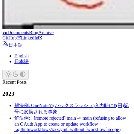
yu
Documents
Blog
Archive
GitHub
LinkedIn
日本語
English
日本語
Recent Posts
2023
解決例: OneNoteで(バックスラッシュ)入力時に¥(円)記
号に変換される事象
解決例: ! [remote rejected] main -> main (refusing to allow
an OAuth App to create or update workflow
`.github/workflows/xxx.yml` without `workflow` scope)