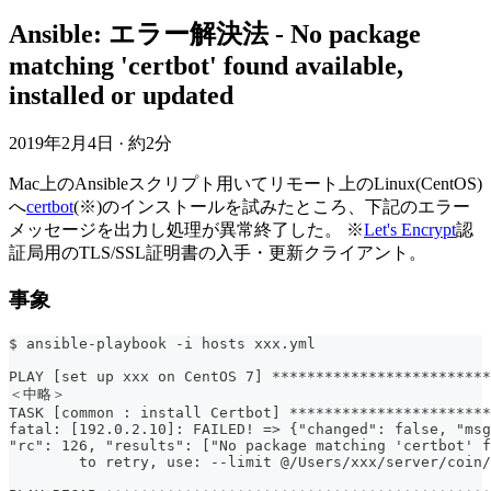
Ansible: エラー解決法 - No package
matching 'certbot' found available,
installed or updated
2019年2月4日
·
約2分
Mac上のAnsibleスクリプト用いてリモート上のLinux(CentOS)
へ
certbot
(※)のインストールを試みたところ、下記のエラー
メッセージを出力し処理が異常終了した。 ※
Let's Encrypt
認
証局用のTLS/SSL証明書の入手・更新クライアント。
事象
$ ansible-playbook -i hosts xxx.yml
PLAY [set up xxx on CentOS 7] *************************
＜中略＞
TASK [common : install Certbot] ***********************
fatal: [192.0.2.10]: FAILED! => {"changed": false, "msg
"rc": 126, "results": ["No package matching 'certbot' f
	to retry, use: --limit @/Users/xxx/server/coin