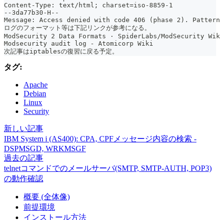
Content-Type: text/html; charset=iso-8859-1
--3da77b30-H--
Message: Access denied with code 406 (phase 2). Pattern
ログのフォーマット等は下記リンクが参考になる。
ModSecurity 2 Data Formats · SpiderLabs/ModSecurity Wik
Modsecurity audit log - Atomicorp Wiki
次記事はiptablesの復習に戻る予定。
タグ:
Apache
Debian
Linux
Security
新しい記事
IBM System i (AS400): CPA, CPFメッセージ内容の検索 -
DSPMSGD, WRKMSGF
過去の記事
telnetコマンドでのメールサーバ(SMTP, SMTP-AUTH, POP3)
の動作確認
概要 (全体像)
前提環境
インストール方法