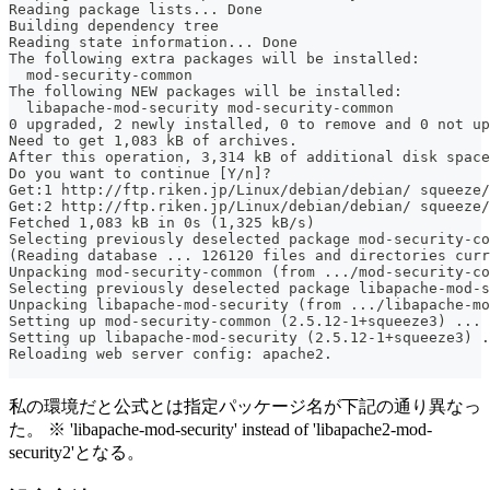
Reading package lists... Done
Building dependency tree
Reading state information... Done
The following extra packages will be installed:
  mod-security-common
The following NEW packages will be installed:
  libapache-mod-security mod-security-common
0 upgraded, 2 newly installed, 0 to remove and 0 not up
Need to get 1,083 kB of archives.
After this operation, 3,314 kB of additional disk space
Do you want to continue [Y/n]?
Get:1 http://ftp.riken.jp/Linux/debian/debian/ squeeze/
Get:2 http://ftp.riken.jp/Linux/debian/debian/ squeeze/
Fetched 1,083 kB in 0s (1,325 kB/s)
Selecting previously deselected package mod-security-co
(Reading database ... 126120 files and directories curr
Unpacking mod-security-common (from .../mod-security-co
Selecting previously deselected package libapache-mod-s
Unpacking libapache-mod-security (from .../libapache-m
Setting up mod-security-common (2.5.12-1+squeeze3) ...
Setting up libapache-mod-security (2.5.12-1+squeeze3) .
Reloading web server config: apache2.
私の環境だと公式とは指定パッケージ名が下記の通り異なっ
た。 ※ 'libapache-mod-security' instead of 'libapache2-mod-
security2'となる。