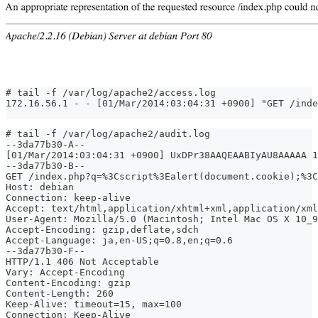
# tail -f /var/log/apache2/access.log
172.16.56.1 - - [01/Mar/2014:03:04:31 +0900] "GET /inde
# tail -f /var/log/apache2/audit.log
--3da77b30-A--
[01/Mar/2014:03:04:31 +0900] UxDPr38AAQEAABIyAU8AAAAA 1
--3da77b30-B--
GET /index.php?q=%3Cscript%3Ealert(document.cookie);%3C
Host: debian
Connection: keep-alive
Accept: text/html,application/xhtml+xml,application/xml
User-Agent: Mozilla/5.0 (Macintosh; Intel Mac OS X 10_9
Accept-Encoding: gzip,deflate,sdch
Accept-Language: ja,en-US;q=0.8,en;q=0.6
--3da77b30-F--
HTTP/1.1 406 Not Acceptable
Vary: Accept-Encoding
Content-Encoding: gzip
Content-Length: 260
Keep-Alive: timeout=15, max=100
Connection: Keep-Alive