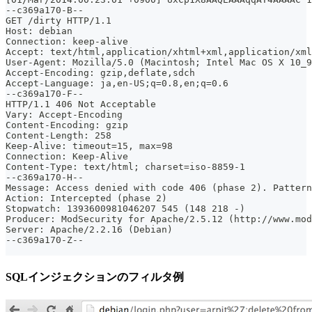
--c369a170-B--
GET /dirty HTTP/1.1
Host: debian
Connection: keep-alive
Accept: text/html,application/xhtml+xml,application/xml
User-Agent: Mozilla/5.0 (Macintosh; Intel Mac OS X 10_9
Accept-Encoding: gzip,deflate,sdch
Accept-Language: ja,en-US;q=0.8,en;q=0.6
--c369a170-F--
HTTP/1.1 406 Not Acceptable
Vary: Accept-Encoding
Content-Encoding: gzip
Content-Length: 258
Keep-Alive: timeout=15, max=98
Connection: Keep-Alive
Content-Type: text/html; charset=iso-8859-1
--c369a170-H--
Message: Access denied with code 406 (phase 2). Pattern
Action: Intercepted (phase 2)
Stopwatch: 1393600981046207 545 (148 218 -)
Producer: ModSecurity for Apache/2.5.12 (http://www.mod
Server: Apache/2.2.16 (Debian)
--c369a170-Z--
SQLインジェクションのフィルタ例