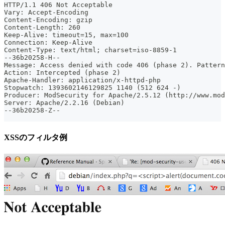
HTTP/1.1 406 Not Acceptable
Vary: Accept-Encoding
Content-Encoding: gzip
Content-Length: 260
Keep-Alive: timeout=15, max=100
Connection: Keep-Alive
Content-Type: text/html; charset=iso-8859-1
--36b20258-H--
Message: Access denied with code 406 (phase 2). Pattern
Action: Intercepted (phase 2)
Apache-Handler: application/x-httpd-php
Stopwatch: 1393602146129825 1140 (512 624 -)
Producer: ModSecurity for Apache/2.5.12 (http://www.mod
Server: Apache/2.2.16 (Debian)
--36b20258-Z--
XSSのフィルタ例