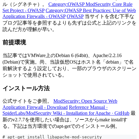
ル（シグネチャ）。
Category:OWASP ModSecurity Core Rule
Set Project - OWASP
Category:OWASP Best Practices: Use of Web
Application Firewalls - OWASP
OWASP
当サイトを含む下手な
ブログ記事等を参照するよりも先ずは公式と上記のリンクを
読んだ方が理解が早い。
前提環境
当記事ではVMWare上のDebian 6 (64bit)、Apache/2.2.16
(Debian)で実施。尚、当該仮想OSはホスト名「debian」で名
前解決するよう設定しており、一部のブラウザのスクリーン
ショットで使用されている。
インストール方法
公式サイトをご参照。
ModSecurity: Open Source Web
Application Firewall - Download
Reference Manual ·
SpiderLabs/ModSecurity Wiki - Installation for Apache · GitHub
最
新のv2.7.7を使用したい場合は、ソースからmake installす
る。下記は当方環境でのapt-getでのインストール例。
# apt-get install libapache-mod-security