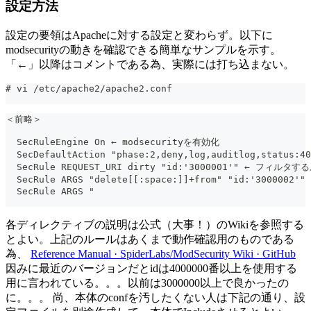
設定方法
設定の要領はApacheに対する設定と変わらず。以下に
modsecurityの動きを確認できる簡単なサンプルを示す。
「←」以降はコメントである為、実際には打ち込まない。
# vi /etc/apache2/apache2.conf
＜前略＞
  SecRuleEngine On ← modsecurityを有効化
  SecDefaultAction "phase:2,deny,log,audit
  SecRule REQUEST_URI dirty "id:'3000001'" 
  SecRule ARGS "delete[[:space:]]+from" "id:'300
  SecRule ARGS "
各ディレクティブの説明は公式（大事！）のWikiを参照する
とよい。上記のルールはあくまで動作確認用のものである
為、
Reference Manual · SpiderLabs/ModSecurity Wiki · GitHub
因みに最近のバージョンだとidは4000000番以上を使用する
用に言われている。。。以前は3000000以上で良かったの
に。。。 尚、本体のconfを汚したくない人は下記の通り、設