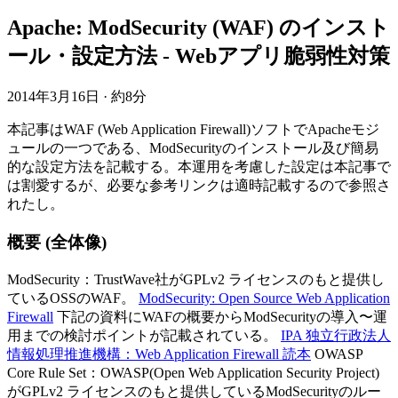
Apache: ModSecurity (WAF) のインスト
ール・設定方法 - Webアプリ脆弱性対策
2014年3月16日
·
約8分
本記事はWAF (Web Application Firewall)ソフトでApacheモジ
ュールの一つである、ModSecurityのインストール及び簡易
的な設定方法を記載する。本運用を考慮した設定は本記事で
は割愛するが、必要な参考リンクは適時記載するので参照さ
れたし。
概要 (全体像)
ModSecurity：TrustWave社がGPLv2 ライセンスのもと提供し
ているOSSのWAF。
ModSecurity: Open Source Web Application
Firewall
下記の資料にWAFの概要からModSecurityの導入〜運
用までの検討ポイントが記載されている。
IPA 独立行政法人
情報処理推進機構：Web Application Firewall 読本
OWASP
Core Rule Set：OWASP(Open Web Application Security Project)
がGPLv2 ライセンスのもと提供しているModSecurityのルー