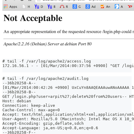
# tail -f /var/log/apache2/access.log
172.16.56.1 - - [01/Mar/2014:00:37:56 +0900] "GET /logi
# tail -f /var/log/apache2/audit.log
--36b20258-A--
[01/Mar/2014:00:42:26 +0900] UxCuYn8AAQEAAAuwANoAAAAA 1
--36b20258-B--
GET /login.php?user=arpit%27;delete%20from%20users-- HT
Host: debian
Connection: keep-alive
Cache-Control: max-age=0
Accept: text/html,application/xhtml+xml,application/xml
User-Agent: Mozilla/5.0 (Macintosh; Intel Mac OS X 10_9
Accept-Encoding: gzip,deflate,sdch
Accept-Language: ja,en-US;q=0.8,en;q=0.6
--36b20258-F--