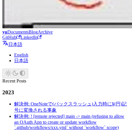
yu
Documents
Blog
Archive
GitHub
LinkedIn
日本語
English
日本語
Recent Posts
2023
解決例: OneNoteで(バックスラッシュ)入力時に¥(円)記
号に変換される事象
解決例: ! [remote rejected] main -> main (refusing to allow
an OAuth App to create or update workflow
`.github/workflows/xxx.yml` without `workflow` scope)