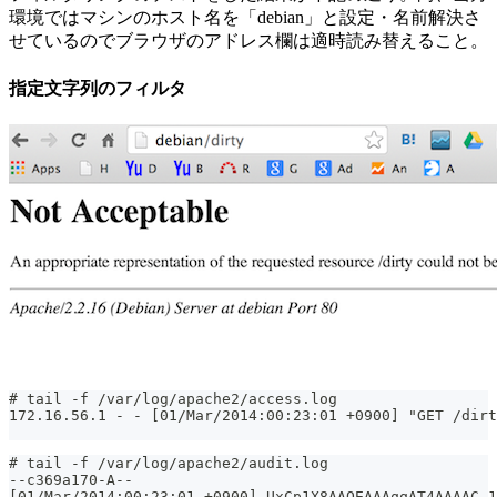
環境ではマシンのホスト名を「debian」と設定・名前解決さ
せているのでブラウザのアドレス欄は適時読み替えること。
指定文字列のフィルタ
# tail -f /var/log/apache2/access.log
172.16.56.1 - - [01/Mar/2014:00:23:01 +0900] "GET /dir
# tail -f /var/log/apache2/audit.log
--c369a170-A--
[01/Mar/2014:00:23:01 +0900] UxCp1X8AAQEAAAqqAT4AAAAC 1