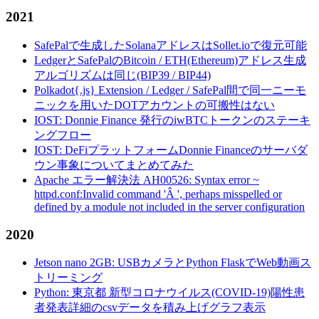
2021
SafePalで生成したSolanaアドレスはSollet.ioで復元可能
LedgerとSafePalのBitcoin / ETH(Ethereum)アドレス生成
アルゴリズムは同じ(BIP39 / BIP44)
Polkadot{.js} Extension / Ledger / SafePal間で同一ニーモ
ニックを用いたDOTアカウントの可搬性はない
IOST: Donnie Finance 発行のiwBTCトークンのステーキ
ングフロー
IOST: DeFiプラットフォームDonnie Financeのサーバダ
ウン事象についてまとめてみた
Apache エラー解決法 AH00526: Syntax error ~
httpd.conf:Invalid command 'Â ', perhaps misspelled or
defined by a module not included in the server configuration
2020
Jetson nano 2GB: USBカメラとPython FlaskでWeb動画ス
トリーミング
Python: 東京都 新型コロナウイルス(COVID-19)陽性患
者発表詳細のcsvデータを積み上げグラフ表示