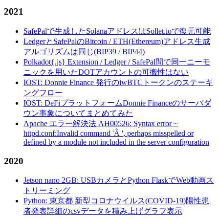
2021
SafePalで生成したSolanaアドレスはSollet.ioで復元可能
LedgerとSafePalのBitcoin / ETH(Ethereum)アドレス生成
アルゴリズムは同じ(BIP39 / BIP44)
Polkadot{.js} Extension / Ledger / SafePal間で同一ニーモ
ニックを用いたDOTアカウントの可搬性はない
IOST: Donnie Finance 発行のiwBTCトークンのステーキ
ングフロー
IOST: DeFiプラットフォームDonnie Financeのサーバダ
ウン事象についてまとめてみた
Apache エラー解決法 AH00526: Syntax error ~
httpd.conf:Invalid command 'Â ', perhaps misspelled or
defined by a module not included in the server configuration
2020
Jetson nano 2GB: USBカメラとPython FlaskでWeb動画ス
トリーミング
Python: 東京都 新型コロナウイルス(COVID-19)陽性患
者発表詳細のcsvデータを積み上げグラフ表示