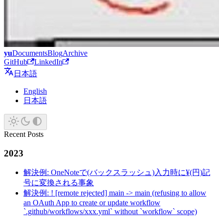
yu
Documents
Blog
Archive
GitHub
LinkedIn
日本語
English
日本語
Recent Posts
2023
解決例: OneNoteで(バックスラッシュ)入力時に¥(円)記
号に変換される事象
解決例: ! [remote rejected] main -> main (refusing to allow
an OAuth App to create or update workflow
`.github/workflows/xxx.yml` without `workflow` scope)