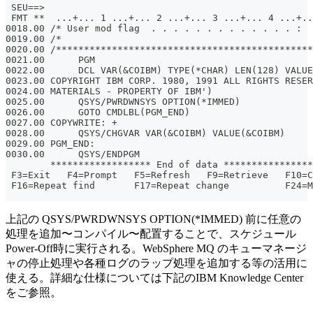
 SEU==>                                                
 FMT **  ...+... 1 ...+... 2 ...+... 3 ...+... 4 ...+..
0018.00 /* User mod flag  . . . . . . . . . . . . . :  
0019.00 /*                                             
0020.00 /**********************************************
0021.00      PGM
0022.00      DCL VAR(&COIBM) TYPE(*CHAR) LEN(128) VALUE
0023.00 COPYRIGHT IBM CORP. 1980, 1991 ALL RIGHTS RESER
0024.00 MATERIALS - PROPERTY OF IBM')
0025.00      QSYS/PWRDWNSYS OPTION(*IMMED)
0026.00      GOTO CMDLBL(PGM_END)
0027.00 COPYWRITE: +
0028.00      QSYS/CHGVAR VAR(&COIBM) VALUE(&COIBM)
0029.00 PGM_END:
0030.00      QSYS/ENDPGM
        ****************** End of data ****************
 F3=Exit   F4=Prompt   F5=Refresh   F9=Retrieve   F10=C
 F16=Repeat find       F17=Repeat change          F24=M
上記の QSYS/PWRDWNSYS OPTION(*IMMED) 前に任意の
処理を追加〜コンパイル〜配置することで、スケジュール
Power-Off時に実行される。WebSphere MQ のキューマネージ
ャの停止処理や各種ログのラップ処理を追加する等の活用に
使える。詳細な仕様については下記のIBM Knowledge Center
をご参照。