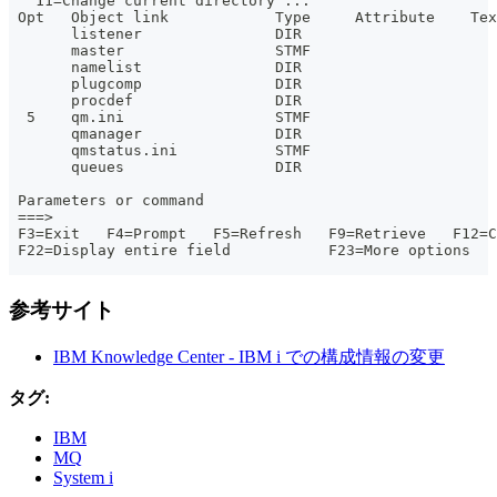
   11=Change current directory ...
 Opt   Object link            Type     Attribute    Tex
       listener               DIR
       master                 STMF
       namelist               DIR
       plugcomp               DIR
       procdef                DIR
  5    qm.ini                 STMF
       qmanager               DIR
       qmstatus.ini           STMF
       queues                 DIR
                                                       
 Parameters or command
 ===>
 F3=Exit   F4=Prompt   F5=Refresh   F9=Retrieve   F12=C
 F22=Display entire field           F23=More options
参考サイト
IBM Knowledge Center - IBM i での構成情報の変更
タグ:
IBM
MQ
System i