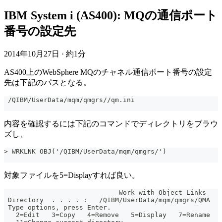
IBM System i (AS400): MQの通信ポート
番号の設定先
2014年10月27日
·
約1分
AS400上のWebSphere MQのチャネル通信ポート番号の設定
先は下記のパスとなる。
 /QIBM/UserData/mqm/qmgrs//qm.ini
内容を確認するには下記のコマンドでディレクトリをブラウ
ズし、
> WRKLNK OBJ('/QIBM/UserData/mqm/qmgrs/')
対象ファイルを5=Displayすれば良い。
                             Work with Object Links
 Directory  . . . . :   /QIBM/UserData/mqm/qmgrs/QMA
 Type options, press Enter.
   2=Edit   3=Copy   4=Remove   5=Display   7=Rename  