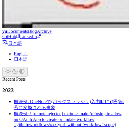
yu
Documents
Blog
Archive
GitHub
LinkedIn
日本語
English
日本語
Recent Posts
2023
解決例: OneNoteで(バックスラッシュ)入力時に¥(円)記
号に変換される事象
解決例: ! [remote rejected] main -> main (refusing to allow
an OAuth App to create or update workflow
`.github/workflows/xxx.yml` without `workflow` scope)