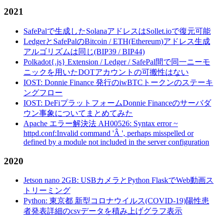
2021
SafePalで生成したSolanaアドレスはSollet.ioで復元可能
LedgerとSafePalのBitcoin / ETH(Ethereum)アドレス生成
アルゴリズムは同じ(BIP39 / BIP44)
Polkadot{.js} Extension / Ledger / SafePal間で同一ニーモ
ニックを用いたDOTアカウントの可搬性はない
IOST: Donnie Finance 発行のiwBTCトークンのステーキ
ングフロー
IOST: DeFiプラットフォームDonnie Financeのサーバダ
ウン事象についてまとめてみた
Apache エラー解決法 AH00526: Syntax error ~
httpd.conf:Invalid command 'Â ', perhaps misspelled or
defined by a module not included in the server configuration
2020
Jetson nano 2GB: USBカメラとPython FlaskでWeb動画ス
トリーミング
Python: 東京都 新型コロナウイルス(COVID-19)陽性患
者発表詳細のcsvデータを積み上げグラフ表示