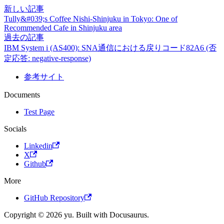
新しい記事
Tully&#039;s Coffee Nishi-Shinjuku in Tokyo: One of
Recommended Cafe in Shinjuku area
過去の記事
IBM System i (AS400): SNA通信における戻りコード82A6 (否
定応答: negative-response)
参考サイト
Documents
Test Page
Socials
Linkedin
X
Github
More
GitHub Repository
Copyright © 2026 yu. Built with Docusaurus.