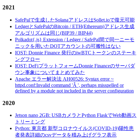
2021
SafePalで生成したSolanaアドレスはSollet.ioで復元可能
LedgerとSafePalのBitcoin / ETH(Ethereum)アドレス生成
アルゴリズムは同じ(BIP39 / BIP44)
Polkadot{.js} Extension / Ledger / SafePal間で同一ニーモ
ニックを用いたDOTアカウントの可搬性はない
IOST: Donnie Finance 発行のiwBTCトークンのステーキ
ングフロー
IOST: DeFiプラットフォームDonnie Financeのサーバダ
ウン事象についてまとめてみた
Apache エラー解決法 AH00526: Syntax error ~
httpd.conf:Invalid command 'Â ', perhaps misspelled or
defined by a module not included in the server configuration
2020
Jetson nano 2GB: USBカメラとPython FlaskでWeb動画ス
トリーミング
Python: 東京都 新型コロナウイルス(COVID-19)陽性患
者発表詳細のcsvデータを積み上げグラフ表示