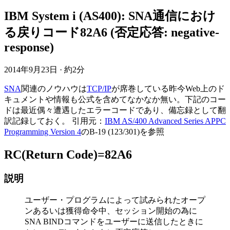
IBM System i (AS400): SNA通信におけ
る戻りコード82A6 (否定応答: negative-
response)
2014年9月23日
·
約2分
SNA
関連のノウハウは
TCP/IP
が席巻している昨今Web上のド
キュメントや情報も公式を含めてなかなか無い。下記のコー
ドは最近偶々遭遇したエラーコードであり、備忘録として翻
訳記録しておく。 引用元：
IBM AS/400 Advanced Series APPC
Programming Version 4
のB-19 (123/301)を参照
RC(Return Code)=82A6
説明
ユーザー・プログラムによって試みられたオープ
ンあるいは獲得命令中、セッション開始の為に
SNA BINDコマンドをユーザーに送信したときに