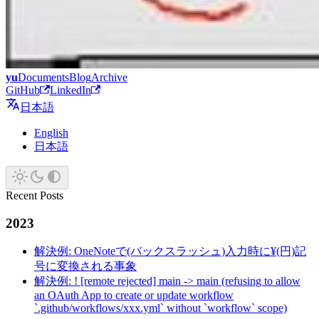
yu
Documents
Blog
Archive
GitHub
LinkedIn
日本語
English
日本語
Recent Posts
2023
解決例: OneNoteで(バックスラッシュ)入力時に¥(円)記
号に変換される事象
解決例: ! [remote rejected] main -> main (refusing to allow
an OAuth App to create or update workflow
`.github/workflows/xxx.yml` without `workflow` scope)