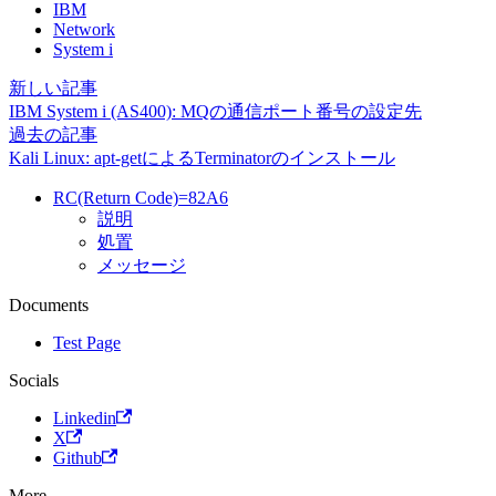
IBM
Network
System i
新しい記事
IBM System i (AS400): MQの通信ポート番号の設定先
過去の記事
Kali Linux: apt-getによるTerminatorのインストール
RC(Return Code)=82A6
説明
処置
メッセージ
Documents
Test Page
Socials
Linkedin
X
Github
More