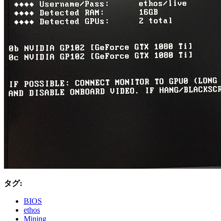
タグ:
BIOS
ethos
Mining