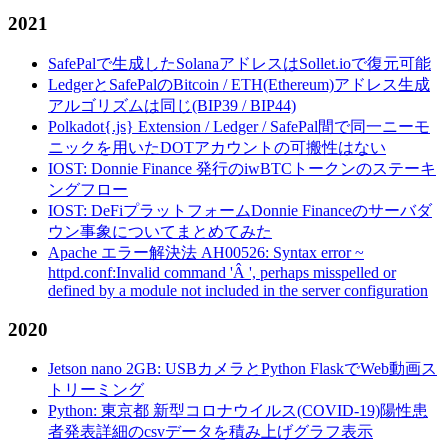
2021
SafePalで生成したSolanaアドレスはSollet.ioで復元可能
LedgerとSafePalのBitcoin / ETH(Ethereum)アドレス生成
アルゴリズムは同じ(BIP39 / BIP44)
Polkadot{.js} Extension / Ledger / SafePal間で同一ニーモ
ニックを用いたDOTアカウントの可搬性はない
IOST: Donnie Finance 発行のiwBTCトークンのステーキ
ングフロー
IOST: DeFiプラットフォームDonnie Financeのサーバダ
ウン事象についてまとめてみた
Apache エラー解決法 AH00526: Syntax error ~
httpd.conf:Invalid command 'Â ', perhaps misspelled or
defined by a module not included in the server configuration
2020
Jetson nano 2GB: USBカメラとPython FlaskでWeb動画ス
トリーミング
Python: 東京都 新型コロナウイルス(COVID-19)陽性患
者発表詳細のcsvデータを積み上げグラフ表示