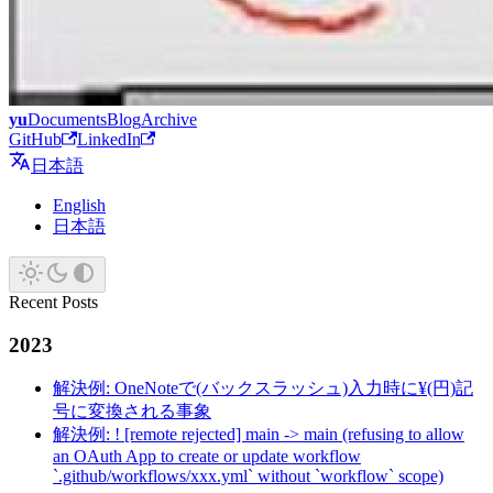
yu
Documents
Blog
Archive
GitHub
LinkedIn
日本語
English
日本語
Recent Posts
2023
解決例: OneNoteで(バックスラッシュ)入力時に¥(円)記
号に変換される事象
解決例: ! [remote rejected] main -> main (refusing to allow
an OAuth App to create or update workflow
`.github/workflows/xxx.yml` without `workflow` scope)