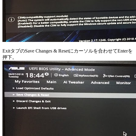
ExitタブのSave Changes & Resetにカーソルを合わせてEnterを
押下。