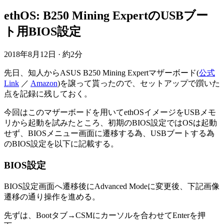
ethOS: B250 Mining ExpertのUSBブー
ト用BIOS設定
2018年8月12日
·
約2分
先日、知人からASUS B250 Mining Expertマザーボード(
公式
Link
／
Amazon
)を譲って貰ったので、セットアップで躓いた
点を記録に残しておく。
今回はこのマザーボードを用いてethOSイメージをUSBメモ
リから起動を試みたところ、初期のBIOS設定ではOSは起動
せず、BIOSメニュー画面に遷移する為、USBブートする為
のBIOS設定を以下に記載する。
BIOS設定
BIOS設定画面へ遷移後にAdvanced Modeに変更後、下記画像
遷移の通り操作を進める。
先ずは、Bootタブ→CSMにカーソルを合わせてEnterを押