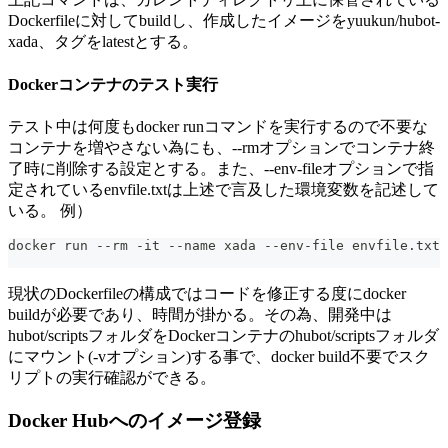
Dockerfileに対してbuildし、作成したイメージをyuukun/hubot-
xada、タグをlatestとする。
Dockerコンテナのテスト実行
テスト中は何度もdocker runコマンドを実行するので不要な
コンテナを増やさない為にも、--rmオプションでコンテナ終
了時に削除する設定とする。また、--env-fileオプションで指
定されているenvfile.txtは上述で言及した環境変数を記述して
いる。 例）
docker run --rm -it --name xada --env-file envfile.txt 
現状のDockerfileの構成ではコードを修正する度にdocker
buildが必要であり、時間が掛かる。その為、開発中は
hubot/scriptsフォルダをDockerコンテナのhubot/scriptsフォルダ
にマウント(-vオプション)する事で、docker build不要でスク
リプトの実行確認ができる。
Docker Hubへのイメージ登録