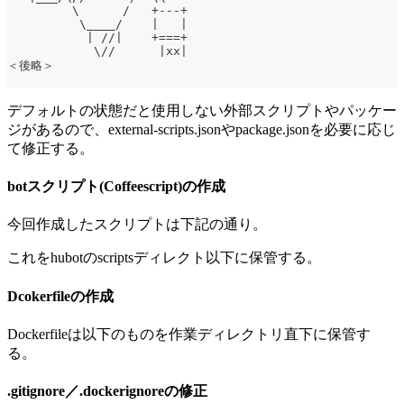
         \      /   +---+
          \____/    |   |
           | //|    +===+
            \//      |xx|
＜後略＞
デフォルトの状態だと使用しない外部スクリプトやパッケー
ジがあるので、external-scripts.jsonやpackage.jsonを必要に応じ
て修正する。
botスクリプト(Coffeescript)の作成
今回作成したスクリプトは下記の通り。
これをhubotのscriptsディレクト以下に保管する。
Dcokerfileの作成
Dockerfileは以下のものを作業ディレクトリ直下に保管す
る。
.gitignore／.dockerignoreの修正