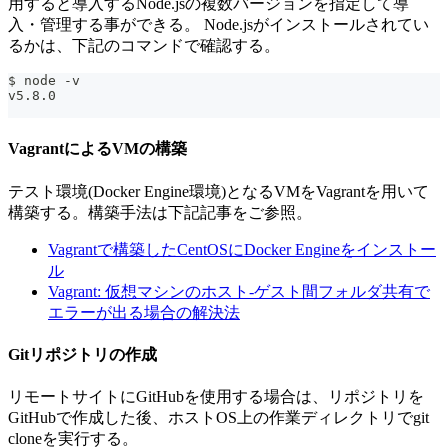
用すると導入するNode.jsの複数バージョンを指定して導
入・管理する事ができる。 Node.jsがインストールされてい
るかは、下記のコマンドで確認する。
$ node -v
v5.8.0
VagrantによるVMの構築
テスト環境(Docker Engine環境)となるVMをVagrantを用いて
構築する。構築手法は下記記事をご参照。
Vagrantで構築したCentOSにDocker Engineをインストー
ル
Vagrant: 仮想マシンのホスト-ゲスト間フォルダ共有で
エラーが出る場合の解決法
Gitリポジトリの作成
リモートサイトにGitHubを使用する場合は、リポジトリを
GitHubで作成した後、ホストOS上の作業ディレクトリでgit
cloneを実行する。