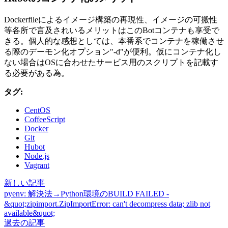
Dockerfileによるイメージ構築の再現性、イメージの可搬性
等各所で言及されいるメリットはこのBotコンテナも享受で
きる。個人的な感想としては、本番系でコンテナを稼働させ
る際のデーモン化オプション"-d"が便利。仮にコンテナ化し
ない場合はOSに合わせたサービス用のスクリプトを記載す
る必要がある為。
タグ:
CentOS
CoffeeScript
Docker
Git
Hubot
Node.js
Vagrant
新しい記事
pyenv: 解決法→Python環境のBUILD FAILED -
&quot;zipimport.ZipImportError: can't decompress data; zlib not
available&quot;
過去の記事