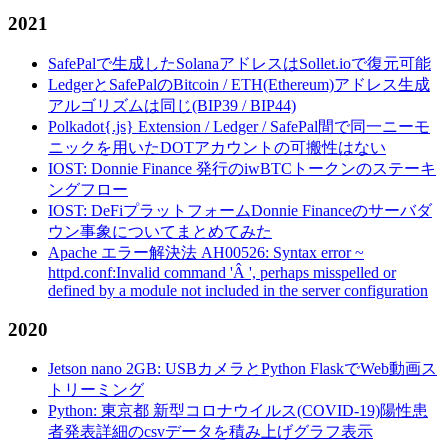
2021
SafePalで生成したSolanaアドレスはSollet.ioで復元可能
LedgerとSafePalのBitcoin / ETH(Ethereum)アドレス生成
アルゴリズムは同じ(BIP39 / BIP44)
Polkadot{.js} Extension / Ledger / SafePal間で同一ニーモ
ニックを用いたDOTアカウントの可搬性はない
IOST: Donnie Finance 発行のiwBTCトークンのステーキ
ングフロー
IOST: DeFiプラットフォームDonnie Financeのサーバダ
ウン事象についてまとめてみた
Apache エラー解決法 AH00526: Syntax error ~
httpd.conf:Invalid command 'Â ', perhaps misspelled or
defined by a module not included in the server configuration
2020
Jetson nano 2GB: USBカメラとPython FlaskでWeb動画ス
トリーミング
Python: 東京都 新型コロナウイルス(COVID-19)陽性患
者発表詳細のcsvデータを積み上げグラフ表示