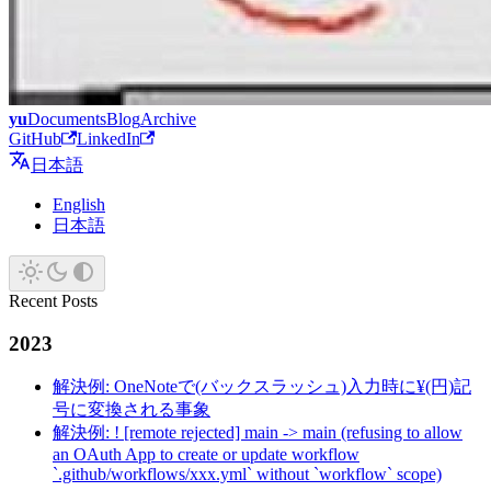
yu
Documents
Blog
Archive
GitHub
LinkedIn
日本語
English
日本語
Recent Posts
2023
解決例: OneNoteで(バックスラッシュ)入力時に¥(円)記
号に変換される事象
解決例: ! [remote rejected] main -> main (refusing to allow
an OAuth App to create or update workflow
`.github/workflows/xxx.yml` without `workflow` scope)