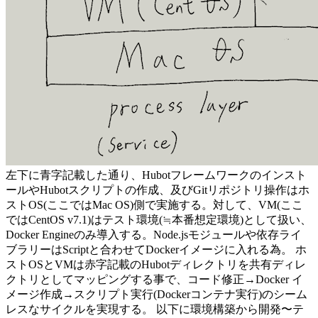
左下に青字記載した通り、Hubotフレームワークのインスト
ールやHubotスクリプトの作成、及びGitリポジトリ操作はホ
ストOS(ここではMac OS)側で実施する。対して、VM(ここ
ではCentOS v7.1)はテスト環境(≒本番想定環境)として扱い、
Docker Engineのみ導入する。Node.jsモジュールや依存ライ
ブラリーはScriptと合わせてDockerイメージに入れる為。 ホ
ストOSとVMは赤字記載のHubotディレクトリを共有ディレ
クトリとしてマッピングする事で、コード修正→Docker イ
メージ作成→スクリプト実行(Dockerコンテナ実行)のシーム
レスなサイクルを実現する。 以下に環境構築から開発〜テ