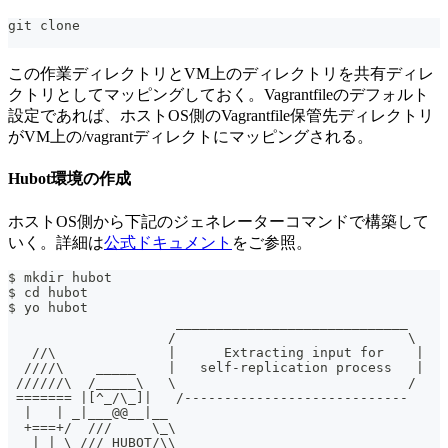
git clone 
この作業ディレクトリとVM上のディレクトリを共有ディレ
クトリとしてマッピングしておく。Vagrantfileのデフォルト
設定であれば、ホストOS側のVagrantfile保管先ディレクトリ
がVM上の/vagrantディレクトにマッピングされる。
Hubot環境の作成
ホストOS側から下記のジェネレーターコマンドで構築して
いく。詳細は
公式ドキュメント
をご参照。
$ mkdir hubot
$ cd hubot
$ yo hubot
                     _____________________________
                    /                             \
   //\              |      Extracting input for    |
  ////\    _____    |   self-replication process   |
 //////\  /_____\   \                             /
 ======= |[^_/\_]|   /----------------------------
  |   | _|___@@__|__
  +===+/  ///     \_\
   | |_\ /// HUBOT/\\