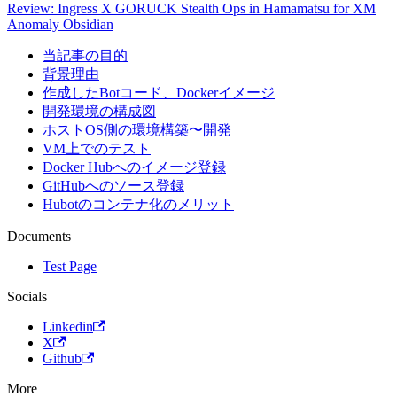
Review: Ingress X GORUCK Stealth Ops in Hamamatsu for XM
Anomaly Obsidian
当記事の目的
背景理由
作成したBotコード、Dockerイメージ
開発環境の構成図
ホストOS側の環境構築〜開発
VM上でのテスト
Docker Hubへのイメージ登録
GitHubへのソース登録
Hubotのコンテナ化のメリット
Documents
Test Page
Socials
Linkedin
X
Github
More