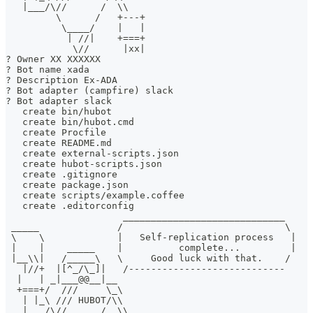
   |___/\//      /  \\
         \      /   +---+
          \____/    |   |
           | //|    +===+
            \//      |xx|
? Owner XX XXXXXX 
? Bot name xada
? Description Ex-ADA
? Bot adapter (campfire) slack
? Bot adapter slack
   create bin/hubot
   create bin/hubot.cmd
   create Procfile
   create README.md
   create external-scripts.json
   create hubot-scripts.json
   create .gitignore
   create package.json
   create scripts/example.coffee
   create .editorconfig
                     _____________________________
 _____              /                             \
 \    \             |   Self-replication process   |
 |    |    _____    |          complete...         |
 |__\\|   /_____\   \     Good luck with that.    /
   |//+  |[^_/\_]|   /----------------------------
  |   | _|___@@__|__
  +===+/  ///     \_\
   | |_\ /// HUBOT/\\
   |___/\//      /  \\