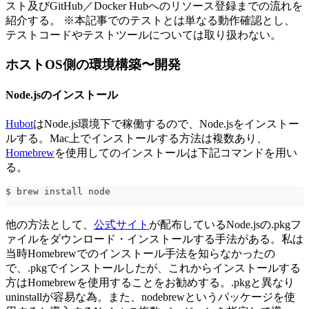
スト及びGitHub／Docker Hubへのリソース登録までの流れを
紹介する。 ※本記事でのテストとは単なる動作確認とし、
テストコードやテストツールについては取り扱わない。
ホストOS側の環境構築〜開発
Node.jsのインストール
Hubot
はNode.js環境下で稼働するので、Node.jsをインストー
ルする。Mac上でインストールする方法は複数あり、
Homebrew
を使用してのインストールは下記コマンドを用い
る。
$ brew install node
他の方法として、
公式サイト
が配布しているNode.jsの.pkgフ
ァイルをダウンロード・インストールする手法がある。私は
当時Homebrewでのインストール手法を知らなかったの
で、.pkgでインストールしたが、これからインストールする
方はHomebrewを使用することをお勧めする。.pkgと異なり
uninstallが容易な為。また、nodebrewというパッケージを使