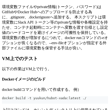
環境変数ファイルやprivate情報(トークン、パスワード)は
GitHubやDocker Hubへのアップロードを防止する為
に、.gitignore、.dockerignoreへ追加する。 本スクリプトは環
境変数にSlack API トークン等のprivateな情報や各種設定を持
たせ、コンテナ起動時にコンテナへ変数を渡す仕様とし設定
値のハードコードを避けイメージの可搬性を保持している。
環境変数の数が増加するにつれて、docker runコマンドの-eオ
プションが長くなるので、--env-fileオプションが指定する外
部ファイルに環境変数を保管する手法が良い。
VM上でのテスト
以下の作業はVM上で行う。
Dockerイメージのビルド
docker buildコマンドを用いて作成する。 例）
docker build -t yuukun/hubot-xada:latest ./
上記コマンドは、カレントディレクトリ上に保管されている