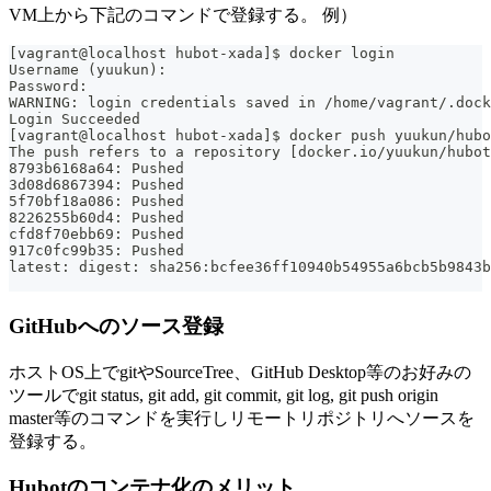
VM上から下記のコマンドで登録する。 例）
[vagrant@localhost hubot-xada]$ docker login
Username (yuukun):
Password:
WARNING: login credentials saved in /home/vagrant/.dock
Login Succeeded
[vagrant@localhost hubot-xada]$ docker push yuukun/hubo
The push refers to a repository [docker.io/yuukun/hubot
8793b6168a64: Pushed
3d08d6867394: Pushed
5f70bf18a086: Pushed
8226255b60d4: Pushed
cfd8f70ebb69: Pushed
917c0fc99b35: Pushed
latest: digest: sha256:bcfee36ff10940b54955a6bcb5b9843
GitHubへのソース登録
ホストOS上でgitやSourceTree、GitHub Desktop等のお好みの
ツールでgit status, git add, git commit, git log, git push origin
master等のコマンドを実行しリモートリポジトリへソースを
登録する。
Hubotのコンテナ化のメリット