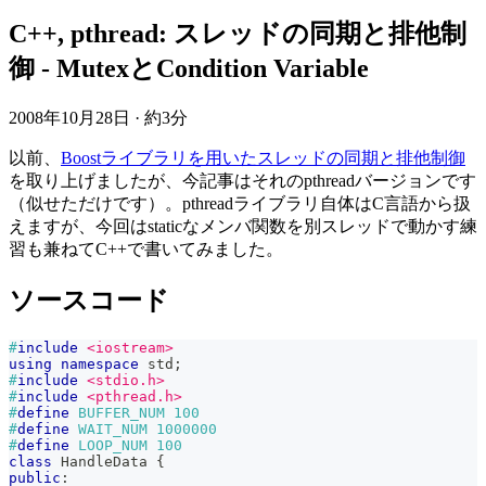
C++, pthread: スレッドの同期と排他制
御 - MutexとCondition Variable
2008年10月28日
·
約3分
以前、
Boostライブラリを用いたスレッドの同期と排他制御
を取り上げましたが、今記事はそれのpthreadバージョンです
（似せただけです）。pthreadライブラリ自体はC言語から扱
えますが、今回はstaticなメンバ関数を別スレッドで動かす練
習も兼ねてC++で書いてみました。
ソースコード
#
include
<iostream>
using
namespace
 std
;
#
include
<stdio.h>
#
include
<pthread.h>
#
define
BUFFER_NUM
100
#
define
WAIT_NUM
1000000
#
define
LOOP_NUM
100
class
HandleData
{
public
: