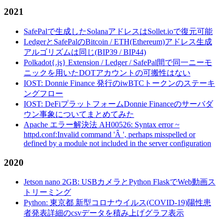
2021
SafePalで生成したSolanaアドレスはSollet.ioで復元可能
LedgerとSafePalのBitcoin / ETH(Ethereum)アドレス生成
アルゴリズムは同じ(BIP39 / BIP44)
Polkadot{.js} Extension / Ledger / SafePal間で同一ニーモ
ニックを用いたDOTアカウントの可搬性はない
IOST: Donnie Finance 発行のiwBTCトークンのステーキ
ングフロー
IOST: DeFiプラットフォームDonnie Financeのサーバダ
ウン事象についてまとめてみた
Apache エラー解決法 AH00526: Syntax error ~
httpd.conf:Invalid command 'Â ', perhaps misspelled or
defined by a module not included in the server configuration
2020
Jetson nano 2GB: USBカメラとPython FlaskでWeb動画ス
トリーミング
Python: 東京都 新型コロナウイルス(COVID-19)陽性患
者発表詳細のcsvデータを積み上げグラフ表示