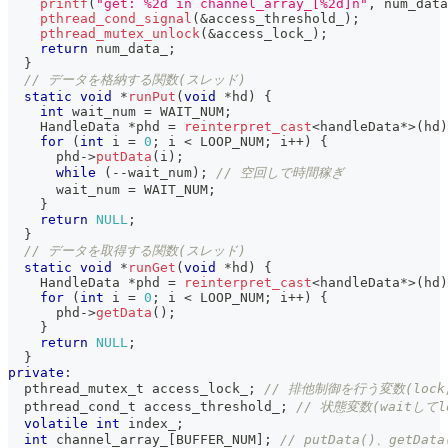
printf
(
"get: %2d in channel_array_[%2d]n"
,
 num_data
pthread_cond_signal
(
&
access_threshold_
)
;
pthread_mutex_unlock
(
&
access_lock_
)
;
return
 num_data_
;
}
// データを格納する関数(スレッド)
static
void
*
runPut
(
void
*
hd
)
{
int
 wait_num 
=
 WAIT_NUM
;
    HandleData 
*
phd 
=
reinterpret_cast
<
handleData
*
>
(
hd
)
for
(
int
 i 
=
0
;
 i 
<
 LOOP_NUM
;
 i
++
)
{
      phd
->
putData
(
i
)
;
while
(
--
wait_num
)
;
// 空回しで時間稼ぎ
      wait_num 
=
 WAIT_NUM
;
}
return
NULL
;
}
// データを取得する関数(スレッド)
static
void
*
runGet
(
void
*
hd
)
{
    HandleData 
*
phd 
=
reinterpret_cast
<
handleData
*
>
(
hd
)
for
(
int
 i 
=
0
;
 i 
<
 LOOP_NUM
;
 i
++
)
{
      phd
->
getData
(
)
;
}
return
NULL
;
}
private
:
  pthread_mutex_t access_lock_
;
// 排他制御を行う変数(lock,
  pthread_cond_t access_threshold_
;
// 状態変数(waitして
volatile
int
 index_
;
int
 channel_array_
[
BUFFER_NUM
]
;
// putData()、getD