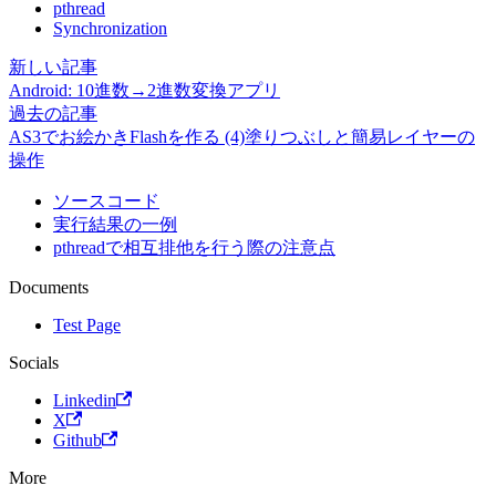
pthread
Synchronization
新しい記事
Android: 10進数→2進数変換アプリ
過去の記事
AS3でお絵かきFlashを作る (4)塗りつぶしと簡易レイヤーの
操作
ソースコード
実行結果の一例
pthreadで相互排他を行う際の注意点
Documents
Test Page
Socials
Linkedin
X
Github
More