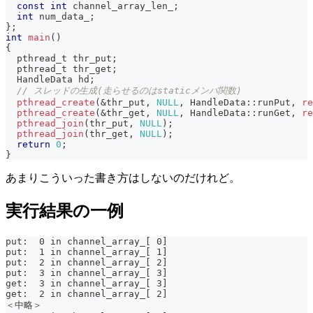
const
int
 channel_array_len_
;
int
 num_data_
;
}
;
int
main
(
)
{
  pthread_t thr_put
;
  pthread_t thr_get
;
  HandleData hd
;
// スレッドの生成(走らせるのはstaticメンバ関数)
pthread_create
(
&
thr_put
,
NULL
,
 HandleData
::
runPut
,
re
pthread_create
(
&
thr_get
,
NULL
,
 HandleData
::
runGet
,
re
pthread_join
(
thr_put
,
NULL
)
;
pthread_join
(
thr_get
,
NULL
)
;
return
0
;
}
あまりこういった書き方はしないのだけれど。
実行結果の一例
put:  0 in channel_array_[ 0]
put:  1 in channel_array_[ 1]
put:  2 in channel_array_[ 2]
put:  3 in channel_array_[ 3]
get:  3 in channel_array_[ 3]
get:  2 in channel_array_[ 2]
＜中略＞