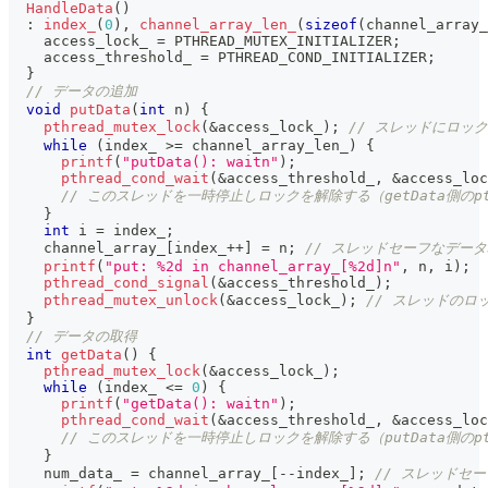
HandleData
(
)
:
index_
(
0
)
,
channel_array_len_
(
sizeof
(
channel_array_
    access_lock_ 
=
 PTHREAD_MUTEX_INITIALIZER
;
    access_threshold_ 
=
 PTHREAD_COND_INITIALIZER
;
}
// データの追加
void
putData
(
int
 n
)
{
pthread_mutex_lock
(
&
access_lock_
)
;
// スレッドにロッ
while
(
index_ 
>=
 channel_array_len_
)
{
printf
(
"putData(): waitn"
)
;
pthread_cond_wait
(
&
access_threshold_
,
&
access_loc
// このスレッドを一時停止しロックを解除する（getData側のpthr
}
int
 i 
=
 index_
;
    channel_array_
[
index_
++
]
=
 n
;
// スレッドセーフなデー
printf
(
"put: %2d in channel_array_[%2d]n"
,
 n
,
 i
)
;
pthread_cond_signal
(
&
access_threshold_
)
;
pthread_mutex_unlock
(
&
access_lock_
)
;
// スレッドのロ
}
// データの取得
int
getData
(
)
{
pthread_mutex_lock
(
&
access_lock_
)
;
while
(
index_ 
<=
0
)
{
printf
(
"getData(): waitn"
)
;
pthread_cond_wait
(
&
access_threshold_
,
&
access_loc
// このスレッドを一時停止しロックを解除する（putData側のpthr
}
    num_data_ 
=
 channel_array_
[
--
index_
]
;
// スレッドセ