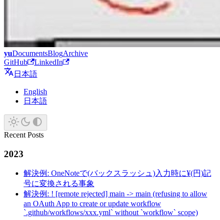
yu
Documents
Blog
Archive
GitHub
LinkedIn
日本語
English
日本語
Recent Posts
2023
解決例: OneNoteで(バックスラッシュ)入力時に¥(円)記
号に変換される事象
解決例: ! [remote rejected] main -> main (refusing to allow
an OAuth App to create or update workflow
`.github/workflows/xxx.yml` without `workflow` scope)