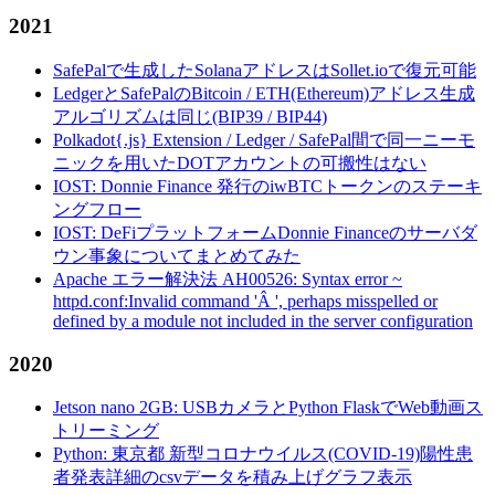
2021
SafePalで生成したSolanaアドレスはSollet.ioで復元可能
LedgerとSafePalのBitcoin / ETH(Ethereum)アドレス生成
アルゴリズムは同じ(BIP39 / BIP44)
Polkadot{.js} Extension / Ledger / SafePal間で同一ニーモ
ニックを用いたDOTアカウントの可搬性はない
IOST: Donnie Finance 発行のiwBTCトークンのステーキ
ングフロー
IOST: DeFiプラットフォームDonnie Financeのサーバダ
ウン事象についてまとめてみた
Apache エラー解決法 AH00526: Syntax error ~
httpd.conf:Invalid command 'Â ', perhaps misspelled or
defined by a module not included in the server configuration
2020
Jetson nano 2GB: USBカメラとPython FlaskでWeb動画ス
トリーミング
Python: 東京都 新型コロナウイルス(COVID-19)陽性患
者発表詳細のcsvデータを積み上げグラフ表示