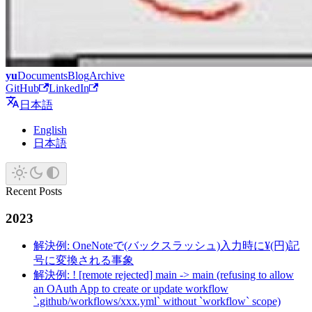
yu
Documents
Blog
Archive
GitHub
LinkedIn
日本語
English
日本語
Recent Posts
2023
解決例: OneNoteで(バックスラッシュ)入力時に¥(円)記
号に変換される事象
解決例: ! [remote rejected] main -> main (refusing to allow
an OAuth App to create or update workflow
`.github/workflows/xxx.yml` without `workflow` scope)