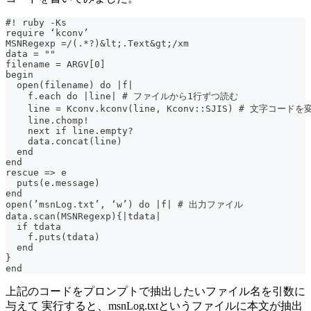
#! ruby -Ks
require ‘kconv’
MSNRegexp =/(.*?)&lt;.Text&gt;/xm
data = ""
filename = ARGV[0]
begin
  open(filename) do |f|
    f.each do |line| # ファイルから1行ずつ読む
    line = Kconv.kconv(line, Kconv::SJIS) # 文字コードを
    line.chomp!
    next if line.empty?
    data.concat(line)
  end
end
rescue => e
  puts(e.message)
end
open(’msnLog.txt’, ‘w’) do |f| # 出力ファイル
data.scan(MSNRegexp){|tdata|
  if tdata
    f.puts(tdata)
  end
}
end
上記のコードをプロンプトで抽出したいファイル名を引数に
与えて 実行すると、msnLog.txtというファイルに本文が抽出