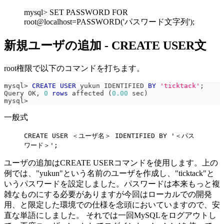
mysql> SET PASSWORD FOR
root@localhost=PASSWORD('パスワード文字列');
新規ユーザの追加 - CREATE USER文
root権限で以下のコマンドを打ちます。
mysql
>
CREATE
USER
 yukun IDENTIFIED 
BY
'ticktack'
;
Query OK
,
0
rows
 affected 
(
0.00
 sec
)
mysql
>
一般式
CREATE USER ＜ユーザ名＞ IDENTIFIED BY '＜パス
ワード＞';
ユーザの追加はCREATE USERコマンドを使用します。上の
例では、"yukun"という名前のユーザを作成し、"ticktack"と
いうパスワードを設定しました。パスワードは本来もっと複
雑なものにする必要がありますが今回はローカルでの開発
用、と限定した環境での仕様を念頭においていますので、安
直な単語にしました。 それでは一回MySQLをログアウトし