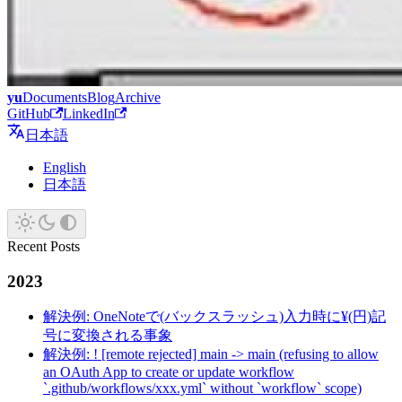
yu
Documents
Blog
Archive
GitHub
LinkedIn
日本語
English
日本語
Recent Posts
2023
解決例: OneNoteで(バックスラッシュ)入力時に¥(円)記
号に変換される事象
解決例: ! [remote rejected] main -> main (refusing to allow
an OAuth App to create or update workflow
`.github/workflows/xxx.yml` without `workflow` scope)