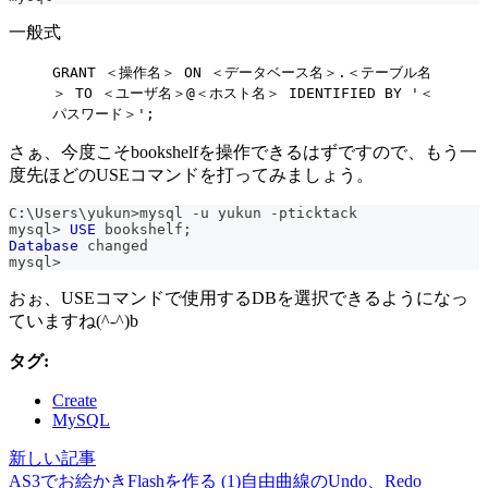
一般式
GRANT ＜操作名＞ ON ＜データベース名＞.＜テーブル名
＞ TO ＜ユーザ名＞@＜ホスト名＞ IDENTIFIED BY '＜
パスワード＞';
さぁ、今度こそbookshelfを操作できるはずですので、もう一
度先ほどのUSEコマンドを打ってみましょう。
C:\Users\yukun
>
mysql 
-
u yukun 
-
pticktack
mysql
>
USE
 bookshelf
;
Database
 changed
mysql
>
おぉ、USEコマンドで使用するDBを選択できるようになっ
ていますね(^-^)b
タグ:
Create
MySQL
新しい記事
AS3でお絵かきFlashを作る (1)自由曲線のUndo、Redo