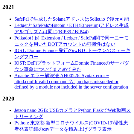
2021
SafePalで生成したSolanaアドレスはSollet.ioで復元可能
LedgerとSafePalのBitcoin / ETH(Ethereum)アドレス生成
アルゴリズムは同じ(BIP39 / BIP44)
Polkadot{.js} Extension / Ledger / SafePal間で同一ニーモ
ニックを用いたDOTアカウントの可搬性はない
IOST: Donnie Finance 発行のiwBTCトークンのステーキ
ングフロー
IOST: DeFiプラットフォームDonnie Financeのサーバダ
ウン事象についてまとめてみた
Apache エラー解決法 AH00526: Syntax error ~
httpd.conf:Invalid command 'Â ', perhaps misspelled or
defined by a module not included in the server configuration
2020
Jetson nano 2GB: USBカメラとPython FlaskでWeb動画ス
トリーミング
Python: 東京都 新型コロナウイルス(COVID-19)陽性患
者発表詳細のcsvデータを積み上げグラフ表示