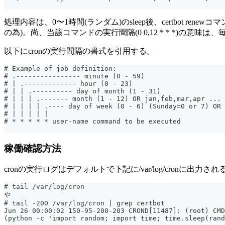
処理内容は、0〜1時間(ランダム)のsleep後、certbot rene
の為)。尚、当該コマンドの実行間隔(0 0,12 * * *)の意味は、
以下にcronの実行間隔の書式を引用する。
# Example of job definition:
# .---------------- minute (0 - 59)
# | .------------- hour (0 - 23)
# | | .---------- day of month (1 - 31)
# | | | .------- month (1 - 12) OR jan,feb,mar,apr ...
# | | | | .---- day of week (0 - 6) (Sunday=0 or 7) OR 
# | | | | |
# * * * * * user-name command to be executed
稼働確認方法
cronの実行ログはデフォルトで下記に/var/log/cronに
# tail /var/log/cron
や
# tail -200 /var/log/cron | grep certbot
Jun 26 00:00:02 150-95-200-203 CROND[11487]: (root) CMD
(python -c 'import random; import time; time.sleep(rand