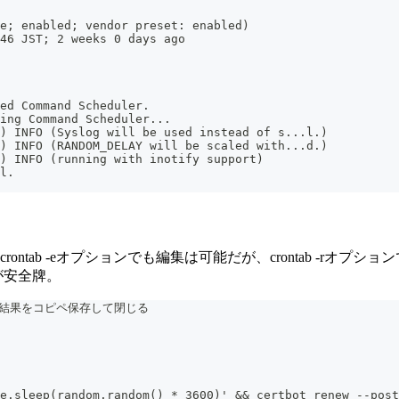
e; enabled; vendor preset: enabled)
46 JST; 2 weeks 0 days ago
ed Command Scheduler.
ing Command Scheduler...
) INFO (Syslog will be used instead of s...l.)
) INFO (RANDOM_DELAY will be scaled with...d.)
) INFO (running with inotify support)
l.
る。crontab -eオプションでも編集は可能だが、crontab 
が安全牌。
lの出力結果をコピペ保存して閉じる
e.sleep(random.random() * 3600)' && certbot renew --post