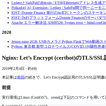
LedgerとSafePalのBitcoin / ETH(Ethereum)アドレス生
Polkadot{.js} Extension / Ledger / Safe
IOST: Donnie Finance 発行のiwBTCトークンのステ
IOST: DeFiプラットフォームDonnie Financeの
Apache エラー解決法 AH00526: Syntax error ~ httpd.conf:Invalid c
2020
Jetson nano 2GB: USBカメラとPython FlaskでWeb
Python: 東京都 新型コロナウイルス(COVID-19)
Nginx: Let’s Encrypt (certbot
2019年2月4日
·
約4分
本記事は
前回
の続きで、Let’s Encrypt認証局のTLS/
前提
実行環境はLinux (CentOS7)。crondは下記のコマン
# systemctl status crond