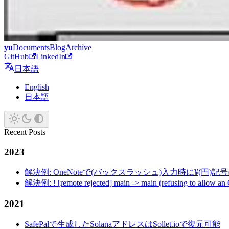
yu
Documents
Blog
Archive
GitHub
LinkedIn
日本語
English
日本語
Recent Posts
2023
解決例: OneNoteで(バックスラッシュ)入力時に¥(円)
解決例: ! [remote rejected] main -> main (refusing to allow an
2021
SafePalで生成したSolanaアドレスはSollet.ioで復元可能