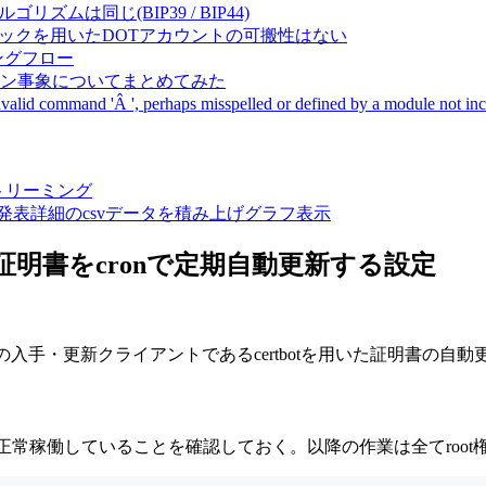
成アルゴリズムは同じ(BIP39 / BIP44)
Pal間で同一ニーモニックを用いたDOTアカウントの可搬性はない
ーキングフロー
サーバダウン事象についてまとめてみた
ommand 'Â ', perhaps misspelled or defined by a module not includ
動画ストリーミング
陽性患者発表詳細のcsvデータを積み上げグラフ表示
)のTLS/SSL証明書をcronで定期自動更新する設定
SSL証明書の入手・更新クライアントであるcertbotを用いた証明書
ドを用いて正常稼働していることを確認しておく。以降の作業は全てroo