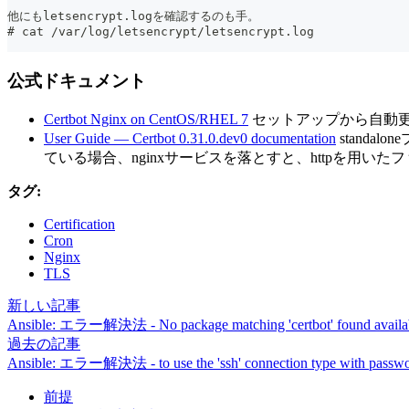
他にもletsencrypt.logを確認するのも手。
# cat /var/log/letsencrypt/letsencrypt.log
公式ドキュメント
Certbot Nginx on CentOS/RHEL 7
セットアップから自動更新
User Guide — Certbot 0.31.0.dev0 documentation
stand
ている場合、nginxサービスを落とすと、httpを用
タグ:
Certification
Cron
Nginx
TLS
新しい記事
Ansible: エラー解決法 - No package matching 'certbot' found available
過去の記事
Ansible: エラー解決法 - to use the 'ssh' connection type with password
前提