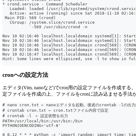
* crond.service - Command Scheduler
   Loaded: loaded (/usr/lib/systemd/system/crond.servic
   Active: active (running) since Sat 2018-11-10 02:16:
 Main PID: 569 (crond)
   CGroup: /system.slice/crond.service
           `-569 /usr/sbin/crond -n
Nov 10 02:16:46 localhost.localdomain systemd[1]: Start
Nov 10 02:16:46 localhost.localdomain systemd[1]: Start
Nov 10 02:16:46 localhost.localdomain crond[569]: (CRON
Nov 10 02:16:46 localhost.localdomain crond[569]: (CRON
Nov 10 02:16:47 localhost.localdomain crond[569]: (CRON
Hint: Some lines were ellipsized, use -l to show in ful
cronへの設定方法
エディタ(Vim, nanoなど)でcron用の設定ファイルを作成す
定ファイルを作成の上、ファイルをcronに読み込ませる手法
# nano cron.txt ← nanoエディタを起動。後述のcrontab -
# crontab cron.txt ← cron.txtファイル内容で設定
# crontab -l　← 設定状態を出力
PATH=/usr/local/bin:/usr/bin:/bin
PYTHONIOENCODING='utf-8'
0 0,12 * * * python -c 'import random; import time; tim