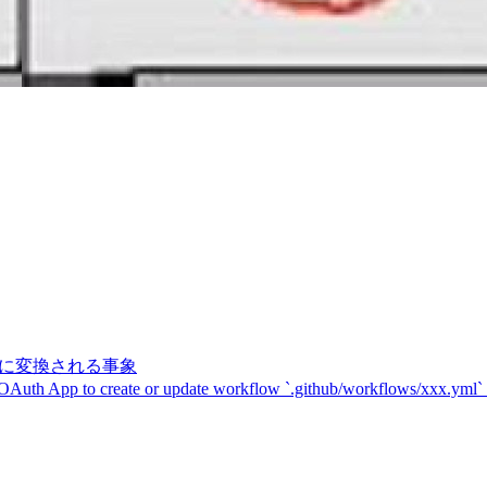
記号に変換される事象
 OAuth App to create or update workflow `.github/workflows/xxx.yml`