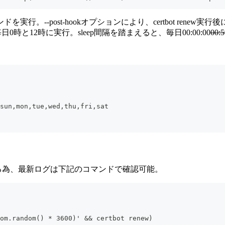
wコマンドを実行。--post-hookオプションにより、certbot re
毎日0時と12時に実行。sleep間隔を踏まえると、毎日00:00:00
00:
sun,mon,tue,wed,thu,fri,sat
出力される為、最新ログは下記のコマンドで確認可能。
 
om.random() * 3600)' && certbot renew)