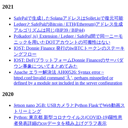
2021
SafePalで生成したSolanaアドレスはSollet.ioで復元可能
LedgerとSafePalのBitcoin / ETH(Ethereum)アドレス生成
アルゴリズムは同じ(BIP39 / BIP44)
Polkadot{.js} Extension / Ledger / SafePal間で同一ニーモ
ニックを用いたDOTアカウントの可搬性はない
IOST: Donnie Finance 発行のiwBTCトークンのステーキ
ングフロー
IOST: DeFiプラットフォームDonnie Financeのサーバダ
ウン事象についてまとめてみた
Apache エラー解決法 AH00526: Syntax error ~
httpd.conf:Invalid command 'Â ', perhaps misspelled or
defined by a module not included in the server configuration
2020
Jetson nano 2GB: USBカメラとPython FlaskでWeb動画ス
トリーミング
Python: 東京都 新型コロナウイルス(COVID-19)陽性患
者発表詳細のcsvデータを積み上げグラフ表示