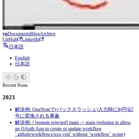
yu
Documents
Blog
Archive
GitHub
LinkedIn
日本語
English
日本語
Recent Posts
2023
解決例: OneNoteで(バックスラッシュ)入力時に¥(円)記
号に変換される事象
解決例: ! [remote rejected] main -> main (refusing to allow
an OAuth App to create or update workflow
`.github/workflows/xxx.yml` without `workflow` scope)