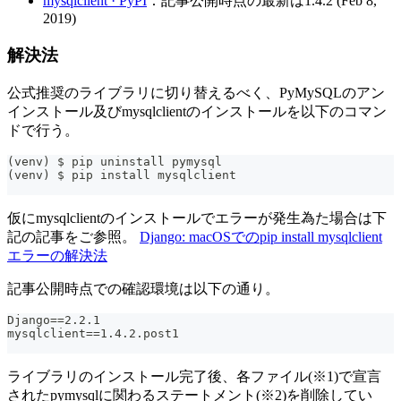
mysqlclient · PyPI
：記事公開時点の最新は1.4.2 (Feb 8,
2019)
解決法
公式推奨のライブラリに切り替えるべく、PyMySQLのアン
インストール及びmysqlclientのインストールを以下のコマン
ドで行う。
(venv) $ pip uninstall pymysql
(venv) $ pip install mysqlclient
仮にmysqlclientのインストールでエラーが発生為た場合は下
記の記事をご参照。
Django: macOSでのpip install mysqlclient
エラーの解決法
記事公開時点での確認環境は以下の通り。
Django==2.2.1
mysqlclient==1.4.2.post1
ライブラリのインストール完了後、各ファイル(※1)で宣言
されたpymysqlに関わるステートメント(※2)を削除してい