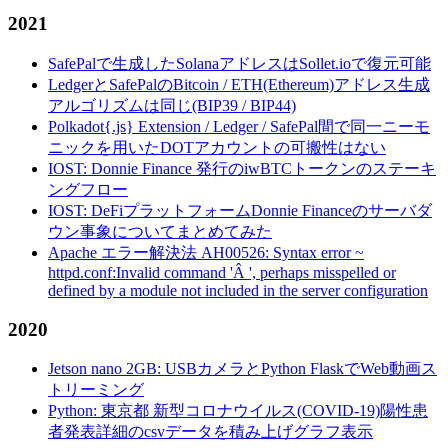
2021
SafePalで生成したSolanaアドレスはSollet.ioで復元可能
LedgerとSafePalのBitcoin / ETH(Ethereum)アドレス生成
アルゴリズムは同じ(BIP39 / BIP44)
Polkadot{.js} Extension / Ledger / SafePal間で同一ニーモ
ニックを用いたDOTアカウントの可搬性はない
IOST: Donnie Finance 発行のiwBTCトークンのステーキ
ングフロー
IOST: DeFiプラットフォームDonnie Financeのサーバダ
ウン事象についてまとめてみた
Apache エラー解決法 AH00526: Syntax error ~
httpd.conf:Invalid command 'Â ', perhaps misspelled or
defined by a module not included in the server configuration
2020
Jetson nano 2GB: USBカメラとPython FlaskでWeb動画ス
トリーミング
Python: 東京都 新型コロナウイルス(COVID-19)陽性患
者発表詳細のcsvデータを積み上げグラフ表示