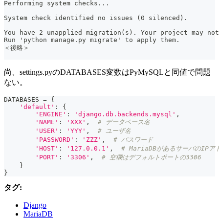
Performing system checks...
System check identified no issues (0 silenced).
You have 2 unapplied migration(s). Your project may not
Run 'python manage.py migrate' to apply them.
＜後略＞
尚、settings.pyのDATABASES変数はPyMySQLと同値で問題
ない。
DATABASES 
=
{
'default'
:
{
'ENGINE'
:
'django.db.backends.mysql'
,
'NAME'
:
'XXX'
,
# データベース名
'USER'
:
'YYY'
,
# ユーザ名
'PASSWORD'
:
'ZZZ'
,
# パスワード
'HOST'
:
'127.0.0.1'
,
# MariaDBがあるサーバのI
'PORT'
:
'3306'
,
# 空欄はデフォルトポートの3306
}
}
タグ:
Django
MariaDB