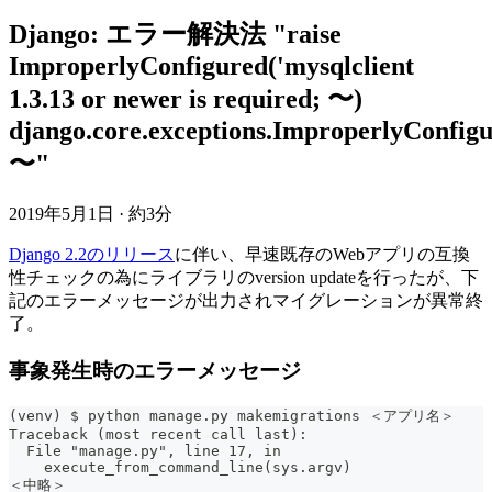
Django: エラー解決法 "raise
ImproperlyConfigured('mysqlclient
1.3.13 or newer is required; 〜)
django.core.exceptions.ImproperlyConfigu
〜"
2019年5月1日
·
約3分
Django 2.2のリリース
に伴い、早速既存のWebアプリの互換
性チェックの為にライブラリのversion updateを行ったが、下
記のエラーメッセージが出力されマイグレーションが異常終
了。
事象発生時のエラーメッセージ
(venv) $ python manage.py makemigrations ＜アプリ名＞
Traceback (most recent call last):
  File "manage.py", line 17, in 
    execute_from_command_line(sys.argv)
＜中略＞