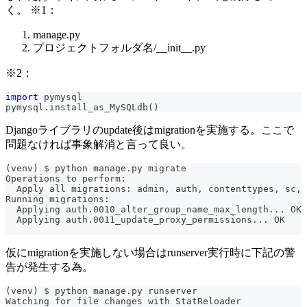
く。 ※1：
manage.py
プロジェクトフォルダ名/__init__.py
※2：
import
 pymysql
pymysql
.
install_as_MySQLdb
(
)
Djangoライブラリのupdate後はmigrationを実施する。ここで
問題なければ事象解消と言って良い。
(venv) $ python manage.py migrate
Operations to perform:
  Apply all migrations: admin, auth, contenttypes, sc, 
Running migrations:
  Applying auth.0010_alter_group_name_max_length... OK
  Applying auth.0011_update_proxy_permissions... OK
仮にmigrationを実施しない場合はrunserver実行時に下記の警
告が発生する為。
(venv) $ python manage.py runserver
Watching for file changes with StatReloader