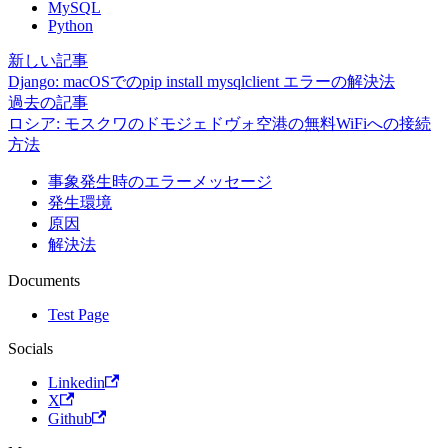
MySQL
Python
新しい記事
Django: macOSでのpip install mysqlclient エラーの解決法
過去の記事
ロシア: モスクワのドモジェドヴォ空港の無料WiFiへの接続
方法
事象発生時のエラーメッセージ
発生環境
原因
解決法
Documents
Test Page
Socials
Linkedin
X
Github