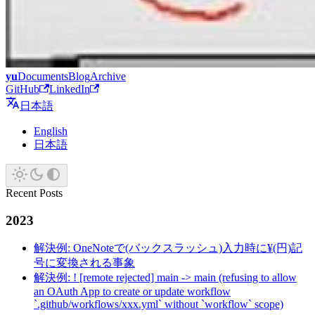
yu
Documents
Blog
Archive
GitHub
LinkedIn
日本語
English
日本語
Recent Posts
2023
解決例: OneNoteで(バックスラッシュ)入力時に¥(円)記
号に変換される事象
解決例: ! [remote rejected] main -> main (refusing to allow
an OAuth App to create or update workflow
`.github/workflows/xxx.yml` without `workflow` scope)