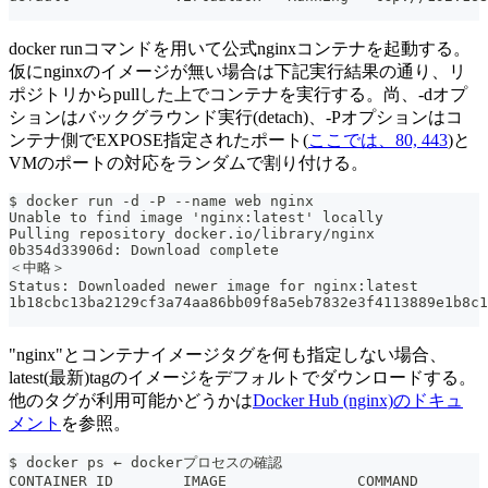
docker runコマンドを用いて公式nginxコンテナを起動する。
仮にnginxのイメージが無い場合は下記実行結果の通り、リ
ポジトリからpullした上でコンテナを実行する。尚、-dオプ
ションはバックグラウンド実行(detach)、-Pオプションはコ
ンテナ側でEXPOSE指定されたポート(
ここでは、80, 443
)と
VMのポートの対応をランダムで割り付ける。
$ docker run -d -P --name web nginx
Unable to find image 'nginx:latest' locally
Pulling repository docker.io/library/nginx
0b354d33906d: Download complete
＜中略＞
Status: Downloaded newer image for nginx:latest
1b18cbc13ba2129cf3a74aa86bb09f8a5eb7832e3f4113889e1b8c1
"nginx"とコンテナイメージタグを何も指定しない場合、
latest(最新)tagのイメージをデフォルトでダウンロードする。
他のタグが利用可能かどうかは
Docker Hub (nginx)のドキュ
メント
を参照。
$ docker ps ← dockerプロセスの確認
CONTAINER ID        IMAGE               COMMAND        