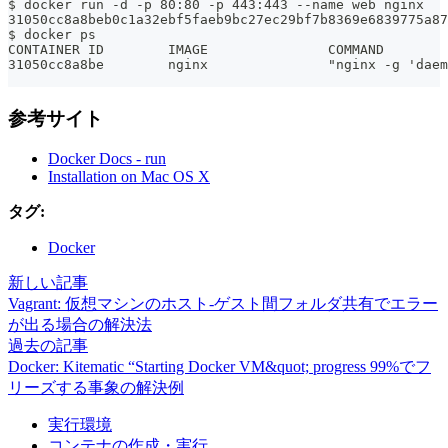
$ docker run -d -p 80:80 -p 443:443 --name web nginx
31050cc8a8beb0c1a32ebf5faeb9bc27ec29bf7b8369e6839775a87
$ docker ps
CONTAINER ID        IMAGE               COMMAND        
31050cc8a8be        nginx               "nginx -g 'dae
参考サイト
Docker Docs - run
Installation on Mac OS X
タグ:
Docker
新しい記事
Vagrant: 仮想マシンのホスト-ゲスト間フォルダ共有でエラー
が出る場合の解決法
過去の記事
Docker: Kitematic “Starting Docker VM&quot; progress 99%でフ
リーズする事象の解決例
実行環境
コンテナの作成・実行