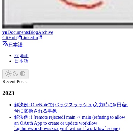
yu
Documents
Blog
Archive
GitHub
LinkedIn
日本語
English
日本語
Recent Posts
2023
解決例: OneNoteで(バックスラッシュ)入力時に¥(円)記
号に変換される事象
解決例: ! [remote rejected] main -> main (refusing to allow
an OAuth App to create or update workflow
`.github/workflows/xxx.yml` without `workflow` scope)