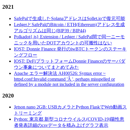
2021
SafePalで生成したSolanaアドレスはSollet.ioで復元可能
LedgerとSafePalのBitcoin / ETH(Ethereum)アドレス生成
アルゴリズムは同じ(BIP39 / BIP44)
Polkadot{.js} Extension / Ledger / SafePal間で同一ニーモ
ニックを用いたDOTアカウントの可搬性はない
IOST: Donnie Finance 発行のiwBTCトークンのステーキ
ングフロー
IOST: DeFiプラットフォームDonnie Financeのサーバダ
ウン事象についてまとめてみた
Apache エラー解決法 AH00526: Syntax error ~
httpd.conf:Invalid command 'Â ', perhaps misspelled or
defined by a module not included in the server configuration
2020
Jetson nano 2GB: USBカメラとPython FlaskでWeb動画ス
トリーミング
Python: 東京都 新型コロナウイルス(COVID-19)陽性患
者発表詳細のcsvデータを積み上げグラフ表示