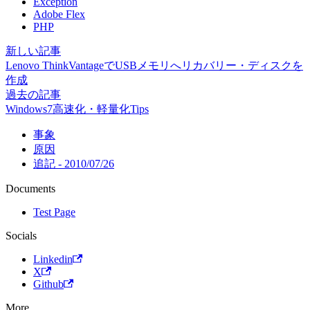
Exception
Adobe Flex
PHP
新しい記事
Lenovo ThinkVantageでUSBメモリへリカバリー・ディスクを
作成
過去の記事
Windows7高速化・軽量化Tips
事象
原因
追記 - 2010/07/26
Documents
Test Page
Socials
Linkedin
X
Github
More