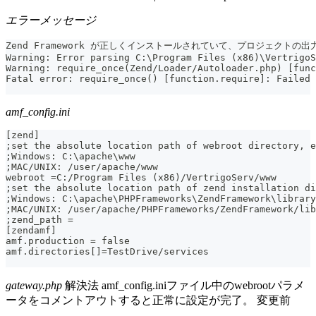
エラーメッセージ
Zend Framework が正しくインストールされていて、プロジェクトの出力フ
Warning: Error parsing C:\Program Files (x86)\VertrigoS
Warning: require_once(Zend/Loader/Autoloader.php) [func
Fatal error: require_once() [function.require]: Failed 
amf_config.ini
[zend]
;set the absolute location path of webroot directory, e
;Windows: C:\apache\www
;MAC/UNIX: /user/apache/www
webroot =C:/Program Files (x86)/VertrigoServ/www
;set the absolute location path of zend installation di
;Windows: C:\apache\PHPFrameworks\ZendFramework\library
;MAC/UNIX: /user/apache/PHPFrameworks/ZendFramework/lib
;zend_path =
[zendamf]
amf.production = false
amf.directories[]=TestDrive/services
gateway.php
解決法 amf_config.iniファイル中のwebrootパラメ
ータをコメントアウトすると正常に設定が完了。 変更前