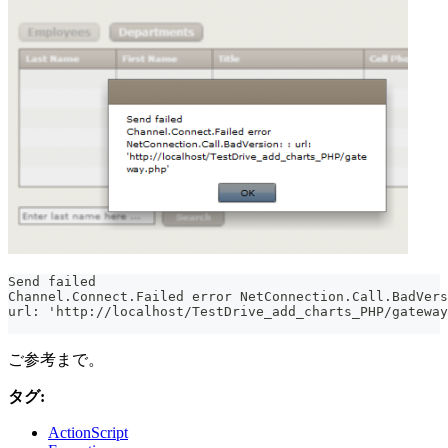
Send failed
Channel.Connect.Failed error NetConnection.Call.BadVers
url: 'http://localhost/TestDrive_add_charts_PHP/gateway
ご参考まで。
タグ:
ActionScript