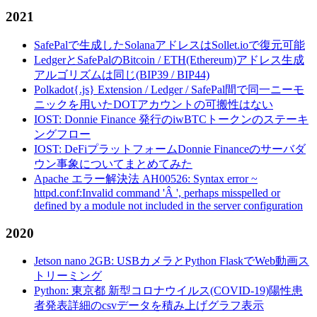
2021
SafePalで生成したSolanaアドレスはSollet.ioで復元可能
LedgerとSafePalのBitcoin / ETH(Ethereum)アドレス生成
アルゴリズムは同じ(BIP39 / BIP44)
Polkadot{.js} Extension / Ledger / SafePal間で同一ニーモ
ニックを用いたDOTアカウントの可搬性はない
IOST: Donnie Finance 発行のiwBTCトークンのステーキ
ングフロー
IOST: DeFiプラットフォームDonnie Financeのサーバダ
ウン事象についてまとめてみた
Apache エラー解決法 AH00526: Syntax error ~
httpd.conf:Invalid command 'Â ', perhaps misspelled or
defined by a module not included in the server configuration
2020
Jetson nano 2GB: USBカメラとPython FlaskでWeb動画ス
トリーミング
Python: 東京都 新型コロナウイルス(COVID-19)陽性患
者発表詳細のcsvデータを積み上げグラフ表示