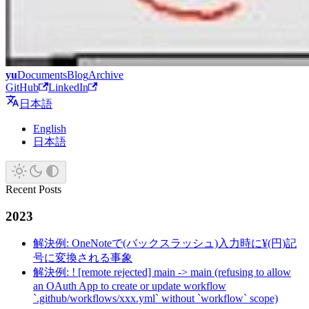
yu
Documents
Blog
Archive
GitHub
LinkedIn
日本語
English
日本語
Recent Posts
2023
解決例: OneNoteで(バックスラッシュ)入力時に¥(円)記
号に変換される事象
解決例: ! [remote rejected] main -> main (refusing to allow
an OAuth App to create or update workflow
`.github/workflows/xxx.yml` without `workflow` scope)