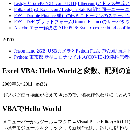
LedgerとSafePalのBitcoin / ETH(Ethereum)アドレス生
Polkadot{.js} Extension / Ledger / Safe
IOST: Donnie Finance 発行のiwBTCトークンのステ
IOST: DeFiプラットフォームDonnie Financeの
Apache エラー解決法 AH00526: Syntax error ~ httpd.conf:Invalid c
2020
Jetson nano 2GB: USBカメラとPython FlaskでWeb
Python: 東京都 新型コロナウイルス(COVID-19)
Excel VBA: Hello Worldと変数、配列
2009年3月20日
·
約3分
ポツポツ使う場面が増えてきたので、備忘録代わりにまとめ
VBAでHello World
メニューバーからツール→マクロ→Visual Basic Edi
→標準モジュールをクリックして新規作成し、試しに以下の