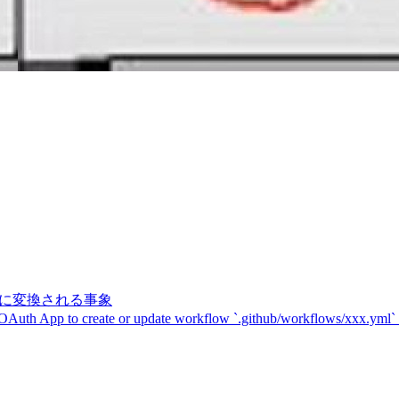
記号に変換される事象
 OAuth App to create or update workflow `.github/workflows/xxx.yml`