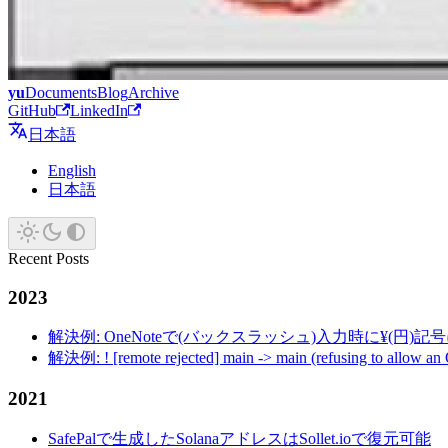
yu
Documents
Blog
Archive
GitHub
LinkedIn
日本語
English
日本語
Recent Posts
2023
解決例: OneNoteで(バックスラッシュ)入力時に¥(円)
解決例: ! [remote rejected] main -> main (refusing to allow an
2021
SafePalで生成したSolanaアドレスはSollet.ioで復元可能