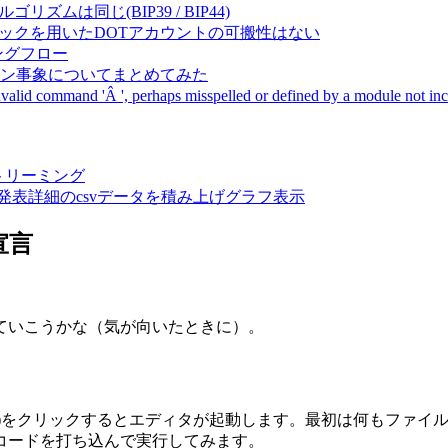
成アルゴリズムは同じ(BIP39 / BIP44)
Pal間で同一ニーモニックを用いたDOTアカウントの可搬性はない
ーキングフロー
サーバダウン事象についてまとめてみた
ommand 'Â ', perhaps misspelled or defined by a module not includ
動画ストリーミング
陽性患者発表詳細のcsvデータを積み上げグラフ表示
の宣言
ていこうかな（気が向いたときに）。
tor(Alt+F11)をクリックするとエディタが起動します。最初は
コードを打ち込んで実行してみます。