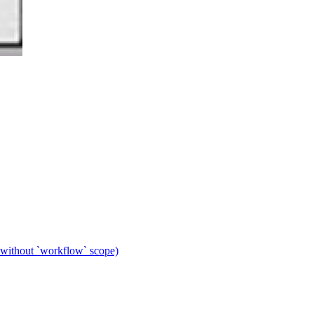
 without `workflow` scope)