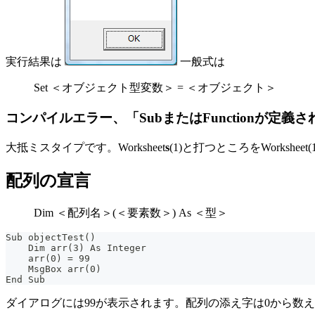
実行結果は
一般式は
Set ＜オブジェクト型変数＞ = ＜オブジェクト＞
コンパイルエラー、「SubまたはFunctionが定
大抵ミスタイプです。Worksheet
s
(1)と打つところをWorks
配列の宣言
Dim ＜配列名＞(＜要素数＞) As ＜型＞
Sub objectTest()
    Dim arr(3) As Integer
    arr(0) = 99
    MsgBox arr(0)
End Sub
ダイアログには99が表示されます。配列の添え字は0から数