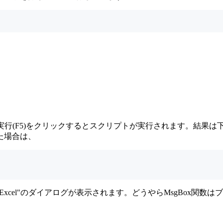
の実行(F5)をクリックするとスクリプトが実行されます。結果
た場合は、
llo, Excel"のダイアログが表示されます。どうやらMsgBox関