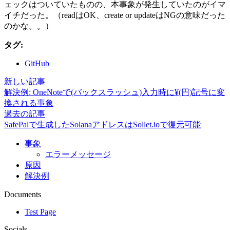
ェックはついていたものの、本事象が発生していたのがイマ
イチだった。（readはOK、create or updateはNGの意味だった
のかな。。）
タグ:
GitHub
新しい記事
解決例: OneNoteで(バックスラッシュ)入力時に¥(円)記号に変
換される事象
過去の記事
SafePalで生成したSolanaアドレスはSollet.ioで復元可能
事象
エラーメッセージ
原因
解決例
Documents
Test Page
Socials