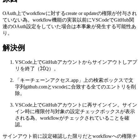
OAuth上でworkflowに対するcreate or updateの権限が付与され
ていない為。workflow機能の実装以前にVSCodeでGitHub関
連のOAuth設定をしていた場合は本事象が発生する可能性あ
り。
解決例
VSCode上でGitHubアカウントからサインアウトしアプ
リを終了（⌘Q）。
「キーチェーンアクセス.app」上の検索ボックスで文
字列github.comとvscodeに合致する全てのエントリを削
除。
VSCode上でGitHubアカウントに再サインイン。サイン
イン時に権限付与対象の設定チェックボックスが表示
される為、workflowがチェックされていることを確
認。
サインアウト前に設定確認した限りだとworkflowへの権限チ