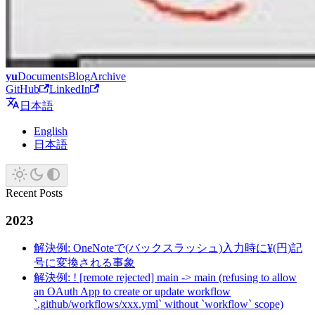
yu
Documents
Blog
Archive
GitHub
LinkedIn
日本語
English
日本語
Recent Posts
2023
解決例: OneNoteで(バックスラッシュ)入力時に¥(円)記
号に変換される事象
解決例: ! [remote rejected] main -> main (refusing to allow
an OAuth App to create or update workflow
`.github/workflows/xxx.yml` without `workflow` scope)