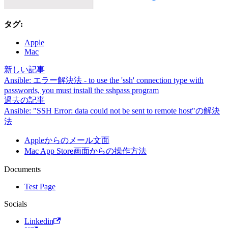
タグ:
Apple
Mac
新しい記事
Ansible: エラー解決法 - to use the 'ssh' connection type with
passwords, you must install the sshpass program
過去の記事
Ansible: "SSH Error: data could not be sent to remote host"の解決
法
Appleからのメール文面
Mac App Store画面からの操作方法
Documents
Test Page
Socials
Linkedin