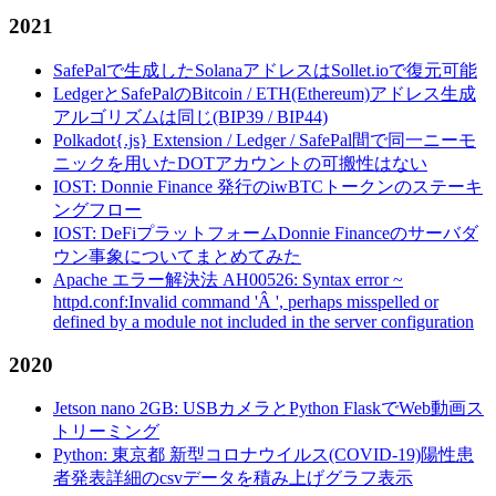
2021
SafePalで生成したSolanaアドレスはSollet.ioで復元可能
LedgerとSafePalのBitcoin / ETH(Ethereum)アドレス生成
アルゴリズムは同じ(BIP39 / BIP44)
Polkadot{.js} Extension / Ledger / SafePal間で同一ニーモ
ニックを用いたDOTアカウントの可搬性はない
IOST: Donnie Finance 発行のiwBTCトークンのステーキ
ングフロー
IOST: DeFiプラットフォームDonnie Financeのサーバダ
ウン事象についてまとめてみた
Apache エラー解決法 AH00526: Syntax error ~
httpd.conf:Invalid command 'Â ', perhaps misspelled or
defined by a module not included in the server configuration
2020
Jetson nano 2GB: USBカメラとPython FlaskでWeb動画ス
トリーミング
Python: 東京都 新型コロナウイルス(COVID-19)陽性患
者発表詳細のcsvデータを積み上げグラフ表示