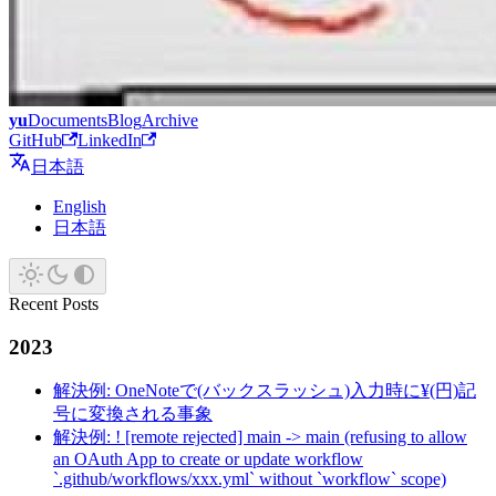
yu
Documents
Blog
Archive
GitHub
LinkedIn
日本語
English
日本語
Recent Posts
2023
解決例: OneNoteで(バックスラッシュ)入力時に¥(円)記
号に変換される事象
解決例: ! [remote rejected] main -> main (refusing to allow
an OAuth App to create or update workflow
`.github/workflows/xxx.yml` without `workflow` scope)