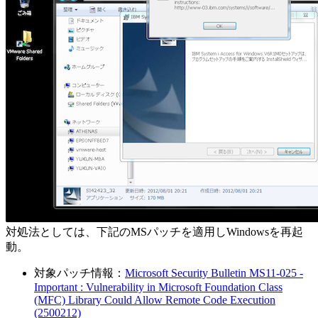
対処法としては、下記のMSパッチを適用しWindowsを再起
動。
対象パッチ情報：
Microsoft Security Bulletin MS11-025 -
Important : Vulnerability in Microsoft Foundation Class
(MFC) Library Could Allow Remote Code Execution
(2500212)