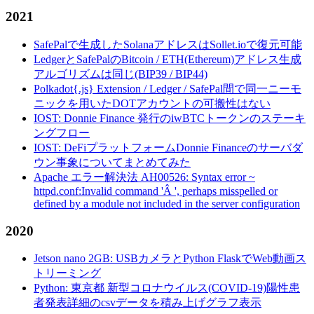
2021
SafePalで生成したSolanaアドレスはSollet.ioで復元可能
LedgerとSafePalのBitcoin / ETH(Ethereum)アドレス生成
アルゴリズムは同じ(BIP39 / BIP44)
Polkadot{.js} Extension / Ledger / SafePal間で同一ニーモ
ニックを用いたDOTアカウントの可搬性はない
IOST: Donnie Finance 発行のiwBTCトークンのステーキ
ングフロー
IOST: DeFiプラットフォームDonnie Financeのサーバダ
ウン事象についてまとめてみた
Apache エラー解決法 AH00526: Syntax error ~
httpd.conf:Invalid command 'Â ', perhaps misspelled or
defined by a module not included in the server configuration
2020
Jetson nano 2GB: USBカメラとPython FlaskでWeb動画ス
トリーミング
Python: 東京都 新型コロナウイルス(COVID-19)陽性患
者発表詳細のcsvデータを積み上げグラフ表示