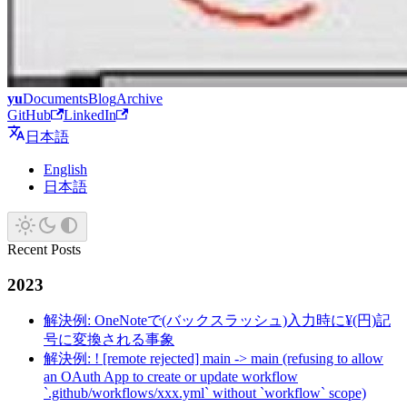
yu
Documents
Blog
Archive
GitHub
LinkedIn
日本語
English
日本語
Recent Posts
2023
解決例: OneNoteで(バックスラッシュ)入力時に¥(円)記
号に変換される事象
解決例: ! [remote rejected] main -> main (refusing to allow
an OAuth App to create or update workflow
`.github/workflows/xxx.yml` without `workflow` scope)