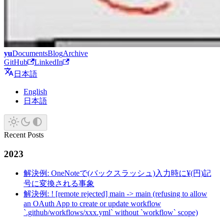
yu
Documents
Blog
Archive
GitHub
LinkedIn
日本語
English
日本語
Recent Posts
2023
解決例: OneNoteで(バックスラッシュ)入力時に¥(円)記
号に変換される事象
解決例: ! [remote rejected] main -> main (refusing to allow
an OAuth App to create or update workflow
`.github/workflows/xxx.yml` without `workflow` scope)