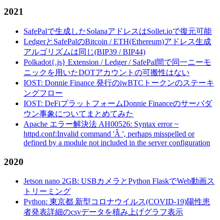
2021
SafePalで生成したSolanaアドレスはSollet.ioで復元可能
LedgerとSafePalのBitcoin / ETH(Ethereum)アドレス生成
アルゴリズムは同じ(BIP39 / BIP44)
Polkadot{.js} Extension / Ledger / SafePal間で同一ニーモ
ニックを用いたDOTアカウントの可搬性はない
IOST: Donnie Finance 発行のiwBTCトークンのステーキ
ングフロー
IOST: DeFiプラットフォームDonnie Financeのサーバダ
ウン事象についてまとめてみた
Apache エラー解決法 AH00526: Syntax error ~
httpd.conf:Invalid command 'Â ', perhaps misspelled or
defined by a module not included in the server configuration
2020
Jetson nano 2GB: USBカメラとPython FlaskでWeb動画ス
トリーミング
Python: 東京都 新型コロナウイルス(COVID-19)陽性患
者発表詳細のcsvデータを積み上げグラフ表示