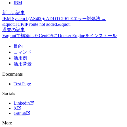
IBM
新しい記事
IBM System i (AS400): ADDTCPRTEエラー対処法 →
&quot;TCP/IP route not added.&quot;
過去の記事
Vagrantで構築したCentOSにDocker Engineをインストール
目的
コマンド
活用例
活用背景
Documents
Test Page
Socials
Linkedin
X
Github
More