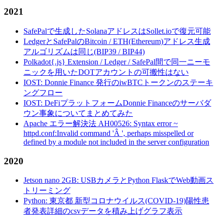
2021
SafePalで生成したSolanaアドレスはSollet.ioで復元可能
LedgerとSafePalのBitcoin / ETH(Ethereum)アドレス生成
アルゴリズムは同じ(BIP39 / BIP44)
Polkadot{.js} Extension / Ledger / SafePal間で同一ニーモ
ニックを用いたDOTアカウントの可搬性はない
IOST: Donnie Finance 発行のiwBTCトークンのステーキ
ングフロー
IOST: DeFiプラットフォームDonnie Financeのサーバダ
ウン事象についてまとめてみた
Apache エラー解決法 AH00526: Syntax error ~
httpd.conf:Invalid command 'Â ', perhaps misspelled or
defined by a module not included in the server configuration
2020
Jetson nano 2GB: USBカメラとPython FlaskでWeb動画ス
トリーミング
Python: 東京都 新型コロナウイルス(COVID-19)陽性患
者発表詳細のcsvデータを積み上げグラフ表示