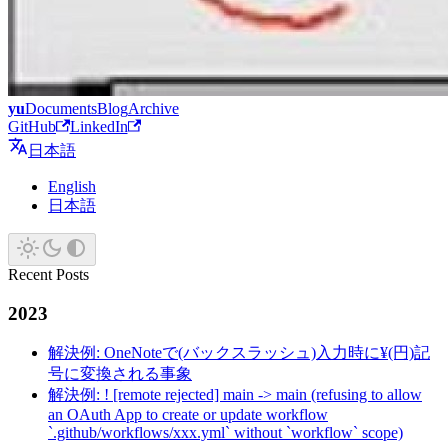
yu
Documents
Blog
Archive
GitHub
LinkedIn
日本語
English
日本語
Recent Posts
2023
解決例: OneNoteで(バックスラッシュ)入力時に¥(円)記
号に変換される事象
解決例: ! [remote rejected] main -> main (refusing to allow
an OAuth App to create or update workflow
`.github/workflows/xxx.yml` without `workflow` scope)