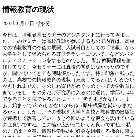
情報教育の現状
2007年6月17日
·
約2分
今日は、情報教育セミナーのアシスタントに行ってきまし
た。このセミナーは高校教諭が参加するもので内容は、高校
での情報教育の今後の展開、入試科目としての「情報」から
大学生として求められるITリテラシーについて、などのパネ
ルディスカッションをするものでした。 私は教職課程を履
修してなく、今セミナーには直接の関係はなかったのです
が、聞いていてとても興味深かったです。特に印象に残った
のは、高校での情報教育の現状（充実してるとはいいがたい
かもしれません。そのしわ寄せがめぐりめぐって大学教育に
きているし、その分だけ研究界に入るのに遅れ、学部3、4年
でやることを院でやることに・・・{考えすぎかな}）。ま
ぁ、始まって5年のしかないからね（暗中模索な衒いがまだ
るかも）。しかし、その現状を大学と高校と教科書の出版社
が連携して改善していこうと今回のような機会を設けている
のは良いですね。この輪が広がっていくと良いですね。 私
の方では、今春、情報科学科の同好会を組織する機会に恵ま