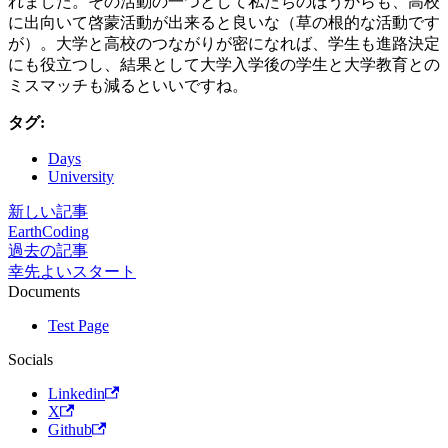
れました。その活動の一つとして私たちのほうからも、高校
に出向いて啓蒙活動が出来ると良いな（草の根的な活動です
が）。大学と高校のつながりが密になれば、学生も進路決定
にも役立つし、結果として大学入学後の学生と大学教育との
ミスマッチも減るといいですね。
タグ:
Days
University
新しい記事
EarthCoding
過去の記事
幸先よいスタート
Documents
Test Page
Socials
Linkedin
X
Github