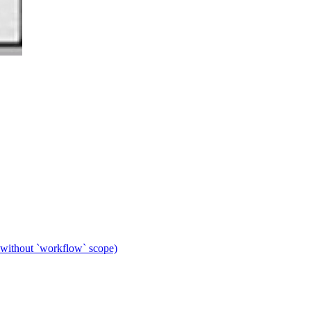
 without `workflow` scope)