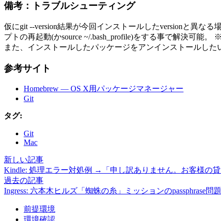
備考：トラブルシューティング
仮にgit --version結果が今回インストールしたversi
プトの再起動(かsource ~/.bash_profile)をする事
また、インストールしたパッケージをアンインストールしたい場合は
参考サイト
Homebrew — OS X用パッケージマネージャー
Git
タグ:
Git
Mac
新しい記事
Kindle: 処理エラー対処例 →「申し訳ありません。お
過去の記事
Ingress: 六本木ヒルズ「蜘蛛の糸」ミッションのpassphrase問
前提環境
環境確認