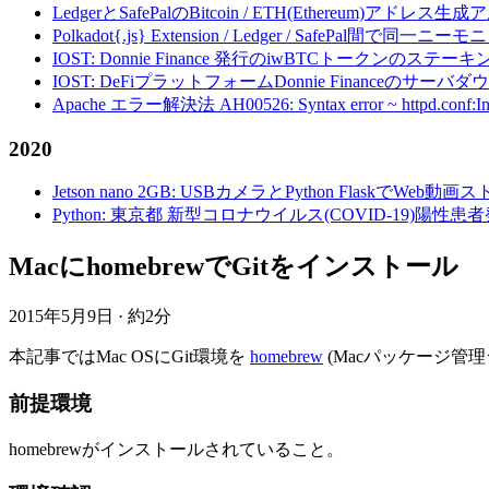
LedgerとSafePalのBitcoin / ETH(Ethereum)アドレス生
Polkadot{.js} Extension / Ledger / Safe
IOST: Donnie Finance 発行のiwBTCトークンのステ
IOST: DeFiプラットフォームDonnie Financeの
Apache エラー解決法 AH00526: Syntax error ~ httpd.conf:Invalid c
2020
Jetson nano 2GB: USBカメラとPython FlaskでWeb
Python: 東京都 新型コロナウイルス(COVID-19)
MacにhomebrewでGitをインストール
2015年5月9日
·
約2分
本記事ではMac OSにGit環境を
homebrew
(Macパッケージ管
前提環境
homebrewがインストールされていること。