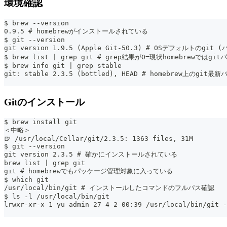
環境確認
$ brew --version
0.9.5 # homebrewがインストールされている
$ git --version
git version 1.9.5 (Apple Git-50.3) # OSデフォルトのgi
$ brew list | grep git # grep結果が0=現状homebrew
$ brew info git | grep stable
git: stable 2.3.5 (bottled), HEAD # homebrew上の
Gitのインストール
$ brew install git
＜中略＞
🍺 /usr/local/Cellar/git/2.3.5: 1363 files, 31M
$ git --version
git version 2.3.5 # 確かにインストールされている
brew list | grep git
git # homebrewでもパッケージ管理対象に入っている
$ which git
/usr/local/bin/git # インストールしたコマンドのフルパス確認
$ ls -l /usr/local/bin/git
lrwxr-xr-x 1 yu admin 27 4 2 00:39 /usr/local/bin