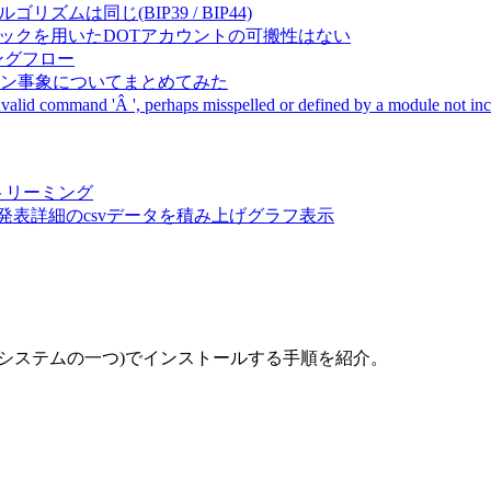
成アルゴリズムは同じ(BIP39 / BIP44)
Pal間で同一ニーモニックを用いたDOTアカウントの可搬性はない
ーキングフロー
サーバダウン事象についてまとめてみた
ommand 'Â ', perhaps misspelled or defined by a module not includ
動画ストリーミング
陽性患者発表詳細のcsvデータを積み上げグラフ表示
理システムの一つ)でインストールする手順を紹介。