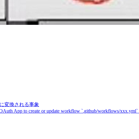
記号に変換される事象
 OAuth App to create or update workflow `.github/workflows/xxx.yml`