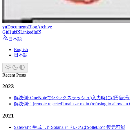
yu
Documents
Blog
Archive
GitHub
LinkedIn
日本語
English
日本語
Recent Posts
2023
解決例: OneNoteで(バックスラッシュ)入力時に¥(円)
解決例: ! [remote rejected] main -> main (refusing to allow an
2021
SafePalで生成したSolanaアドレスはSollet.ioで復元可能