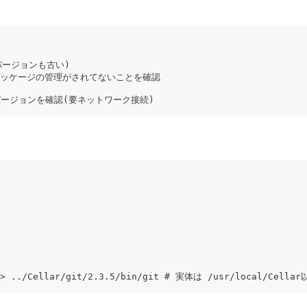
t (バージョンも古い)
ではgitパッケージの管理がされてないことを確認
git最新バージョンを確認(要ネットワーク接続)
/git -> ../Cellar/git/2.3.5/bin/git # 実体は /usr/loc