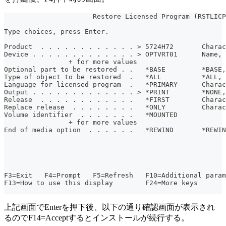
                      Restore Licensed Program (RSTLICP
Type choices, press Enter.                             
Product  . . . . . . . . . . . . > 5724H72       Charac
Device . . . . . . . . . . . . . > OPTVRT01      Name, 
                + for more values                      
Optional part to be restored . .   *BASE         *BASE,
Type of object to be restored  .   *ALL          *ALL, 
Language for licensed program  .   *PRIMARY      Charac
Output . . . . . . . . . . . . . > *PRINT        *NONE,
Release  . . . . . . . . . . . .   *FIRST        Charac
Replace release  . . . . . . . .   *ONLY         Charac
Volume identifier  . . . . . . .   *MOUNTED            
                + for more values                      
End of media option  . . . . . .   *REWIND       *REWIN
                                                       
F3=Exit   F4=Prompt   F5=Refresh   F10=Additional param
F13=How to use this display        F24=More keys       
上記画面でEnterを押下後、以下の通り確認画面が表示され
るのでF14=Acceptするとインストールが続行する。