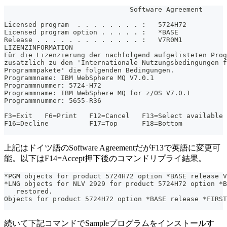
                               Software Agreement
                                                       
Licensed program  . . . . . . . . :   5724H72
Licensed program option . . . . . :   *BASE
Release . . . . . . . . . . . . . :   V7R0M1
LIZENZINFORMATION
Für die Lizenzierung der nachfolgend aufgelisteten Prog
zusätzlich zu den 'Internationale Nutzungsbedingungen f
Programmpakete' die folgenden Bedingungen.
Programmname: IBM WebSphere MQ V7.0.1
Programmnummer: 5724-H72
Programmname: IBM WebSphere MQ for z/OS V7.0.1
Programmnummer: 5655-R36
                                                       
F3=Exit   F6=Print   F12=Cancel   F13=Select available 
F16=Decline          F17=Top      F18=Bottom
上記はドイツ語のSoftware AgreementだがF13で英語に変更可
能。以下はF14=Accept押下後のコマンドリプライ結果。
*PGM objects for product 5724H72 option *BASE release V
*LNG objects for NLV 2929 for product 5724H72 option *B
   restored.                                          
Objects for product 5724H72 option *BASE release *FIRST
続いて下記コマンドでSampleプログラムをインストールす