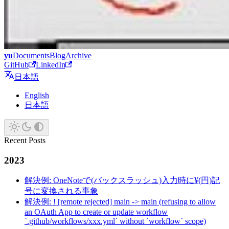
yu
Documents
Blog
Archive
GitHub
LinkedIn
日本語
English
日本語
Recent Posts
2023
解決例: OneNoteで(バックスラッシュ)入力時に¥(円)記
号に変換される事象
解決例: ! [remote rejected] main -> main (refusing to allow
an OAuth App to create or update workflow
`.github/workflows/xxx.yml` without `workflow` scope)