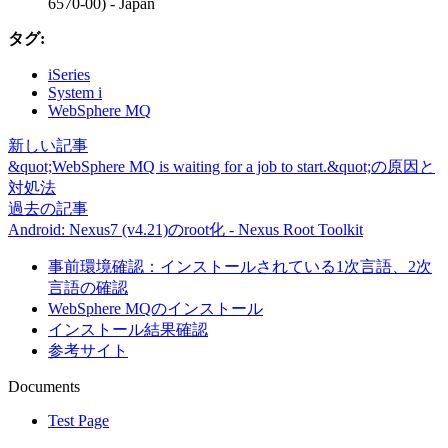
6570-00) - Japan
タグ:
iSeries
System i
WebSphere MQ
新しい記事
&quot;WebSphere MQ is waiting for a job to start.&quot;の原因と
対処法
過去の記事
Android: Nexus7 (v4.21)のroot化 - Nexus Root Toolkit
事前環境確認：インストールされている1次言語、2次
言語の確認
WebSphere MQのインストール
インストール結果確認
参考サイト
Documents
Test Page