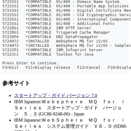
5722SS1   *COMPATIBLE  OS/400 - Domain Name System
5722SS1   *COMPATIBLE  OS/400 - Portable App Solutions 
5722SS1   *COMPATIBLE  OS/400 - Digital Certificate Man
5722SS1   *COMPATIBLE  OS/400 - CCA Cryptographic Servi
5722SS1   *COMPATIBLE  OS/400 - International Component
5722SS1   *COMPATIBLE  OS/400 - Additional Fonts
5722DG1   *COMPATIBLE  IBM HTTP Server
5722DG1   *COMPATIBLE  Triggered Cache Manager
5722DP4   *COMPATIBLE  DB2 DataPropagator
5724H72   *INSTALLED   WebSphere MQ for i5/OS
5724H72   *INSTALLED   WebSphere MQ for i5/OS - Samples
5722IP1   *COMPATIBLE  IBM Infoprint Server
5722JC1   *COMPATIBLE  Toolbox for Java
                                                       
Press Enter to continue.
F3=Exit   F11=Display release   F12=Cancel   F19=Displa
参考サイト
スタートアップ・ガイド バージョン 7.0
IBM Japanese:Ｗｅｂｓｐｈｅｒｅ ＭＱ ｆｏｒ ｉ
Ｓｅｒｉｅｓ スタートアップ・ガイド バージョ
ン ５．３ (GC88-9248-00) - Japan
IBM Japanese:ＷｅｂＳｐｈｅｒｅ ＭＱ ｆｏｒ ｉ
Ｓｅｒｉｅｓ システム管理ガイド Ｖ６．０ (SD88-