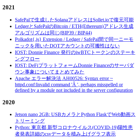
2021
SafePalで生成したSolanaアドレスはSollet.ioで復元可能
LedgerとSafePalのBitcoin / ETH(Ethereum)アドレス生成
アルゴリズムは同じ(BIP39 / BIP44)
Polkadot{.js} Extension / Ledger / SafePal間で同一ニーモ
ニックを用いたDOTアカウントの可搬性はない
IOST: Donnie Finance 発行のiwBTCトークンのステーキ
ングフロー
IOST: DeFiプラットフォームDonnie Financeのサーバダ
ウン事象についてまとめてみた
Apache エラー解決法 AH00526: Syntax error ~
httpd.conf:Invalid command 'Â ', perhaps misspelled or
defined by a module not included in the server configuration
2020
Jetson nano 2GB: USBカメラとPython FlaskでWeb動画ス
トリーミング
Python: 東京都 新型コロナウイルス(COVID-19)陽性患
者発表詳細のcsvデータを積み上げグラフ表示