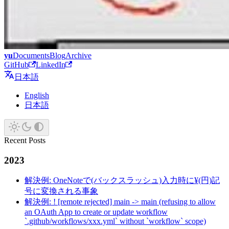
yu
Documents
Blog
Archive
GitHub
LinkedIn
日本語
English
日本語
Recent Posts
2023
解決例: OneNoteで(バックスラッシュ)入力時に¥(円)記
号に変換される事象
解決例: ! [remote rejected] main -> main (refusing to allow
an OAuth App to create or update workflow
`.github/workflows/xxx.yml` without `workflow` scope)