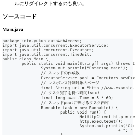
ルにリダイレクトするのも良い。
ソースコード
Main.java
package info.yukun.autoWebAccess;
import java.util.concurrent.ExecutorService;
import java.util.concurrent.Executors;
import java.util.concurrent.TimeUnit;
public class Main {
	public static void main(String[] args) throws 
		System.out.println("Entering main");
		// スレッドの作成数
		ExecutorService pool = Executors.newFi
		// レスポンス計測対象のページ
		final String url = "http://www.example
		// タスク完了を待つ時間(sec)
		final long awaitTime = 5 * 60;
		// スレッドpoolに投げるタスク内容
		Runnable task = new Runnable() {
			public void run() {
				NetHttpClient http = 
				http.executeGet();
				System.out.println("
						+ 
			}