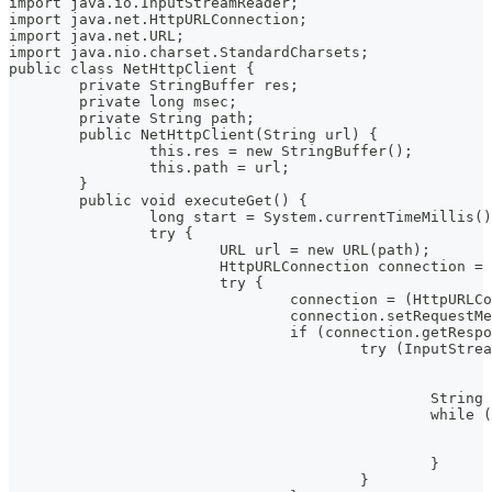
import java.io.InputStreamReader;
import java.net.HttpURLConnection;
import java.net.URL;
import java.nio.charset.StandardCharsets;
public class NetHttpClient {
	private StringBuffer res;
	private long msec;
	private String path;
	public NetHttpClient(String url) {
		this.res = new StringBuffer();
		this.path = url;
	}
	public void executeGet() {
		long start = System.currentTimeMillis(
		try {
			URL url = new URL(path);
			HttpURLConnection connection =
			try {
				connection = (HttpUR
				connection.setRequest
				if (connection.getRe
					try (InputS
						Stri
						w
						}
					}