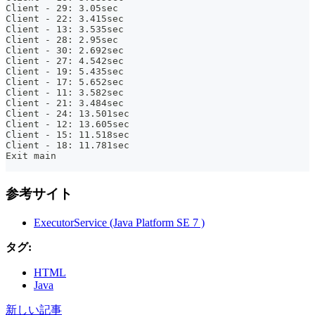
Client - 29: 3.05sec
Client - 22: 3.415sec
Client - 13: 3.535sec
Client - 28: 2.95sec
Client - 30: 2.692sec
Client - 27: 4.542sec
Client - 19: 5.435sec
Client - 17: 5.652sec
Client - 11: 3.582sec
Client - 21: 3.484sec
Client - 24: 13.501sec
Client - 12: 13.605sec
Client - 15: 11.518sec
Client - 18: 11.781sec
Exit main
参考サイト
ExecutorService (Java Platform SE 7 )
タグ:
HTML
Java
新しい記事