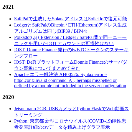
2021
SafePalで生成したSolanaアドレスはSollet.ioで復元可能
LedgerとSafePalのBitcoin / ETH(Ethereum)アドレス生成
アルゴリズムは同じ(BIP39 / BIP44)
Polkadot{.js} Extension / Ledger / SafePal間で同一ニーモ
ニックを用いたDOTアカウントの可搬性はない
IOST: Donnie Finance 発行のiwBTCトークンのステーキ
ングフロー
IOST: DeFiプラットフォームDonnie Financeのサーバダ
ウン事象についてまとめてみた
Apache エラー解決法 AH00526: Syntax error ~
httpd.conf:Invalid command 'Â ', perhaps misspelled or
defined by a module not included in the server configuration
2020
Jetson nano 2GB: USBカメラとPython FlaskでWeb動画ス
トリーミング
Python: 東京都 新型コロナウイルス(COVID-19)陽性患
者発表詳細のcsvデータを積み上げグラフ表示