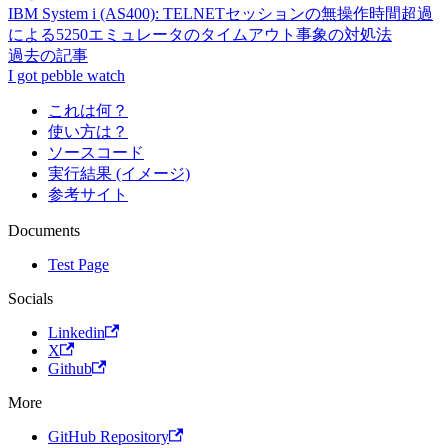
IBM System i (AS400): TELNETセッションの無操作時間超過
による5250エミュレータのタイムアウト事象の対処法
過去の記事
I got pebble watch
これは何？
使い方は？
ソースコード
実行結果 (イメージ)
参考サイト
Documents
Test Page
Socials
Linkedin
X
Github
More
GitHub Repository