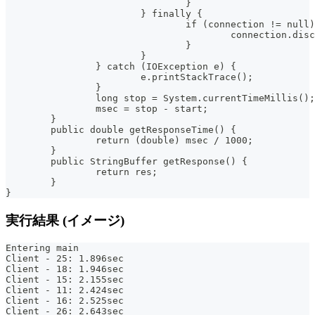
				}
			} finally {
				if (connection != null
					connection.di
				}
			}
		} catch (IOException e) {
			e.printStackTrace();
		}
		long stop = System.currentTimeMillis();
		msec = stop - start;
	}
	public double getResponseTime() {
		return (double) msec / 1000;
	}
	public StringBuffer getResponse() {
		return res;
	}
}
実行結果 (イメージ)
Entering main
Client - 25: 1.896sec
Client - 18: 1.946sec
Client - 15: 2.155sec
Client - 11: 2.424sec
Client - 16: 2.525sec
Client - 26: 2.643sec