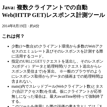
Java: 複数クライアントでの自動
Web(HTTP GET)レスポンス計測ツール
2014年8月19日
·
約4分
これは何？
少数(1〜数台)のクライアント環境から多数のWebアク
セスのエミュレート及びそのレスポンスを計測する際
に活用するコード。
指定のURLにGETリクエストを送出し、そのレスポン
ス(ボディ）データと処理時間(リクエスト送出からレ
スポンス受信まで)を算出。 ※一般のブラウザのよう
にレスポンス取得からデータの描画までの処理時間は
含まれない。
main()内でスレッドプール(Webクライアント数)とタス
ク(合計アクセス数)を生成。仮にクライアントが応答
無しになった場合は、最大awaitTime秒待って強制終了
する。
このツールを使用した際の評価の書き方としては「X