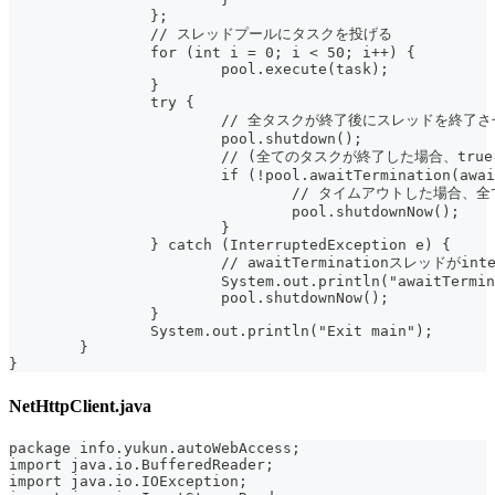
		};
		// スレッドプールにタスクを投げる
		for (int i = 0; i < 50; i++) {
			pool.execute(task);
		}
		try {
			// 全タスクが終了後にスレッドを終了
			pool.shutdown();
			// (全てのタスクが終了した場合、tr
			if (!pool.awaitTermination(aw
				// タイムアウトした場合
				pool.shutdownNow();
			}
		} catch (InterruptedException e) {
			// awaitTerminationスレッ
			System.out.println("awaitTerm
			pool.shutdownNow();
		}
		System.out.println("Exit main");
	}
}
NetHttpClient.java
package info.yukun.autoWebAccess;
import java.io.BufferedReader;
import java.io.IOException;