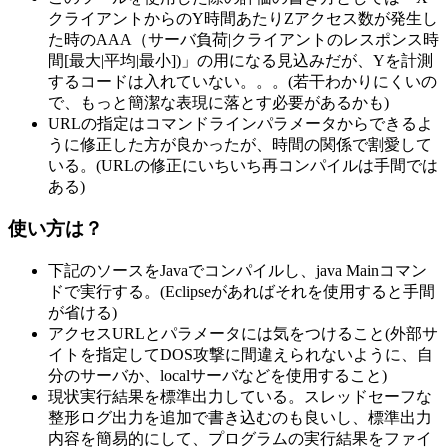
クライアントからのY時間あたりZアクセス数が発生し
た時のAAA（サーバ負荷|クライアントのレスポンス時
間[最大|平均|最小])」の用になる見込みだが、Yを計測
するコードは入れていない。。。(若干わかりにくいの
で、もっと簡潔な表現に落とす必要があるかも)
URLの指定はコマンドラインパラメータからできるよ
うに修正した方が良かったが、時間の関係で割愛して
いる。(URLの修正にいちいち再コンパイルは手間では
ある)
使い方は？
下記のソースをJavaでコンパイルし、java Mainコマン
ドで実行する。(Eclipseがあればそれを使用すると手間
が省ける)
アクセスURLとパラメータには気をつけること(外部サ
イトを指定してDOS攻撃に間違えられないように、自
分のサーバか、localサーバなどを使用すること)
現状実行結果を標準出力している。スレッドセーフな
整形ログ出力を追加で書き込むのも良いし、標準出力
内容を簡易的にして、プログラムの実行結果をファイ