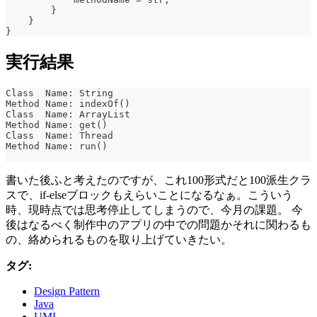
        }
    }
}
実行結果
Class  Name: String
Method Name: indexOf()
Class  Name: ArrayList
Method Name: get()
Class  Name: Thread
Method Name: run()
書いた後ふと考えたのですが、これ100形式だと100派生クラ
スで、if-elseブロックもえらいことになるなぁ。こういう
時、現時点では思考停止してしまうので、今月の課題。 今
後はなるべく制作中のアプリの中での問題かそれに関わるも
の、絡められるものを取り上げていきたい。
タグ:
Design Pattern
Java
UML