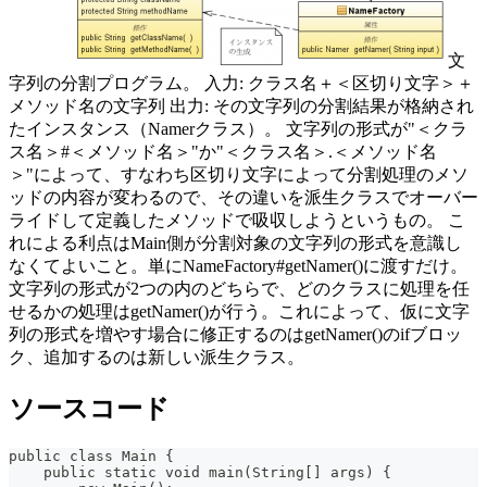
文
字列の分割プログラム。 入力: クラス名＋＜区切り文字＞＋
メソッド名の文字列 出力: その文字列の分割結果が格納され
たインスタンス（Namerクラス）。 文字列の形式が"＜クラ
ス名＞#＜メソッド名＞"か"＜クラス名＞.＜メソッド名
＞"によって、すなわち区切り文字によって分割処理のメソ
ッドの内容が変わるので、その違いを派生クラスでオーバー
ライドして定義したメソッドで吸収しようというもの。 こ
れによる利点はMain側が分割対象の文字列の形式を意識し
なくてよいこと。単にNameFactory#getNamer()に渡すだけ。
文字列の形式が2つの内のどちらで、どのクラスに処理を任
せるかの処理はgetNamer()が行う。これによって、仮に文字
列の形式を増やす場合に修正するのはgetNamer()のifブロッ
ク、追加するのは新しい派生クラス。
ソースコード
public class Main {
    public static void main(String[] args) {