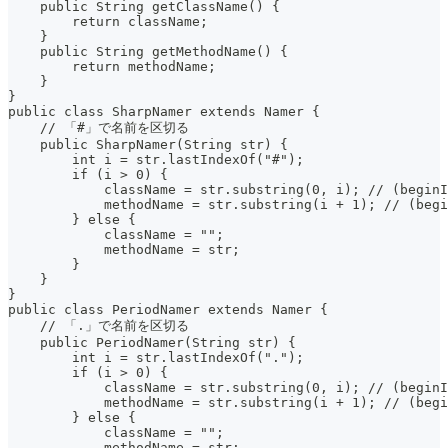
    public String getClassName() {
        return className;
    }
    public String getMethodName() {
        return methodName;
    }
}
public class SharpNamer extends Namer {
    // 「#」で名前を区切る
    public SharpNamer(String str) {
        int i = str.lastIndexOf("#");
        if (i > 0) {
            className = str.substring(0, i); // (beginI
            methodName = str.substring(i + 1); // (begi
        } else {
            className = "";
            methodName = str;
        }
    }
}
public class PeriodNamer extends Namer {
    // 「.」で名前を区切る
    public PeriodNamer(String str) {
        int i = str.lastIndexOf(".");
        if (i > 0) {
            className = str.substring(0, i); // (beginI
            methodName = str.substring(i + 1); // (begi
        } else {
            className = "";
            methodName = str;