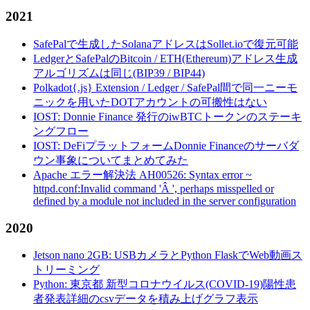
2021
SafePalで生成したSolanaアドレスはSollet.ioで復元可能
LedgerとSafePalのBitcoin / ETH(Ethereum)アドレス生成
アルゴリズムは同じ(BIP39 / BIP44)
Polkadot{.js} Extension / Ledger / SafePal間で同一ニーモ
ニックを用いたDOTアカウントの可搬性はない
IOST: Donnie Finance 発行のiwBTCトークンのステーキ
ングフロー
IOST: DeFiプラットフォームDonnie Financeのサーバダ
ウン事象についてまとめてみた
Apache エラー解決法 AH00526: Syntax error ~
httpd.conf:Invalid command 'Â ', perhaps misspelled or
defined by a module not included in the server configuration
2020
Jetson nano 2GB: USBカメラとPython FlaskでWeb動画ス
トリーミング
Python: 東京都 新型コロナウイルス(COVID-19)陽性患
者発表詳細のcsvデータを積み上げグラフ表示