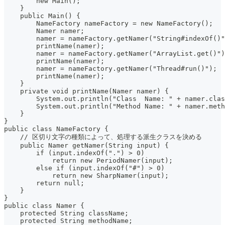
        new Main();
    }
    public Main() {
        NameFactory nameFactory = new NameFactory();
        Namer namer;
        namer = nameFactory.getNamer("String#indexOf()"
        printName(namer);
        namer = nameFactory.getNamer("ArrayList.get()")
        printName(namer);
        namer = nameFactory.getNamer("Thread#run()");
        printName(namer);
    }
    private void printName(Namer namer) {
        System.out.println("Class  Name: " + namer.clas
        System.out.println("Method Name: " + namer.meth
    }
}
public class NameFactory {
    // 区切り文字の種類によって、処理する派生クラスを決める
    public Namer getNamer(String input) {
        if (input.indexOf(".") > 0)
            return new PeriodNamer(input);
        else if (input.indexOf("#") > 0)
            return new SharpNamer(input);
        return null;
    }
}
public class Namer {
    protected String className;
    protected String methodName;