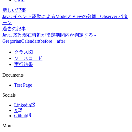
新しい記事
Java: イベント駆動によるModelとViewの分離 - Observer パタ
ーン
過去の記事
Java, JSP: 現在時刻が指定期間内か判定する -
GregorianCalendar#before、after
クラス図
ソースコード
実行結果
Documents
Test Page
Socials
Linkedin
X
Github
More