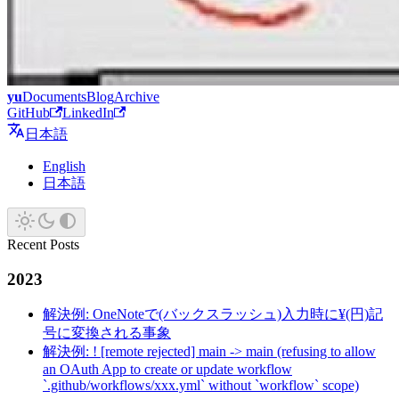
yu
Documents
Blog
Archive
GitHub
LinkedIn
日本語
English
日本語
Recent Posts
2023
解決例: OneNoteで(バックスラッシュ)入力時に¥(円)記
号に変換される事象
解決例: ! [remote rejected] main -> main (refusing to allow
an OAuth App to create or update workflow
`.github/workflows/xxx.yml` without `workflow` scope)