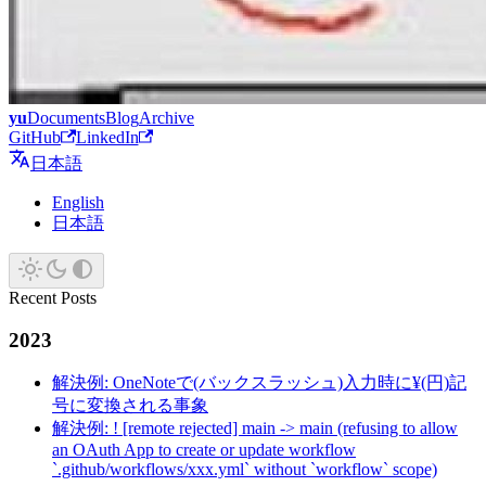
yu
Documents
Blog
Archive
GitHub
LinkedIn
日本語
English
日本語
Recent Posts
2023
解決例: OneNoteで(バックスラッシュ)入力時に¥(円)記
号に変換される事象
解決例: ! [remote rejected] main -> main (refusing to allow
an OAuth App to create or update workflow
`.github/workflows/xxx.yml` without `workflow` scope)