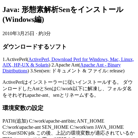
Java: 形態素解析Senをインストール
(Windows編)
2010年3月25日
·
約3分
ダウンロードするソフト
1.ActivePerl(
ActivePerl, Download Perl for Windows, Mac, Linux,
AIX, HP-UX & Solaris
) 2.Apache Ant(
Apache Ant - Binary
Distributions
) 3.Sen(sen: ドキュメント & ファイル: release)
ActivePerlはインストーラーに従いインストールする。 ダウ
ンロードしたAntとSenはC:\work以下に解凍し、フォルダ名
をそれぞれapache-ant、senとリネームする。
環境変数の設定
PATH(追加) C:\work\apache-ant\bin; ANT_HOME
C:\work\apache-ant SEN_HOME C:\work\sen JAVA_HOME
C:\Sun\SDK\jdk この後、上記の環境変数が適応されているか