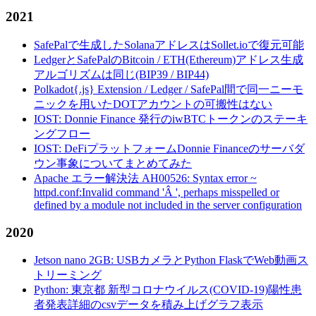
2021
SafePalで生成したSolanaアドレスはSollet.ioで復元可能
LedgerとSafePalのBitcoin / ETH(Ethereum)アドレス生成
アルゴリズムは同じ(BIP39 / BIP44)
Polkadot{.js} Extension / Ledger / SafePal間で同一ニーモ
ニックを用いたDOTアカウントの可搬性はない
IOST: Donnie Finance 発行のiwBTCトークンのステーキ
ングフロー
IOST: DeFiプラットフォームDonnie Financeのサーバダ
ウン事象についてまとめてみた
Apache エラー解決法 AH00526: Syntax error ~
httpd.conf:Invalid command 'Â ', perhaps misspelled or
defined by a module not included in the server configuration
2020
Jetson nano 2GB: USBカメラとPython FlaskでWeb動画ス
トリーミング
Python: 東京都 新型コロナウイルス(COVID-19)陽性患
者発表詳細のcsvデータを積み上げグラフ表示