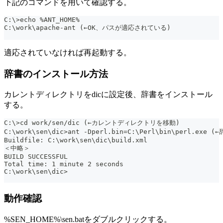
下記のコマンドを用いて確認する。
C:\>echo %ANT_HOME%
C:\work\apache-ant (←OK、パスが適応されている)
適応されていなければ再起動する。
辞書のインストール方法
カレントディレクトリをdicに設定後、辞書をインストール
する。
C:\>cd work/sen/dic (←カレントディレクトリを移動)
C:\work\sen\dic>ant -Dperl.bin=C:\Perl\bin\perl.ex
Buildfile: C:\work\sen\dic\build.xml
＜中略＞
BUILD SUCCESSFUL
Total time: 1 minute 2 seconds
C:\work\sen\dic>
動作確認
%SEN_HOME%\sen.batをダブルクリックする。