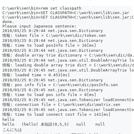
C:\work\sen\bin>rem set classpath
C:\work\sen\bin>SET CLASSPATH=C:\work\sen\lib\sen.jar
C:\work\sen\bin>SET CLASSPATH=C:\work\sen\lib\sen.jar;
done.
Please input Japanese sentence:
2010/03/25 0:29:44 net.java.sen.Dictionary 
情報: token file = C:\work\sen\dic/token.sen
2010/03/25 0:29:44 net.java.sen.Dictionary 
情報: time to load posInfo file = 16[ms]
2010/03/25 0:29:44 net.java.sen.Dictionary 
情報: double array trie dictionary = C:\work\sen\dic/da
2010/03/25 0:29:44 net.java.sen.util.DoubleArrayTrie lo
情報: loading double array trie dict = C:\work\sen\dic/
2010/03/25 0:29:45 net.java.sen.util.DoubleArrayTrie lo
情報: loaded time = 0.453[ms]
2010/03/25 0:29:45 net.java.sen.Dictionary 
情報: pos info file = C:\work\sen\dic/posInfo.sen
2010/03/25 0:29:45 net.java.sen.Dictionary 
情報: time to load pos info file = 0[ms]
2010/03/25 0:29:45 net.java.sen.Tokenizer loadConnectCo
情報: connection file = C:\work\sen\dic\matrix.sen
2010/03/25 0:29:45 net.java.sen.Tokenizer loadConnectCo
情報: time to load connect cost file = 141[ms]
hello
hello   (hello) 未知語(0,5,5)   null    null
こんにちは