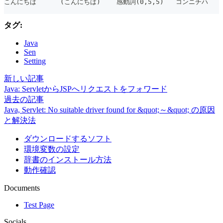
こんにちは      (こんにちは)    感動詞(0,5,5)   コンニチハ  
タグ:
Java
Sen
Setting
新しい記事
Java: ServletからJSPへリクエストをフォワード
過去の記事
Java, Servlet: No suitable driver found for &quot;～&quot; の原因
と解決法
ダウンロードするソフト
環境変数の設定
辞書のインストール方法
動作確認
Documents
Test Page
Socials