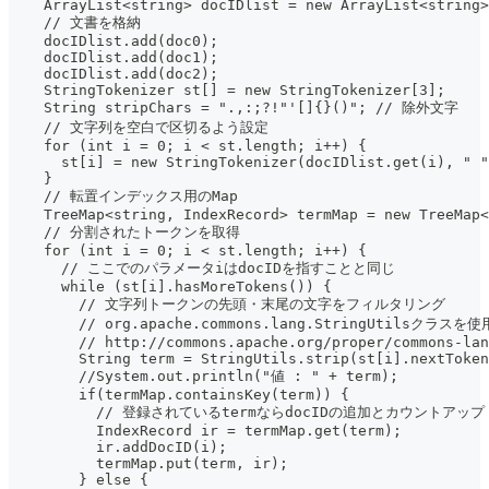
    ArrayList<string> docIDlist = new ArrayList<string>
    // 文書を格納
    docIDlist.add(doc0);
    docIDlist.add(doc1);
    docIDlist.add(doc2);
    StringTokenizer st[] = new StringTokenizer[3];
    String stripChars = ".,:;?!"'[]{}()"; // 除外文字
    // 文字列を空白で区切るよう設定
    for (int i = 0; i < st.length; i++) {
      st[i] = new StringTokenizer(docIDlist.get(i), " "
    }
    // 転置インデックス用のMap
    TreeMap<string, IndexRecord> termMap = new TreeMap<
    // 分割されたトークンを取得
    for (int i = 0; i < st.length; i++) {
      // ここでのパラメータiはdocIDを指すことと同じ
      while (st[i].hasMoreTokens()) {
        // 文字列トークンの先頭・末尾の文字をフィルタリング
        // org.apache.commons.lang.StringUtilsクラスを使
        // http://commons.apache.org/proper/commons-lan
        String term = StringUtils.strip(st[i].nextToken
        //System.out.println("値 : " + term);
        if(termMap.containsKey(term)) {
          // 登録されているtermならdocIDの追加とカウントアップ
          IndexRecord ir = termMap.get(term);
          ir.addDocID(i);
          termMap.put(term, ir);
        } else {