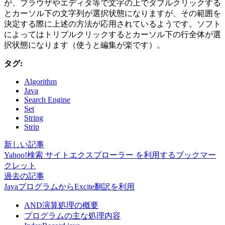
が、ブラウザやエディタ等で文字の上でダブルクリックする
とカーソル下の文字列が選択状態になりますが、その範囲を
決定する際に上述の方法が応用されているようです。ソフト
によってはトリプルクリックするとカーソル下の行全体が選
択状態になります（使うと編集が楽です）。
タグ:
Algorithm
Java
Search Engine
Set
String
Strip
新しい記事
Yahoo!検索 サイトエクスプローラー を利用するブックマー
クレット
過去の記事
JavaプログラムからExcite翻訳を利用
AND演算処理の概要
プログラムの主な処理内容