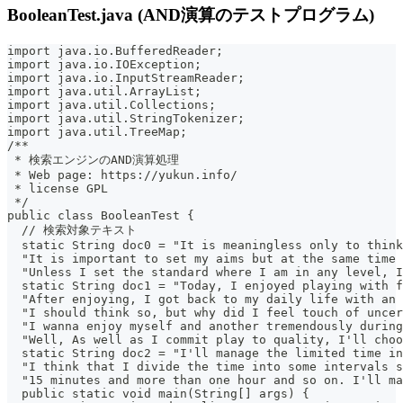
BooleanTest.java (AND演算のテストプログラム)
import java.io.BufferedReader;
import java.io.IOException;
import java.io.InputStreamReader;
import java.util.ArrayList;
import java.util.Collections;
import java.util.StringTokenizer;
import java.util.TreeMap;
/**
 * 検索エンジンのAND演算処理
 * Web page: https://yukun.info/
 * license GPL
 */
public class BooleanTest {
  // 検索対象テキスト
  static String doc0 = "It is meaningless only to think
  "It is important to set my aims but at the same time 
  "Unless I set the standard where I am in any level, I
  static String doc1 = "Today, I enjoyed playing with f
  "After enjoying, I got back to my daily life with an 
  "I should think so, but why did I feel touch of uncer
  "I wanna enjoy myself and another tremendously during
  "Well, As well as I commit play to quality, I'll choo
  static String doc2 = "I'll manage the limited time in
  "I think that I divide the time into some intervals 
  "15 minutes and more than one hour and so on. I'll m
  public static void main(String[] args) {