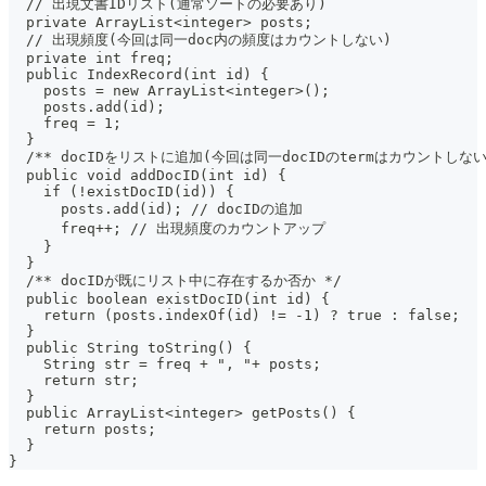
  // 出現文書IDリスト(通常ソートの必要あり)
  private ArrayList<integer> posts;
  // 出現頻度(今回は同一doc内の頻度はカウントしない)
  private int freq;
  public IndexRecord(int id) {
    posts = new ArrayList<integer>();
    posts.add(id);
    freq = 1;
  }
  /** docIDをリストに追加(今回は同一docIDのtermはカウントしない
  public void addDocID(int id) {
    if (!existDocID(id)) {
      posts.add(id); // docIDの追加
      freq++; // 出現頻度のカウントアップ
    }
  }
  /** docIDが既にリスト中に存在するか否か */
  public boolean existDocID(int id) {
    return (posts.indexOf(id) != -1) ? true : false;
  }
  public String toString() {
    String str = freq + ", "+ posts;
    return str;
  }
  public ArrayList<integer> getPosts() {
    return posts;
  }
}