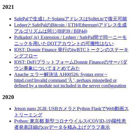
2021
SafePalで生成したSolanaアドレスはSollet.ioで復元可能
LedgerとSafePalのBitcoin / ETH(Ethereum)アドレス生成
アルゴリズムは同じ(BIP39 / BIP44)
Polkadot{.js} Extension / Ledger / SafePal間で同一ニーモ
ニックを用いたDOTアカウントの可搬性はない
IOST: Donnie Finance 発行のiwBTCトークンのステーキ
ングフロー
IOST: DeFiプラットフォームDonnie Financeのサーバダ
ウン事象についてまとめてみた
Apache エラー解決法 AH00526: Syntax error ~
httpd.conf:Invalid command 'Â ', perhaps misspelled or
defined by a module not included in the server configuration
2020
Jetson nano 2GB: USBカメラとPython FlaskでWeb動画ス
トリーミング
Python: 東京都 新型コロナウイルス(COVID-19)陽性患
者発表詳細のcsvデータを積み上げグラフ表示