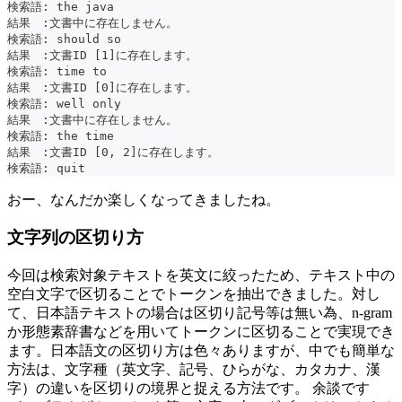
検索語: the java
結果　:文書中に存在しません。
検索語: should so
結果　:文書ID [1]に存在します。
検索語: time to
結果　:文書ID [0]に存在します。
検索語: well only
結果　:文書中に存在しません。
検索語: the time
結果　:文書ID [0, 2]に存在します。
検索語: quit
おー、なんだか楽しくなってきましたね。
文字列の区切り方
今回は検索対象テキストを英文に絞ったため、テキスト中の
空白文字で区切ることでトークンを抽出できました。対し
て、日本語テキストの場合は区切り記号等は無い為、n-gram
か形態素辞書などを用いてトークンに区切ることで実現でき
ます。日本語文の区切り方は色々ありますが、中でも簡単な
方法は、文字種（英文字、記号、ひらがな、カタカナ、漢
字）の違いを区切りの境界と捉える方法です。 余談です