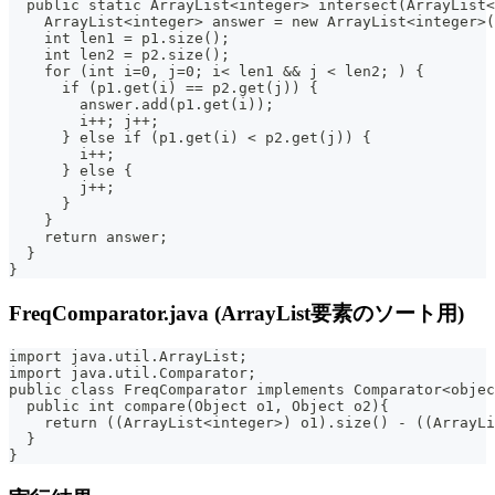
  public static ArrayList<integer> intersect(ArrayList<
    ArrayList<integer> answer = new ArrayList<integer>(
    int len1 = p1.size();
    int len2 = p2.size();
    for (int i=0, j=0; i< len1 && j < len2; ) {
      if (p1.get(i) == p2.get(j)) {
        answer.add(p1.get(i));
        i++; j++;
      } else if (p1.get(i) < p2.get(j)) {
        i++;
      } else {
        j++;
      }
    }
    return answer;
  }
}
FreqComparator.java (ArrayList要素のソート用)
import java.util.ArrayList;
import java.util.Comparator;
public class FreqComparator implements Comparator<objec
  public int compare(Object o1, Object o2){
    return ((ArrayList<integer>) o1).size() - ((ArrayLi
  }
}