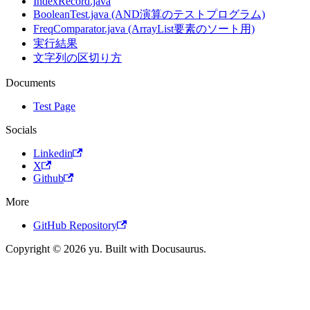
IndexRecord.java
BooleanTest.java (AND演算のテストプログラム)
FreqComparator.java (ArrayList要素のソート用)
実行結果
文字列の区切り方
Documents
Test Page
Socials
Linkedin
X
Github
More
GitHub Repository
Copyright © 2026 yu. Built with Docusaurus.