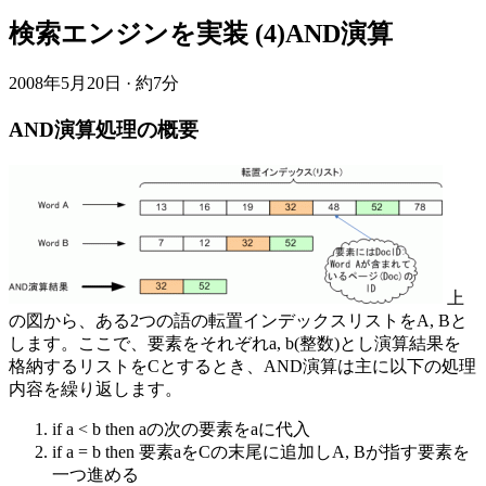
検索エンジンを実装 (4)AND演算
2008年5月20日
·
約7分
AND演算処理の概要
上
の図から、ある2つの語の転置インデックスリストをA, Bと
します。ここで、要素をそれぞれa, b(整数)とし演算結果を
格納するリストをCとするとき、AND演算は主に以下の処理
内容を繰り返します。
if a < b then aの次の要素をaに代入
if a = b then 要素aをCの末尾に追加しA, Bが指す要素を
一つ進める