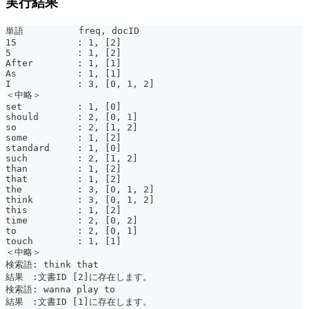
実行結果
単語          freq, docID
15           : 1, [2]
5            : 1, [2]
After        : 1, [1]
As           : 1, [1]
I            : 3, [0, 1, 2]
＜中略＞
set          : 1, [0]
should       : 2, [0, 1]
so           : 2, [1, 2]
some         : 1, [2]
standard     : 1, [0]
such         : 2, [1, 2]
than         : 1, [2]
that         : 1, [2]
the          : 3, [0, 1, 2]
think        : 3, [0, 1, 2]
this         : 1, [2]
time         : 2, [0, 2]
to           : 2, [0, 1]
touch        : 1, [1]
＜中略＞
検索語: think that
結果　:文書ID [2]に存在します。
検索語: wanna play to
結果　:文書ID [1]に存在します。