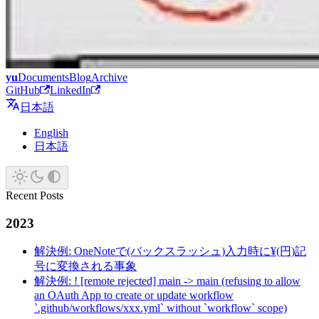
yu
Documents
Blog
Archive
GitHub
LinkedIn
日本語
English
日本語
Recent Posts
2023
解決例: OneNoteで(バックスラッシュ)入力時に¥(円)記
号に変換される事象
解決例: ! [remote rejected] main -> main (refusing to allow
an OAuth App to create or update workflow
`.github/workflows/xxx.yml` without `workflow` scope)