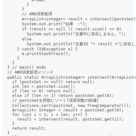
          }
        }
        // AND演算処理
        ArrayList<integer> result = intersect(postsSet)
        System.out.print("結果　:");
        if (result == null || result.size() == 0)
          System.out.println("文書中に存在しません。");
        else
          System.out.println("文書ID "+ result +"に存在
      } catch (IOException e) {
        e.printStackTrace();
      }
    }
  } // main() ends
  // AND演算処理メソッド
  public static ArrayList<integer> intersect(ArrayList<
    if (postsSet == null) return null;
    int len = postsSet.size();
    if (len == 0) return null;
    else if (len == 1) return postsSet.get(0);
    // postsSetを昇順にソート(演算回数の削減)
    Collections.sort(postsSet, new FreqComparator());
    ArrayList< Integer > result = postsSet.get(0);
    for (int i = 1; i < len; i++) {
      result = intersect(result, postsSet.get(i));
    }
    return result;
  }