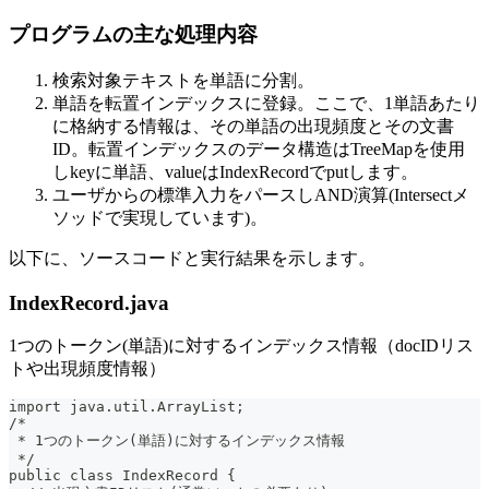
プログラムの主な処理内容
検索対象テキストを単語に分割。
単語を転置インデックスに登録。ここで、1単語あたり
に格納する情報は、その単語の出現頻度とその文書
ID。転置インデックスのデータ構造はTreeMapを使用
しkeyに単語、valueはIndexRecordでputします。
ユーザからの標準入力をパースしAND演算(Intersectメ
ソッドで実現しています)。
以下に、ソースコードと実行結果を示します。
IndexRecord.java
1つのトークン(単語)に対するインデックス情報（docIDリス
トや出現頻度情報）
import java.util.ArrayList;
/*
 * 1つのトークン(単語)に対するインデックス情報
 */
public class IndexRecord {