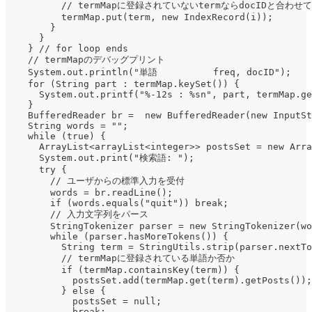
          // termMapに登録されていないtermならdocIDと合わせ
          termMap.put(term, new IndexRecord(i));
        }
      }
    } // for loop ends
    // termMapのデバッグプリント
    System.out.println("単語          freq, docID");
    for (String part : termMap.keySet()) {
      System.out.printf("%-12s : %sn", part, termMap.ge
    }
    BufferedReader br =  new BufferedReader(new InputSt
    String words = "";
    while (true) {
      ArrayList<arrayList<integer>> postsSet = new Arra
      System.out.print("検索語: ");
      try {
        // ユーザからの標準入力を受付
        words = br.readLine();
        if (words.equals("quit")) break;
        // 入力文字列をパース
        StringTokenizer parser = new StringTokenizer(wo
        while (parser.hasMoreTokens()) {
          String term = StringUtils.strip(parser.nextTo
          // termMapに登録されている単語か否か
          if (termMap.containsKey(term)) {
            postsSet.add(termMap.get(term).getPosts());
          } else {
            postsSet = null;
            break;