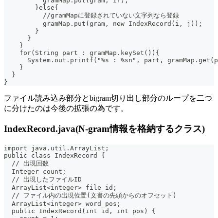
          gramMap.put(gram, ir);
        }else{
          //gramMapに登録されていない文字列なら登録
          gramMap.put(gram, new IndexRecord(i, j));
        }
      }
    }
    for(String part : gramMap.keySet()){
      System.out.printf("%s : %sn", part, gramMap.get(p
    }
  }
}
ファイル読み込み部分とbigram切り出し部分のループを二つ
に分けたのは今後の拡張の為です。
IndexRecord.java(N-gram情報を格納するクラス)
import java.util.ArrayList;
public class IndexRecord {
  // 出現回数
  Integer count;
  // 出現したファイルID
  ArrayList<integer> file_id;
  // ファイル内の出現位置(文書の先頭からのオフセット)
  ArrayList<integer> word_pos;
  public IndexRecord(int id, int pos) {