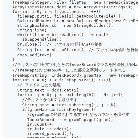
    TreeMap<integer, File> fileMap = new TreeMap<intege
    ArrayList<string> docs = new ArrayList<string>();
    for(int i=0; i < files.length; i++){
      fileMap.put(i, files[i].getAbsoluteFile());
      BufferedReader br = new BufferedReader(new FileRe
      StringBuilder sb = new StringBuilder();
      String line;
      while((line = br.readLine()) != null)
        sb.append(line);
      br.close(); // ファイル内容(RAW)を格納
      String text = sb.toString(); // ファイルの内容 改行
      docs.add(text);
    }
    //テキストの部分文字列とそのIndexRecordクラスを関連付けるMa
    //TreeMapなのでMapのキーにした部分文字列でソートされる
    TreeMap<string, IndexRecord> gramMap = new TreeMap<
    for(int i = 0; i < fileMap.size(); i++){
      // ファイルごとの処理
      String text = docs.get(i);
      for(int j = 0; j < text.length() - N; j++){
        //テキストからN文字取り出す
        String gram = text.substring(j, j + N);
        if(gramMap.containsKey(gram)){
          //gramMapに登録されてる文字列ならカウントを増やす
          IndexRecord ir = gramMap.get(gram);
          ir.count++;
          ir.file_id.add(i);
          ir.word_pos.add(j);