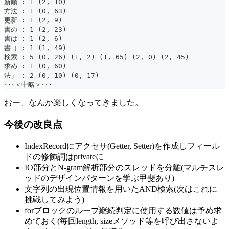
新順 : 1 (2, 10)
方法 : 1 (0, 63)
更新 : 1 (2, 9)
書の : 1 (2, 23)
書は : 1 (2, 6)
書（ : 1 (1, 49)
検索 : 5 (0, 26) (1, 2) (1, 65) (2, 0) (2, 45)
求め : 1 (0, 60)
法」 : 2 (0, 10) (0, 17)
･･･＜中略＞･･･
おー、なんか楽しくなってきました。
今後の改良点
IndexRecordにアクセサ(Getter, Setter)を作成しフィール
ドの修飾詞はprivateに
IO部分とN-gram解析部分のスレッドを分離(マルチスレ
ッドのデザインパターンを学ぶ甲斐あり)
文字列の出現位置情報を用いたAND検索(次はこれに
挑戦してみよう)
forブロックのループ継続判定に使用する数値は予め求
めておく(毎回length, sizeメソッド等を呼び出さないよ