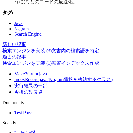
うに)などのコードの最適化。
タグ:
Java
N-gram
Search Engine
新しい記事
検索エンジンを実装 (3)文書内の検索語を特定
過去の記事
検索エンジンを実装 (1)転置インデックス作成
Make2Gram.java
IndexRecord.java(N-gram情報を格納するクラス)
実行結果の一部
今後の改良点
Documents
Test Page
Socials
Linkedin