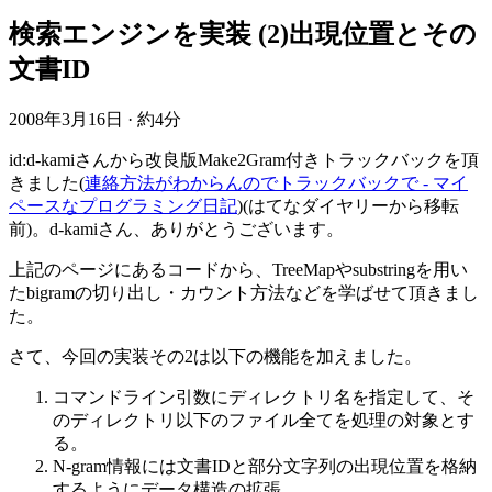
検索エンジンを実装 (2)出現位置とその
文書ID
2008年3月16日
·
約4分
id:d-kamiさんから改良版Make2Gram付きトラックバックを頂
きました(
連絡方法がわからんのでトラックバックで - マイ
ペースなプログラミング日記
)(はてなダイヤリーから移転
前)。d-kamiさん、ありがとうございます。
上記のページにあるコードから、TreeMapやsubstringを用い
たbigramの切り出し・カウント方法などを学ばせて頂きまし
た。
さて、今回の実装その2は以下の機能を加えました。
コマンドライン引数にディレクトリ名を指定して、そ
のディレクトリ以下のファイル全てを処理の対象とす
る。
N-gram情報には文書IDと部分文字列の出現位置を格納
するようにデータ構造の拡張。