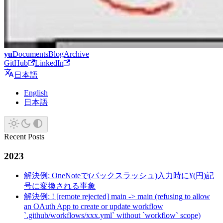
yu
Documents
Blog
Archive
GitHub
LinkedIn
日本語
English
日本語
Recent Posts
2023
解決例: OneNoteで(バックスラッシュ)入力時に¥(円)記
号に変換される事象
解決例: ! [remote rejected] main -> main (refusing to allow
an OAuth App to create or update workflow
`.github/workflows/xxx.yml` without `workflow` scope)