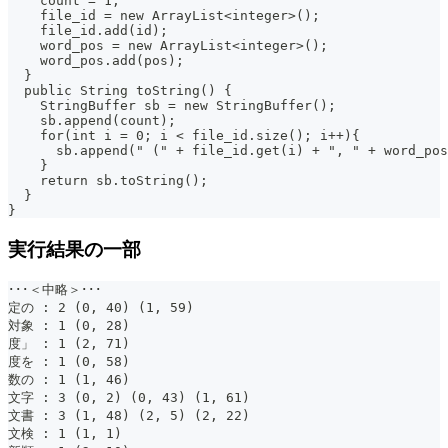
    count = 1;
    file_id = new ArrayList<integer>();
    file_id.add(id);
    word_pos = new ArrayList<integer>();
    word_pos.add(pos);
  }
  public String toString() {
    StringBuffer sb = new StringBuffer();
    sb.append(count);
    for(int i = 0; i < file_id.size(); i++){
      sb.append(" (" + file_id.get(i) + ", " + word_pos
    }
    return sb.toString();
  }
}
実行結果の一部
･･･＜中略＞･･･
定の : 2 (0, 40) (1, 59)
対象 : 1 (0, 28)
度」 : 1 (2, 71)
度を : 1 (0, 58)
数の : 1 (1, 46)
文字 : 3 (0, 2) (0, 43) (1, 61)
文書 : 3 (1, 48) (2, 5) (2, 22)
文検 : 1 (1, 1)