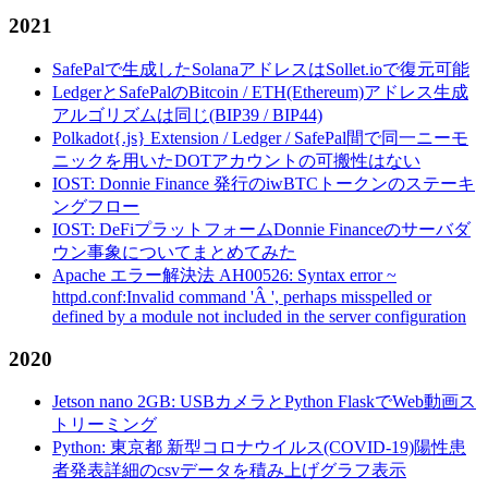
2021
SafePalで生成したSolanaアドレスはSollet.ioで復元可能
LedgerとSafePalのBitcoin / ETH(Ethereum)アドレス生成
アルゴリズムは同じ(BIP39 / BIP44)
Polkadot{.js} Extension / Ledger / SafePal間で同一ニーモ
ニックを用いたDOTアカウントの可搬性はない
IOST: Donnie Finance 発行のiwBTCトークンのステーキ
ングフロー
IOST: DeFiプラットフォームDonnie Financeのサーバダ
ウン事象についてまとめてみた
Apache エラー解決法 AH00526: Syntax error ~
httpd.conf:Invalid command 'Â ', perhaps misspelled or
defined by a module not included in the server configuration
2020
Jetson nano 2GB: USBカメラとPython FlaskでWeb動画ス
トリーミング
Python: 東京都 新型コロナウイルス(COVID-19)陽性患
者発表詳細のcsvデータを積み上げグラフ表示