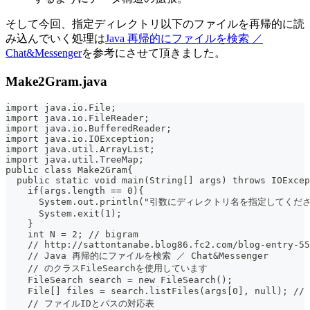
そして今回、指定ディレクトリ以下のファイルを再帰的に読
み込んでいく処理は
Java 再帰的にファイルを検索 ／
Chat&Messenger
を参考にさせて頂きました。
Make2Gram.java
import java.io.File;
import java.io.FileReader;
import java.io.BufferedReader;
import java.io.IOException;
import java.util.ArrayList;
import java.util.TreeMap;
public class Make2Gram{
  public static void main(String[] args) throws IOExcep
    if(args.length == 0){
      System.out.println("引数にディレクトリ名を指定してくださ
      System.exit(1);
    }
    int N = 2; // bigram
    // http://sattontanabe.blog86.fc2.com/blog-entry-55
    // Java 再帰的にファイルを検索 ／ Chat&Messenger
    // のクラスFileSearchを使用しています
    FileSearch search = new FileSearch();
    File[] files = search.listFiles(args[0], null)
    // ファイルIDとパスの対応表