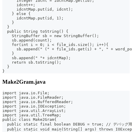
      Integer idcnt = idcntMap.get(id);
      idcnt++;
      idcntMap.put(id, idcnt);
    } else {
      idcntMap.put(id, 1);
    }
  }
  public String toString() {
    StringBuffer sb = new StringBuffer();
    sb.append(count);
    for(int i = 0; i < file_ids.size(); i++){
      sb.append(" (" + file_ids.get(i) + ", " + word_po
    }
    sb.append(" "+ idcntMap);
    return sb.toString();
  }
}
Make2Gram.java
import java.io.File;
import java.io.FileReader;
import java.io.BufferedReader;
import java.io.IOException;
import java.util.ArrayList;
import java.util.TreeMap;
public class Make2Gram{
  public static final boolean DEBUG = true; // デバッ
  public static void main(String[] args) throws IOExcep