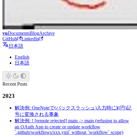
yu
Documents
Blog
Archive
GitHub
LinkedIn
日本語
English
日本語
Recent Posts
2023
解決例: OneNoteで(バックスラッシュ)入力時に¥(円)記
号に変換される事象
解決例: ! [remote rejected] main -> main (refusing to allow
an OAuth App to create or update workflow
`.github/workflows/xxx.yml` without `workflow` scope)