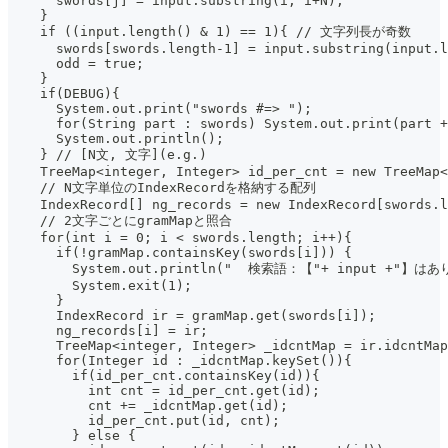
      swords[j] = input.substring(i, i+N);
    }
    if ((input.length() & 1) == 1){ // 文字列長が奇数
      swords[swords.length-1] = input.substring(input.l
      odd = true;
    }
    if(DEBUG){
      System.out.print("swords #=> ");
      for(String part : swords) System.out.print(part +
      System.out.println();
    } // [N文, 文字](e.g.)
    TreeMap<integer, Integer> id_per_cnt = new TreeMap
    // N文字単位のIndexRecordを格納する配列
    IndexRecord[] ng_records = new IndexRecord[swords.l
    // 2文字ごとにgramMapと照合
    for(int i = 0; i < swords.length; i++){
      if(!gramMap.containsKey(swords[i])) {
        System.out.println("  検索語：【"+ input +"】は
        System.exit(1);
      }
      IndexRecord ir = gramMap.get(swords[i]);
      ng_records[i] = ir;
      TreeMap<integer, Integer> _idcntMap = ir.idcntMap
      for(Integer id : _idcntMap.keySet()){
        if(id_per_cnt.containsKey(id)){
          int cnt = id_per_cnt.get(id);
          cnt += _idcntMap.get(id);
          id_per_cnt.put(id, cnt);
        } else {