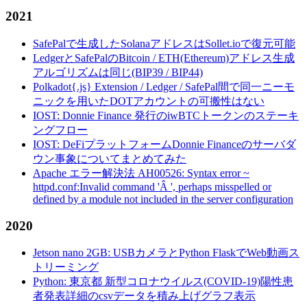
2021
SafePalで生成したSolanaアドレスはSollet.ioで復元可能
LedgerとSafePalのBitcoin / ETH(Ethereum)アドレス生成
アルゴリズムは同じ(BIP39 / BIP44)
Polkadot{.js} Extension / Ledger / SafePal間で同一ニーモ
ニックを用いたDOTアカウントの可搬性はない
IOST: Donnie Finance 発行のiwBTCトークンのステーキ
ングフロー
IOST: DeFiプラットフォームDonnie Financeのサーバダ
ウン事象についてまとめてみた
Apache エラー解決法 AH00526: Syntax error ~
httpd.conf:Invalid command 'Â ', perhaps misspelled or
defined by a module not included in the server configuration
2020
Jetson nano 2GB: USBカメラとPython FlaskでWeb動画ス
トリーミング
Python: 東京都 新型コロナウイルス(COVID-19)陽性患
者発表詳細のcsvデータを積み上げグラフ表示