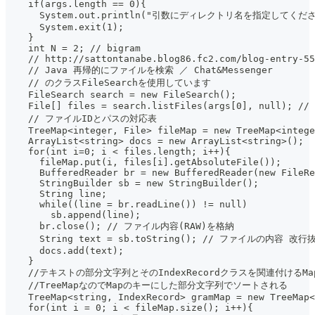
    if(args.length == 0){
      System.out.println("引数にディレクトリ名を指定してくださ
      System.exit(1);
    }
    int N = 2; // bigram
    // http://sattontanabe.blog86.fc2.com/blog-entry-55
    // Java 再帰的にファイルを検索 ／ Chat&Messenger
    // のクラスFileSearchを使用しています
    FileSearch search = new FileSearch();
    File[] files = search.listFiles(args[0], null)
    // ファイルIDとパスの対応表
    TreeMap<integer, File> fileMap = new TreeMap<intege
    ArrayList<string> docs = new ArrayList<string>();
    for(int i=0; i < files.length; i++){
      fileMap.put(i, files[i].getAbsoluteFile());
      BufferedReader br = new BufferedReader(new FileRe
      StringBuilder sb = new StringBuilder();
      String line;
      while((line = br.readLine()) != null)
        sb.append(line);
      br.close(); // ファイル内容(RAW)を格納
      String text = sb.toString(); // ファイルの内容 改行
      docs.add(text);
    }
    //テキストの部分文字列とそのIndexRecordクラスを関連付けるMa
    //TreeMapなのでMapのキーにした部分文字列でソートされる
    TreeMap<string, IndexRecord> gramMap = new TreeMap<
    for(int i = 0; i < fileMap.size(); i++){