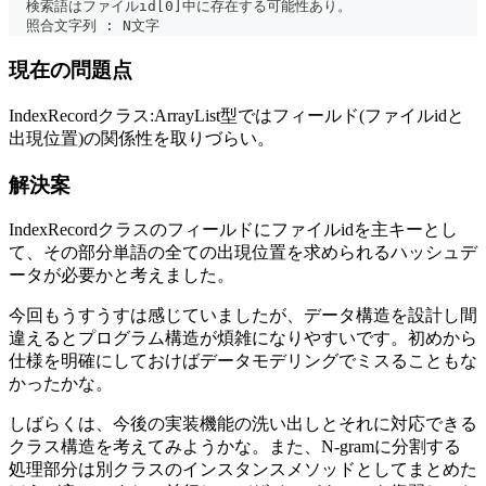
  検索語はファイルid[0]中に存在する可能性あり。
  照合文字列 : N文字
現在の問題点
IndexRecordクラス:ArrayList型ではフィールド(ファイルidと
出現位置)の関係性を取りづらい。
解決案
IndexRecordクラスのフィールドにファイルidを主キーとし
て、その部分単語の全ての出現位置を求められるハッシュデ
ータが必要かと考えました。
今回もうすうすは感じていましたが、データ構造を設計し間
違えるとプログラム構造が煩雑になりやすいです。初めから
仕様を明確にしておけばデータモデリングでミスることもな
かったかな。
しばらくは、今後の実装機能の洗い出しとそれに対応できる
クラス構造を考えてみようかな。また、N-gramに分割する
処理部分は別クラスのインスタンスメソッドとしてまとめた