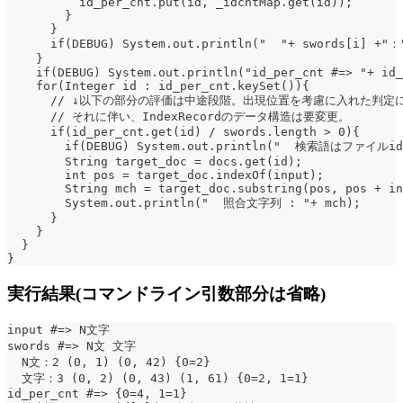
          id_per_cnt.put(id, _idcntMap.get(id));
        }
      }
      if(DEBUG) System.out.println("  "+ swords[i] +"：
    }
    if(DEBUG) System.out.println("id_per_cnt #=> "+ id_
    for(Integer id : id_per_cnt.keySet()){
      // ↓以下の部分の評価は中途段階。出現位置を考慮に入れた判定
      // それに伴い、IndexRecordのデータ構造は要変更。
      if(id_per_cnt.get(id) / swords.length > 0){
        if(DEBUG) System.out.println("  検索語はファイ
        String target_doc = docs.get(id);
        int pos = target_doc.indexOf(input);
        String mch = target_doc.substring(pos, pos + in
        System.out.println("  照合文字列 : "+ mch);
      }
    }
  }
}
実行結果(コマンドライン引数部分は省略)
input #=> N文字
swords #=> N文 文字
  N文：2 (0, 1) (0, 42) {0=2}
  文字：3 (0, 2) (0, 43) (1, 61) {0=2, 1=1}
id_per_cnt #=> {0=4, 1=1}