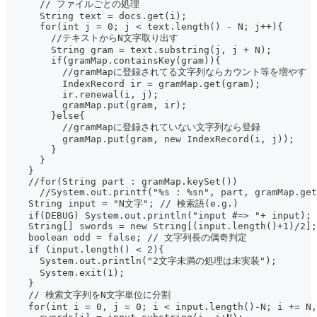
      // ファイルごとの処理
      String text = docs.get(i);
      for(int j = 0; j < text.length() - N; j++){
        //テキストからN文字取り出す
        String gram = text.substring(j, j + N);
        if(gramMap.containsKey(gram)){
          //gramMapに登録されてる文字列ならカウント等を増やす
          IndexRecord ir = gramMap.get(gram);
          ir.renewal(i, j);
          gramMap.put(gram, ir);
        }else{
          //gramMapに登録されていない文字列なら登録
          gramMap.put(gram, new IndexRecord(i, j));
        }
      }
    }
    //for(String part : gramMap.keySet())
      //System.out.printf("%s : %sn", part, gramMap.get
    String input = "N文字"; // 検索語(e.g.)
    if(DEBUG) System.out.println("input #=> "+ input);
    String[] swords = new String[(input.length()+1)/2];
    boolean odd = false; // 文字列長の偶奇判定
    if (input.length() < 2){
      System.out.println("2文字未満の処理は未実装");
      System.exit(1);
    }
    // 検索文字列をN文字単位に分割
    for(int i = 0, j = 0; i < input.length()-N; i += N,