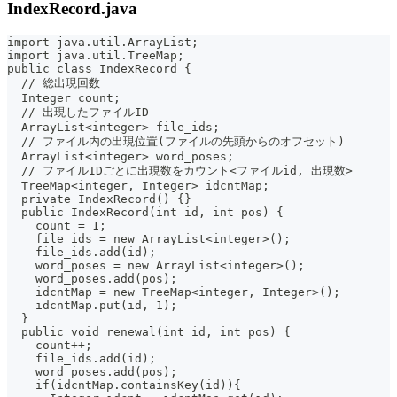
IndexRecord.java
import java.util.ArrayList;
import java.util.TreeMap;
public class IndexRecord {
  // 総出現回数
  Integer count;
  // 出現したファイルID
  ArrayList<integer> file_ids;
  // ファイル内の出現位置(ファイルの先頭からのオフセット)
  ArrayList<integer> word_poses;
  // ファイルIDごとに出現数をカウント<ファイルid, 出現数>
  TreeMap<integer, Integer> idcntMap;
  private IndexRecord() {}
  public IndexRecord(int id, int pos) {
    count = 1;
    file_ids = new ArrayList<integer>();
    file_ids.add(id);
    word_poses = new ArrayList<integer>();
    word_poses.add(pos);
    idcntMap = new TreeMap<integer, Integer>();
    idcntMap.put(id, 1);
  }
  public void renewal(int id, int pos) {
    count++;
    file_ids.add(id);
    word_poses.add(pos);
    if(idcntMap.containsKey(id)){