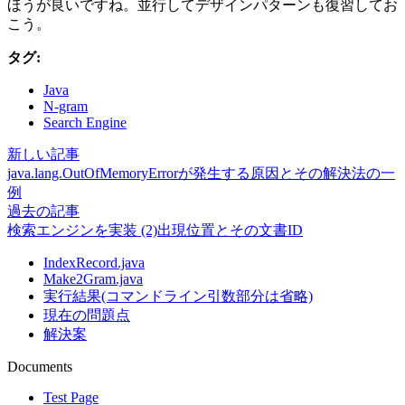
ほうが良いですね。並行してデザインパターンも復習してお
こう。
タグ:
Java
N-gram
Search Engine
新しい記事
java.lang.OutOfMemoryErrorが発生する原因とその解決法の一
例
過去の記事
検索エンジンを実装 (2)出現位置とその文書ID
IndexRecord.java
Make2Gram.java
実行結果(コマンドライン引数部分は省略)
現在の問題点
解決案
Documents
Test Page