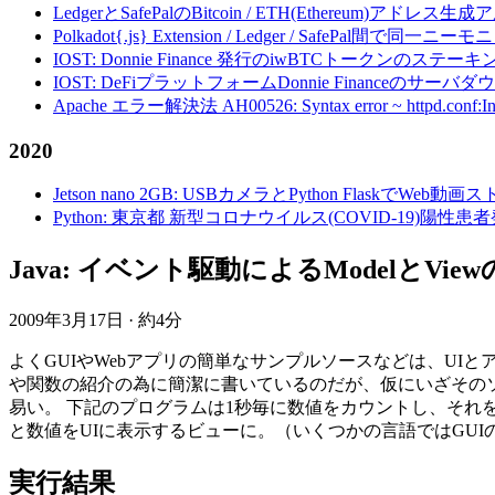
LedgerとSafePalのBitcoin / ETH(Ethereum)アドレス生
Polkadot{.js} Extension / Ledger / Safe
IOST: Donnie Finance 発行のiwBTCトークンのステ
IOST: DeFiプラットフォームDonnie Financeの
Apache エラー解決法 AH00526: Syntax error ~ httpd.conf:Invalid c
2020
Jetson nano 2GB: USBカメラとPython FlaskでWeb
Python: 東京都 新型コロナウイルス(COVID-19)
Java: イベント駆動によるModelとViewの
2009年3月17日
·
約4分
よくGUIやWebアプリの簡単なサンプルソースなどは、U
や関数の紹介の為に簡潔に書いているのだが、仮にいざその
易い。 下記のプログラムは1秒毎に数値をカウントし、それ
と数値をUIに表示するビューに。（いくつかの言語ではGUI
実行結果