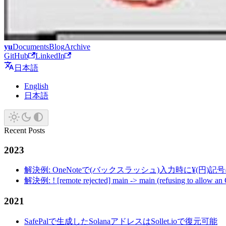
yu
Documents
Blog
Archive
GitHub
LinkedIn
日本語
English
日本語
Recent Posts
2023
解決例: OneNoteで(バックスラッシュ)入力時に¥(円)
解決例: ! [remote rejected] main -> main (refusing to allow an
2021
SafePalで生成したSolanaアドレスはSollet.ioで復元可能