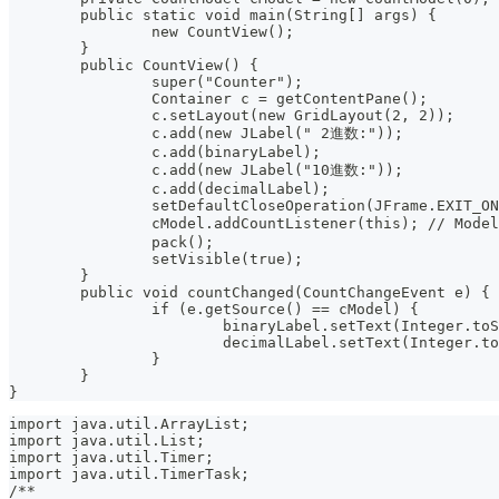
	public static void main(String[] args) {
		new CountView();
	}
	public CountView() {
		super("Counter");
		Container c = getContentPane();
		c.setLayout(new GridLayout(2, 2));
		c.add(new JLabel(" 2進数:"));
		c.add(binaryLabel);
		c.add(new JLabel("10進数:"));
		c.add(decimalLabel);
		setDefaultCloseOperation(JFrame.EXIT_O
		cModel.addCountListener(this); // Mo
		pack();
		setVisible(true);
	}
	public void countChanged(CountChangeEvent e) {
		if (e.getSource() == cModel) {
			binaryLabel.setText(Integer.t
			decimalLabel.setText(Integer.
		}
	}
}
import java.util.ArrayList;
import java.util.List;
import java.util.Timer;
import java.util.TimerTask;
/**