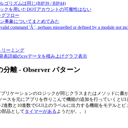
成アルゴリズムは同じ(BIP39 / BIP44)
Pal間で同一ニーモニックを用いたDOTアカウントの可搬性はない
ーキングフロー
サーバダウン事象についてまとめてみた
ommand 'Â ', perhaps misspelled or defined by a module not includ
動画ストリーミング
陽性患者発表詳細のcsvデータを積み上げグラフ表示
分離 - Observer パターン
Iとアプリケーションのロジックが同じクラスまたはメソッドに
ソースを元にアプリを作りこんで機能の追加を行っていくとUI
を2進数と10進数でGUI上のラベルに出力する機能をモデルと
の部品として
タイマーがある
ようだが。。）