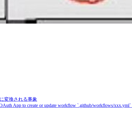
記号に変換される事象
 OAuth App to create or update workflow `.github/workflows/xxx.yml`