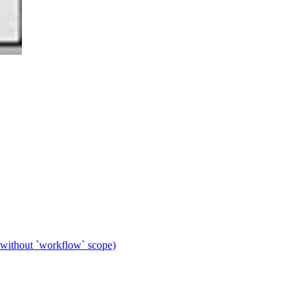
 without `workflow` scope)