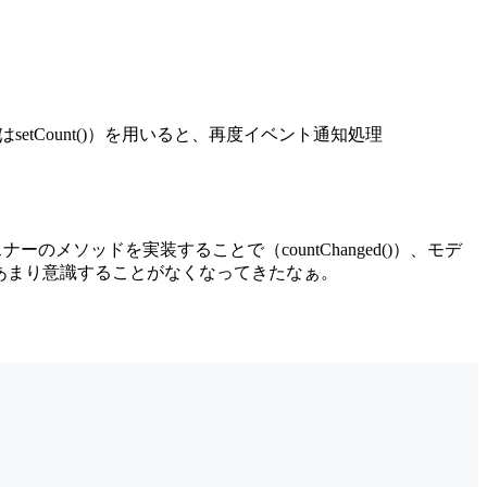
etCount()）を用いると、再度イベント通知処理
ーのメソッドを実装することで（countChanged()）、モデ
るのであまり意識することがなくなってきたなぁ。