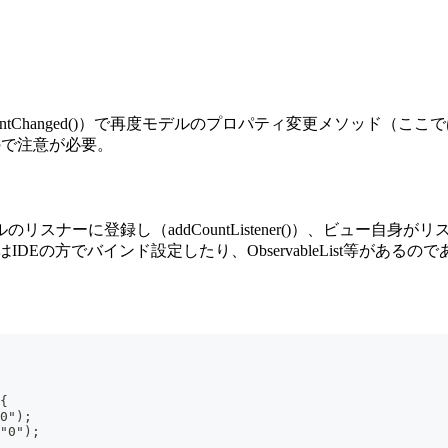
hanged()）で再度モデルのプロパティ変更メソッド（ここではs
なるので注意が必要。
に登録し（addCountListener()）、ビュー自身がリスナ
Eの方でバインド設定したり、ObservableList等があ
{
"0");
("0");