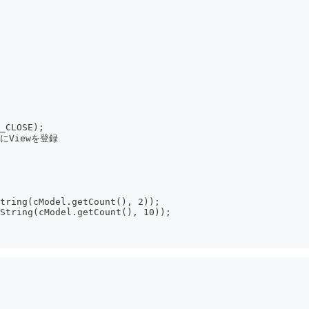
N_CLOSE);
delにViewを登録
oString(cModel.getCount(), 2));
toString(cModel.getCount(), 10));