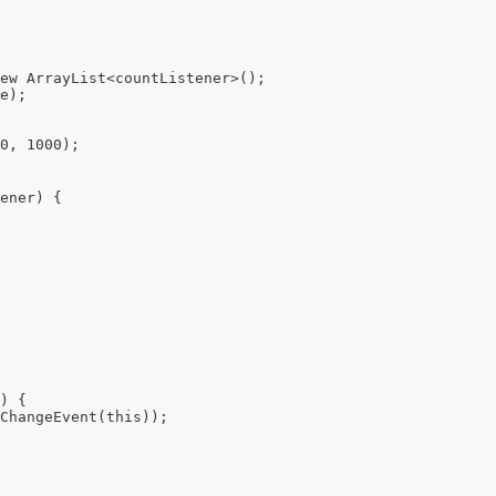
new ArrayList<countListener>();
se);
 0, 1000);
tener) {
s) {
ntChangeEvent(this));