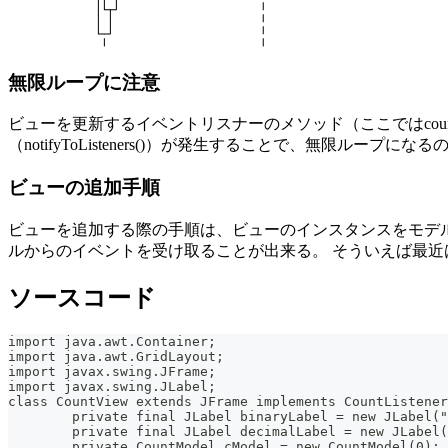
無限ループに注意
ビューを更新するイベントリスナーのメソッド（ここではcountC
（notifyToListeners()）が発生することで、無限ループに
ビューの追加手順
ビューを追加する際の手順は、ビューのインスタンスをモデルのリスナー
ルからのイベントを受け取ることが出来る。 そういえば最近はID
ソースコード
import java.awt.Container;
import java.awt.GridLayout;
import javax.swing.JFrame;
import javax.swing.JLabel;
class CountView extends JFrame implements CountListener
	private final JLabel binaryLabel = new JLabel(
	private final JLabel decimalLabel = new JLabel
	private CountModel cModel = new CountModel(0);