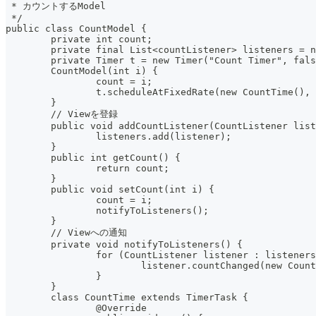
 * カウントするModel
 */
public class CountModel {
	private int count;
	private final List<countListener> listeners = 
	private Timer t = new Timer("Count Timer", fal
	CountModel(int i) {
		count = i;
		t.scheduleAtFixedRate(new CountTime(),
	}
	// Viewを登録
	public void addCountListener(CountListener lis
		listeners.add(listener);
	}
	public int getCount() {
		return count;
	}
	public void setCount(int i) {
		count = i;
		notifyToListeners();
	}
	// Viewへの通知
	private void notifyToListeners() {
		for (CountListener listener : listener
			listener.countChanged(new Cou
		}
	}
	class CountTime extends TimerTask {
		@Override