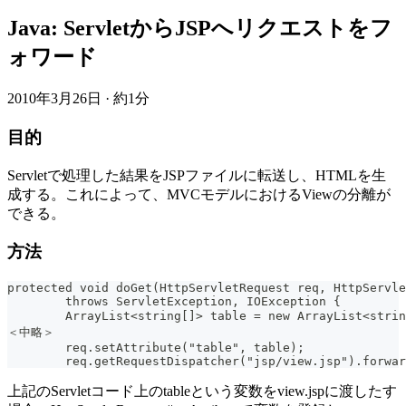
Java: ServletからJSPへリクエストをフ
ォワード
2010年3月26日
·
約1分
目的
Servletで処理した結果をJSPファイルに転送し、HTMLを生
成する。これによって、MVCモデルにおけるViewの分離が
できる。
方法
protected void doGet(HttpServletRequest req, HttpServle
	throws ServletException, IOException {
	ArrayList<string[]> table = new ArrayList<st
＜中略＞
	req.setAttribute("table", table);
	req.getRequestDispatcher("jsp/view.jsp").forwa
上記のServletコード上のtableという変数をview.jspに渡したす