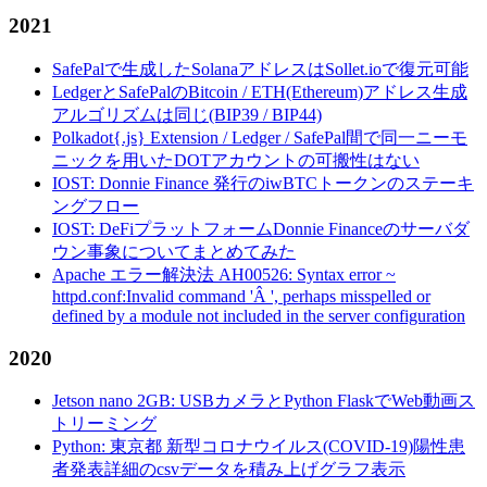
2021
SafePalで生成したSolanaアドレスはSollet.ioで復元可能
LedgerとSafePalのBitcoin / ETH(Ethereum)アドレス生成
アルゴリズムは同じ(BIP39 / BIP44)
Polkadot{.js} Extension / Ledger / SafePal間で同一ニーモ
ニックを用いたDOTアカウントの可搬性はない
IOST: Donnie Finance 発行のiwBTCトークンのステーキ
ングフロー
IOST: DeFiプラットフォームDonnie Financeのサーバダ
ウン事象についてまとめてみた
Apache エラー解決法 AH00526: Syntax error ~
httpd.conf:Invalid command 'Â ', perhaps misspelled or
defined by a module not included in the server configuration
2020
Jetson nano 2GB: USBカメラとPython FlaskでWeb動画ス
トリーミング
Python: 東京都 新型コロナウイルス(COVID-19)陽性患
者発表詳細のcsvデータを積み上げグラフ表示