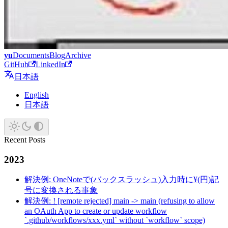
yu
Documents
Blog
Archive
GitHub
LinkedIn
日本語
English
日本語
Recent Posts
2023
解決例: OneNoteで(バックスラッシュ)入力時に¥(円)記
号に変換される事象
解決例: ! [remote rejected] main -> main (refusing to allow
an OAuth App to create or update workflow
`.github/workflows/xxx.yml` without `workflow` scope)