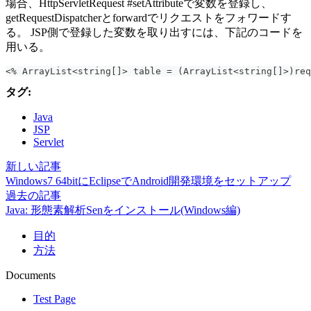
場合、HttpServletRequest #setAttributeで変数を登録し、
getRequestDispatcherとforwardでリクエストをフォワードす
る。 JSP側で登録した変数を取り出すには、下記のコードを
用いる。
<% ArrayList<string[]> table = (ArrayList<string[]>)req
タグ:
Java
JSP
Servlet
新しい記事
Windows7 64bitにEclipseでAndroid開発環境をセットアップ
過去の記事
Java: 形態素解析Senをインストール(Windows編)
目的
方法
Documents
Test Page