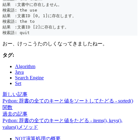
結果　:文書中に存在しません。
検索語: the use
結果　:文書ID [0, 1]に存在します。
検索語: the to
結果　:文書ID [2]に存在します。
検索語: quit
おー、けっこうたのしくなってきましたねー。
タグ:
Algorithm
Java
Search Engine
Set
新しい記事
Python: 辞書の全てのキーと値をソートしてたどる - sorted()
関数
過去の記事
Python: 辞書の全てのキーと値をたどる - items(), keys(),
values()メソッド
NOT演算処理の概要