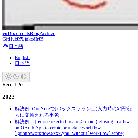
yu
Documents
Blog
Archive
GitHub
LinkedIn
日本語
English
日本語
Recent Posts
2023
解決例: OneNoteで(バックスラッシュ)入力時に¥(円)記
号に変換される事象
解決例: ! [remote rejected] main -> main (refusing to allow
an OAuth App to create or update workflow
`.github/workflows/xxx.yml` without `workflow` scope)