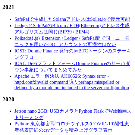
2021
SafePalで生成したSolanaアドレスはSollet.ioで復元可能
LedgerとSafePalのBitcoin / ETH(Ethereum)アドレス生成
アルゴリズムは同じ(BIP39 / BIP44)
Polkadot{.js} Extension / Ledger / SafePal間で同一ニーモ
ニックを用いたDOTアカウントの可搬性はない
IOST: Donnie Finance 発行のiwBTCトークンのステーキ
ングフロー
IOST: DeFiプラットフォームDonnie Financeのサーバダ
ウン事象についてまとめてみた
Apache エラー解決法 AH00526: Syntax error ~
httpd.conf:Invalid command 'Â ', perhaps misspelled or
defined by a module not included in the server configuration
2020
Jetson nano 2GB: USBカメラとPython FlaskでWeb動画ス
トリーミング
Python: 東京都 新型コロナウイルス(COVID-19)陽性患
者発表詳細のcsvデータを積み上げグラフ表示