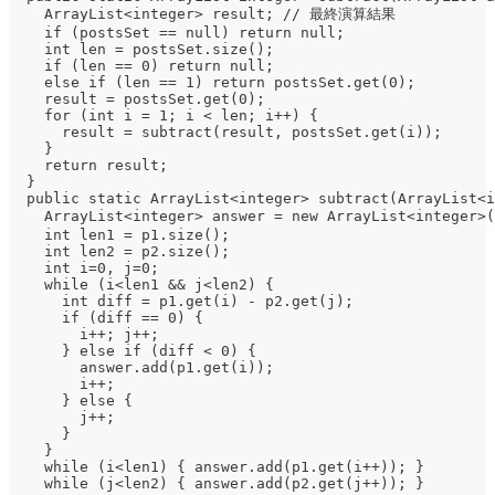
    ArrayList<integer> result; // 最終演算結果
    if (postsSet == null) return null;
    int len = postsSet.size();
    if (len == 0) return null;
    else if (len == 1) return postsSet.get(0);
    result = postsSet.get(0);
    for (int i = 1; i < len; i++) {
      result = subtract(result, postsSet.get(i));
    }
    return result;
  }
  public static ArrayList<integer> subtract(ArrayList<i
    ArrayList<integer> answer = new ArrayList<intege
    int len1 = p1.size();
    int len2 = p2.size();
    int i=0, j=0;
    while (i<len1 && j<len2) {
      int diff = p1.get(i) - p2.get(j);
      if (diff == 0) {
        i++; j++;
      } else if (diff < 0) {
        answer.add(p1.get(i));
        i++;
      } else {
        j++;
      }
    }
    while (i<len1) { answer.add(p1.get(i++)); }
    while (j<len2) { answer.add(p2.get(j++)); }