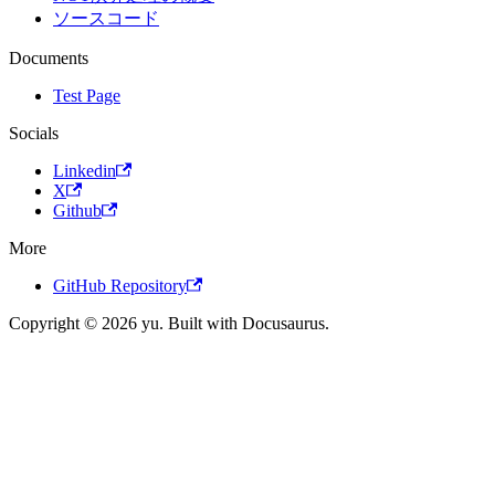
ソースコード
Documents
Test Page
Socials
Linkedin
X
Github
More
GitHub Repository
Copyright © 2026 yu. Built with Docusaurus.