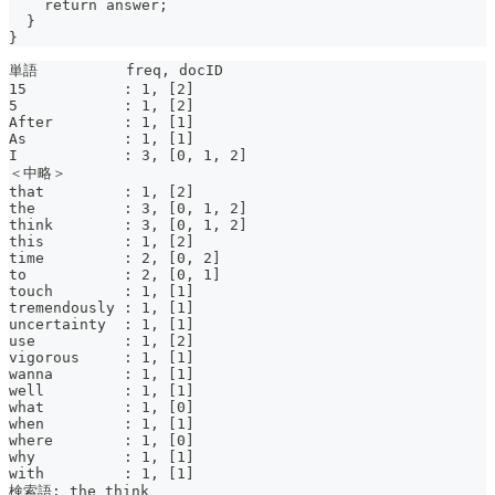
    return answer;
  }
}
単語          freq, docID
15           : 1, [2]
5            : 1, [2]
After        : 1, [1]
As           : 1, [1]
I            : 3, [0, 1, 2]
＜中略＞
that         : 1, [2]
the          : 3, [0, 1, 2]
think        : 3, [0, 1, 2]
this         : 1, [2]
time         : 2, [0, 2]
to           : 2, [0, 1]
touch        : 1, [1]
tremendously : 1, [1]
uncertainty  : 1, [1]
use          : 1, [2]
vigorous     : 1, [1]
wanna        : 1, [1]
well         : 1, [1]
what         : 1, [0]
when         : 1, [1]
where        : 1, [0]
why          : 1, [1]
with         : 1, [1]
検索語: the think