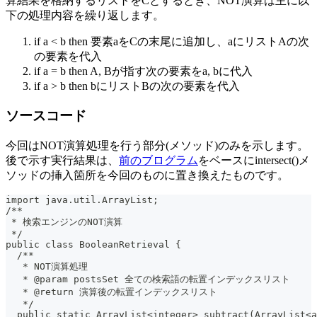
算結果を格納するリストをCとするとき、NOT演算は主に以
下の処理内容を繰り返します。
if a < b then 要素aをCの末尾に追加し、aにリストAの次
の要素を代入
if a = b then A, Bが指す次の要素をa, bに代入
if a > b then bにリストBの次の要素を代入
ソースコード
今回はNOT演算処理を行う部分(メソッド)のみを示します。
後で示す実行結果は、
前のブログラム
をベースにintersect()メ
ソッドの挿入箇所を今回のものに置き換えたものです。
import java.util.ArrayList;
/**
 * 検索エンジンのNOT演算
 */
public class BooleanRetrieval {
  /**
   * NOT演算処理
   * @param postsSet 全ての検索語の転置インデックスリスト
   * @return 演算後の転置インデックスリスト
   */
  public static ArrayList<integer> subtract(ArrayList<a