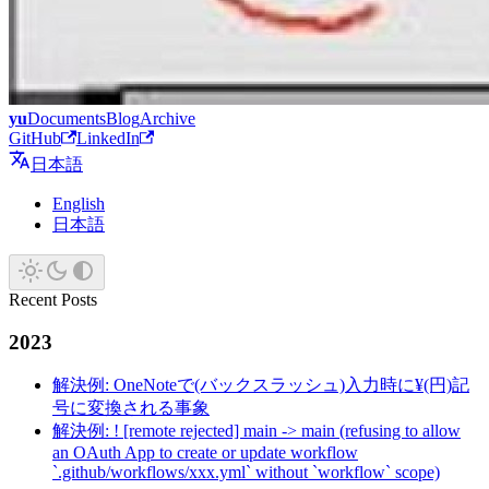
yu
Documents
Blog
Archive
GitHub
LinkedIn
日本語
English
日本語
Recent Posts
2023
解決例: OneNoteで(バックスラッシュ)入力時に¥(円)記
号に変換される事象
解決例: ! [remote rejected] main -> main (refusing to allow
an OAuth App to create or update workflow
`.github/workflows/xxx.yml` without `workflow` scope)