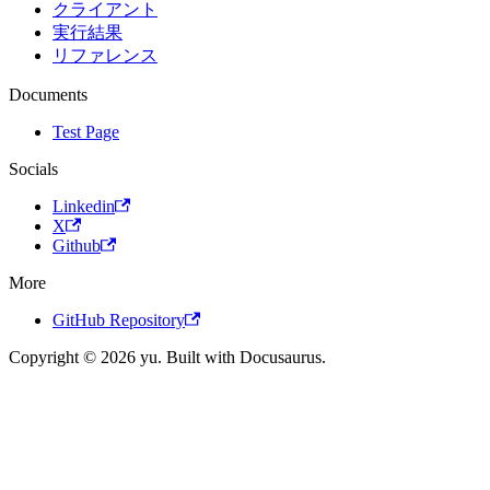
クライアント
実行結果
リファレンス
Documents
Test Page
Socials
Linkedin
X
Github
More
GitHub Repository
Copyright © 2026 yu. Built with Docusaurus.