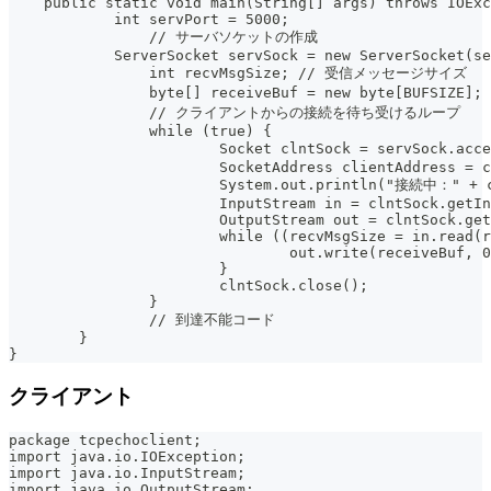
    public static void main(String[] args) throws IOExc
	    int servPort = 5000;
		// サーバソケットの作成
	    ServerSocket servSock = new ServerSocket(s
		int recvMsgSize; // 受信メッセージサイズ
		byte[] receiveBuf = new byte[BUFSIZ
		// クライアントからの接続を待ち受けるループ
		while (true) {
			Socket clntSock = servSoc
			SocketAddress clientAddress =
			System.out.println("接続中：" + 
			InputStream in = clntSock.getI
			OutputStream out = clntSock.ge
			while ((recvMsgSize = in.read
				out.write(receiveBuf,
			}
			clntSock.close();
		}
		// 到達不能コード
	}
}
クライアント
package tcpechoclient;
import java.io.IOException;
import java.io.InputStream;
import java.io.OutputStream;