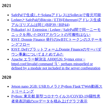
2021
SafePalで生成したSolanaアドレスはSollet.ioで復元可能
LedgerとSafePalのBitcoin / ETH(Ethereum)アドレス生成
アルゴリズムは同じ(BIP39 / BIP44)
Polkadot{.js} Extension / Ledger / SafePal間で同一ニーモ
ニックを用いたDOTアカウントの可搬性はない
IOST: Donnie Finance 発行のiwBTCトークンのステーキ
ングフロー
IOST: DeFiプラットフォームDonnie Financeのサーバダ
ウン事象についてまとめてみた
Apache エラー解決法 AH00526: Syntax error ~
httpd.conf:Invalid command 'Â ', perhaps misspelled or
defined by a module not included in the server configuration
2020
Jetson nano 2GB: USBカメラとPython FlaskでWeb動画ス
トリーミング
Python: 東京都 新型コロナウイルス(COVID-19)陽性患
者発表詳細のcsvデータを積み上げグラフ表示