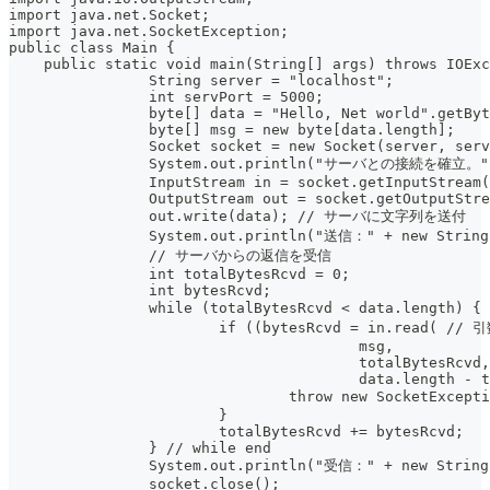
import java.net.Socket;
import java.net.SocketException;
public class Main {
    public static void main(String[] args) throws IOExc
		String server = "localhost";
		int servPort = 5000;
		byte[] data = "Hello, Net world".getBy
		byte[] msg = new byte[data.length];
		Socket socket = new Socket(server, ser
		System.out.println("サーバとの接続を確立。"
		InputStream in = socket.getInputStream
		OutputStream out = socket.getOutputStr
		out.write(data); // サーバに文字列を送付
		System.out.println("送信：" + new String
		// サーバからの返信を受信
		int totalBytesRcvd = 0;
		int bytesRcvd;
		while (totalBytesRcvd < data.lengt
			if ((bytesRcvd = in.read
					msg,
					totalBytesRcvd,
					data.length
				throw new SocketExc
			}
			totalBytesRcvd += bytesRcvd;
		} // while end
		System.out.println("受信：" + new String
		socket.close();