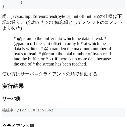
	}
}
尚、java.io.InputStream#read(byte b[], int off, int len)の仕様は下
記の通り。 (忘れてたので備忘録としてメソッドのコメント
より抜粋)
* @param b the buffer into which the data is read. *
@param off the start offset in array
* at which the
b
data is written. * @param len the maximum number of
bytes to read. * @return the total number of bytes read
into the buffer, or *
if there is no more data because
-1
the end of * the stream has been reached.
使い方はサーバ→クライアントの順で起動する。
実行結果
サーバ側
接続中：/127.0.0.1:53562
クライアント側