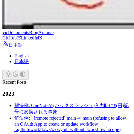
yu
Documents
Blog
Archive
GitHub
LinkedIn
日本語
English
日本語
Recent Posts
2023
解決例: OneNoteで(バックスラッシュ)入力時に¥(円)記
号に変換される事象
解決例: ! [remote rejected] main -> main (refusing to allow
an OAuth App to create or update workflow
`.github/workflows/xxx.yml` without `workflow` scope)