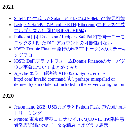
2021
SafePalで生成したSolanaアドレスはSollet.ioで復元可能
LedgerとSafePalのBitcoin / ETH(Ethereum)アドレス生成
アルゴリズムは同じ(BIP39 / BIP44)
Polkadot{.js} Extension / Ledger / SafePal間で同一ニーモ
ニックを用いたDOTアカウントの可搬性はない
IOST: Donnie Finance 発行のiwBTCトークンのステーキ
ングフロー
IOST: DeFiプラットフォームDonnie Financeのサーバダ
ウン事象についてまとめてみた
Apache エラー解決法 AH00526: Syntax error ~
httpd.conf:Invalid command 'Â ', perhaps misspelled or
defined by a module not included in the server configuration
2020
Jetson nano 2GB: USBカメラとPython FlaskでWeb動画ス
トリーミング
Python: 東京都 新型コロナウイルス(COVID-19)陽性患
者発表詳細のcsvデータを積み上げグラフ表示