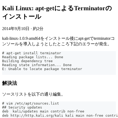
Kali Linux: apt-getによるTerminatorの
インストール
2014年9月10日
·
約2分
kali-linux-1.0.9-amd64をインストール後にapt-getでterminatorコ
ンソールを導入しようとしたところ下記のエラーが発生。
# apt-get install terminator
Reading package lists... Done
Building dependency tree
Reading state information... Done
E: Unable to locate package terminator
解決法
ソースリストを以下の通り編集。
# vim /etc/apt/sources.list
## Security updates
deb  kali/updates main contrib non-free
deb http://http.kali.org/kali kali main non-free con