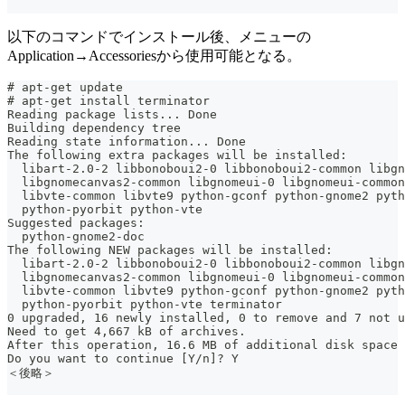
以下のコマンドでインストール後、メニューの
Application→Accessoriesから使用可能となる。
# apt-get update
# apt-get install terminator
Reading package lists... Done
Building dependency tree
Reading state information... Done
The following extra packages will be installed:
  libart-2.0-2 libbonoboui2-0 libbonoboui2-common libgn
  libgnomecanvas2-common libgnomeui-0 libgnomeui-common
  libvte-common libvte9 python-gconf python-gnome2 pyth
  python-pyorbit python-vte
Suggested packages:
  python-gnome2-doc
The following NEW packages will be installed:
  libart-2.0-2 libbonoboui2-0 libbonoboui2-common libgn
  libgnomecanvas2-common libgnomeui-0 libgnomeui-common
  libvte-common libvte9 python-gconf python-gnome2 pyth
  python-pyorbit python-vte terminator
0 upgraded, 16 newly installed, 0 to remove and 7 not u
Need to get 4,667 kB of archives.
After this operation, 16.6 MB of additional disk space 
Do you want to continue [Y/n]? Y
＜後略＞