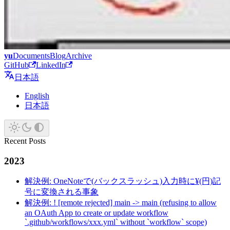
yu
Documents
Blog
Archive
GitHub
LinkedIn
日本語
English
日本語
Recent Posts
2023
解決例: OneNoteで(バックスラッシュ)入力時に¥(円)記
号に変換される事象
解決例: ! [remote rejected] main -> main (refusing to allow
an OAuth App to create or update workflow
`.github/workflows/xxx.yml` without `workflow` scope)