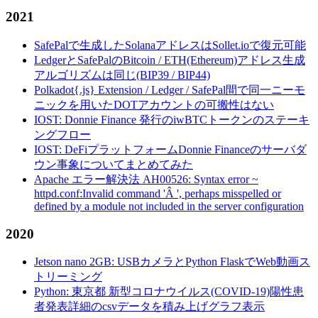
2021
SafePalで生成したSolanaアドレスはSollet.ioで復元可能
LedgerとSafePalのBitcoin / ETH(Ethereum)アドレス生成
アルゴリズムは同じ(BIP39 / BIP44)
Polkadot{.js} Extension / Ledger / SafePal間で同一ニーモ
ニックを用いたDOTアカウントの可搬性はない
IOST: Donnie Finance 発行のiwBTCトークンのステーキ
ングフロー
IOST: DeFiプラットフォームDonnie Financeのサーバダ
ウン事象についてまとめてみた
Apache エラー解決法 AH00526: Syntax error ~
httpd.conf:Invalid command 'Â ', perhaps misspelled or
defined by a module not included in the server configuration
2020
Jetson nano 2GB: USBカメラとPython FlaskでWeb動画ス
トリーミング
Python: 東京都 新型コロナウイルス(COVID-19)陽性患
者発表詳細のcsvデータを積み上げグラフ表示