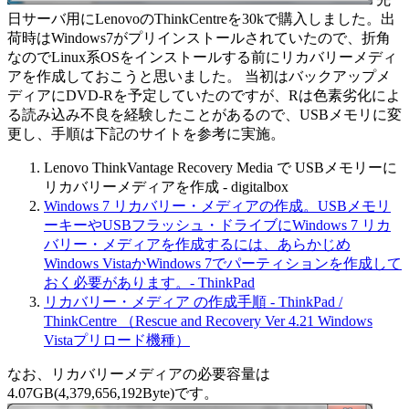
日サーバ用にLenovoのThinkCentreを30kで購入しました。出
荷時はWindows7がプリインストールされていたので、折角
なのでLinux系OSをインストールする前にリカバリーメディ
アを作成しておこうと思いました。 当初はバックアップメ
ディアにDVD-Rを予定していたのですが、Rは色素劣化によ
る読み込み不良を経験したことがあるので、USBメモリに変
更し、手順は下記のサイトを参考に実施。
Lenovo ThinkVantage Recovery Media で USBメモリーに
リカバリーメディアを作成 - digitalbox
Windows 7 リカバリー・メディアの作成。USBメモリ
ーキーやUSBフラッシュ・ドライブにWindows 7 リカ
バリー・メディアを作成するには、あらかじめ
Windows VistaかWindows 7でパーティションを作成して
おく必要があります。- ThinkPad
リカバリー・メディア の作成手順 - ThinkPad /
ThinkCentre （Rescue and Recovery Ver 4.21 Windows
Vistaプリロード機種）
なお、リカバリーメディアの必要容量は
4.07GB(4,379,656,192Byte)です。