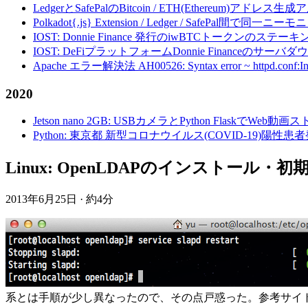
LedgerとSafePalのBitcoin / ETH(Ethereum)アドレス生
Polkadot{.js} Extension / Ledger / Safe
IOST: Donnie Finance 発行のiwBTCトークンのステ
IOST: DeFiプラットフォームDonnie Financeの
Apache エラー解決法 AH00526: Syntax error ~ httpd.conf:Invalid c
2020
Jetson nano 2GB: USBカメラとPython FlaskでWeb
Python: 東京都 新型コロナウイルス(COVID-19)
Linux: OpenLDAPのインストール・初期設
2013年6月25日
·
約4分
系とは手順が少し異なったので、その点戸惑った。参考サイ