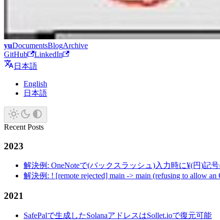
yu
Documents
Blog
Archive
GitHub
LinkedIn
日本語
English
日本語
Recent Posts
2023
解決例: OneNoteで(バックスラッシュ)入力時に¥(円)
解決例: ! [remote rejected] main -> main (refusing to allow an
2021
SafePalで生成したSolanaアドレスはSollet.ioで復元可能