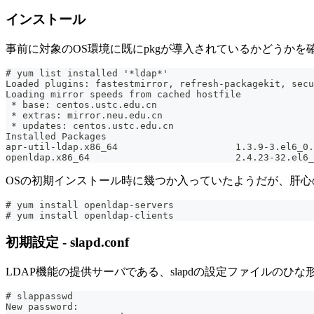
インストール
事前に対象のOS環境に既にpkgが導入されているかどうかを
# yum list installed '*ldap*'
Loaded plugins: fastestmirror, refresh-packagekit, secu
Loading mirror speeds from cached hostfile
 * base: centos.ustc.edu.cn
 * extras: mirror.neu.edu.cn
 * updates: centos.ustc.edu.cn
Installed Packages
apr-util-ldap.x86_64                     1.3.9-3.el6_0.
openldap.x86_64                          2.4.23-32.el6_
OSの初期インストール時に幾つか入っていたようだが、肝心のser
# yum install openldap-servers
# yum install openldap-clients
初期設定 - slapd.conf
LDAP機能の提供サーバである、slapdの設定ファイルのひ
# slappasswd
New password: