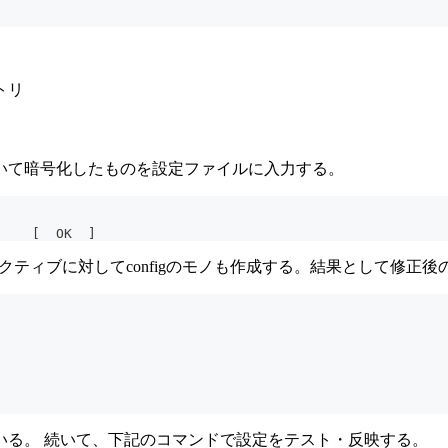
トリ
ドを用いて暗号化したものを設定ファイルに入力する。
    [  OK  ]
レクティブに対してconfigのモノも作成する。結果として修正
している。 続いて、下記のコマンドで設定をテスト・反映する。