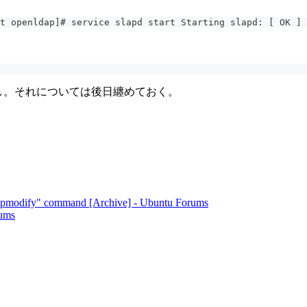
t openldap]# service slapd start Starting slapd: [ OK ] 
は問題なし。それについては後日纏めておく。
ldapmodify" command [Archive] - Ubuntu Forums
rums