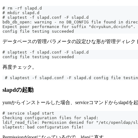
# rm -rf slapd.d
# mkdir slapd.d
# slaptest -f slapd.conf -F slapd.d
bdb_db_open: warning - no DB_CONFIG file found in direc
Expect poor performance for suffix "dc=yukun,dc=info".
config file testing succeeded
データベースの管理パラメータの設定ひな形が管理ディレク
# slaptest -f slapd.conf -F slapd.d
config file testing succeeded
再度チェック。
 # slaptest -f slapd.conf -F slapd.d config file testin
slapdの起動
yumからインストールした場合、serviceコマンドからslapd
# service slapd start
Checking configuration files for slapd:                
ldif_read_file: Permission denied for "/etc/openldap/sl
slaptest: bad configuration file!
Permissionがrootになっているので、ldapに直す。