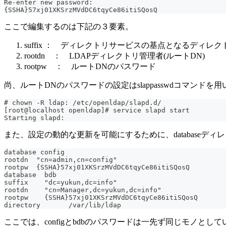
Re-enter new password:
{SSHA}57xj01XKSrzMVdDC6tqyCe86itiSQosQ
ここで編集するのは下記の３要素。
suffix ： ディレクトリサービスの基点となるディレク
rootdn ： LDAPディレクトリ管理者(ルートDN)
rootpw ： ルートDNのパスワード
尚、ルートDNのパスワードの設定はslappasswdコマン
# chown -R ldap: /etc/openldap/slapd.d/
[root@localhost openldap]# service slapd start
Starting slapd:                                        
また、設定の動的な更新を可能にするために、databaseディ
database config
rootdn  "cn=admin,cn=config"
rootpw  {SSHA}57xj01XKSrzMVdDC6tqyCe86itiSQosQ
database  bdb
suffix    "dc=yukun,dc=info"
rootdn    "cn=Manager,dc=yukun,dc=info"
rootpw    {SSHA}57xj01XKSrzMVdDC6tqyCe86itiSQosQ
directory       /var/lib/ldap
ここでは、configとbdbのパスワードは一先ず同じモノと