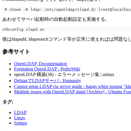
 # chown -R ldap: /etc/openldap/slapd.d/ [root@localhos
あわせてサーバ起動時の自動起動設定も実施する。
chkconfig slapd on
後はldapadd, ldapsearchコマンド等が正常に使えれば
参考サイト
OpenLDAP, Documentation
Formation OpenLDAP - PedroWiki
openLDAP 構築(38) - エラーメッセージ集 | arinux
DebianでLDAPサーバ - Humanity
Cannot setup LDAP via server guide - hangs when issuing "
Multiple issues with OpenLDAP slapd [Archive] - Ubuntu Fo
タグ:
LDAP
Linux
Setting