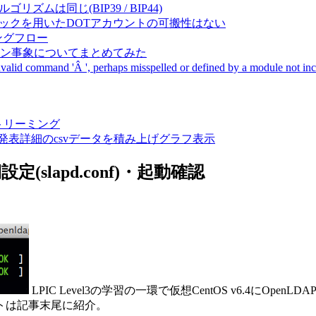
成アルゴリズムは同じ(BIP39 / BIP44)
Pal間で同一ニーモニックを用いたDOTアカウントの可搬性はない
ーキングフロー
サーバダウン事象についてまとめてみた
ommand 'Â ', perhaps misspelled or defined by a module not includ
動画ストリーミング
陽性患者発表詳細のcsvデータを積み上げグラフ表示
定(slapd.conf)・起動確認
LPIC Level3の学習の一環で仮想CentOS v6.4にOp
トは記事末尾に紹介。