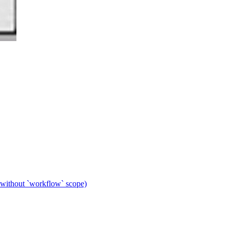
 without `workflow` scope)