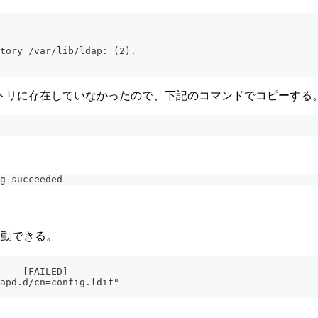
tory /var/lib/ldap: (2).
トリに存在していなかったので、下記のコマンドでコピーする
g succeeded 
を起動できる。
    [FAILED]
apd.d/cn=config.ldif"