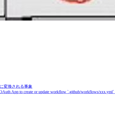
記号に変換される事象
 OAuth App to create or update workflow `.github/workflows/xxx.yml`