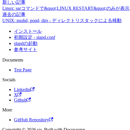
新しい記事
Linux: sarコマンドで&quot;LINUX RESTART&quot;の
過去の記事
UNIX: pushd, popd, dirs - ディレクトリスタックによる移動
インストール
初期設定 - slapd.conf
slapdの起動
参考サイト
Documents
Test Page
Socials
Linkedin
X
Github
More
GitHub Repository
Copyright © 2026 yu. Built with Docusaurus.