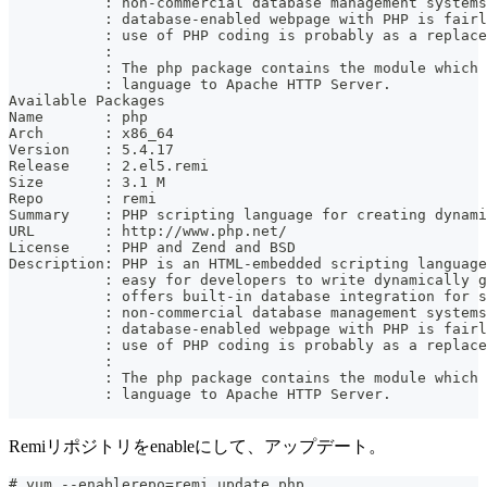
           : non-commercial database management systems
           : database-enabled webpage with PHP is fairl
           : use of PHP coding is probably as a replace
           :
           : The php package contains the module which 
           : language to Apache HTTP Server.
Available Packages
Name       : php
Arch       : x86_64
Version    : 5.4.17
Release    : 2.el5.remi
Size       : 3.1 M
Repo       : remi
Summary    : PHP scripting language for creating dynami
URL        : http://www.php.net/
License    : PHP and Zend and BSD
Description: PHP is an HTML-embedded scripting language
           : easy for developers to write dynamically g
           : offers built-in database integration for s
           : non-commercial database management systems
           : database-enabled webpage with PHP is fairl
           : use of PHP coding is probably as a replace
           :
           : The php package contains the module which 
           : language to Apache HTTP Server.
Remiリポジトリをenableにして、アップデート。
# yum --enablerepo=remi update php