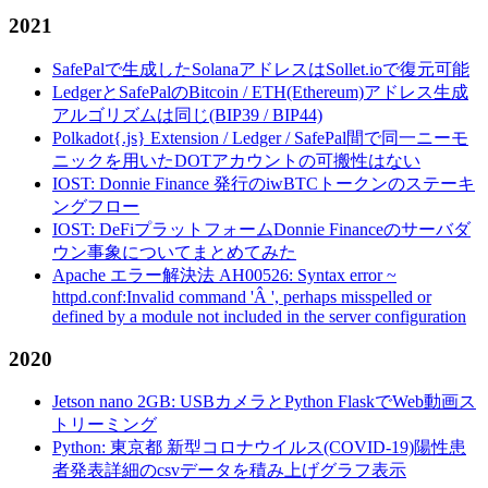
2021
SafePalで生成したSolanaアドレスはSollet.ioで復元可能
LedgerとSafePalのBitcoin / ETH(Ethereum)アドレス生成
アルゴリズムは同じ(BIP39 / BIP44)
Polkadot{.js} Extension / Ledger / SafePal間で同一ニーモ
ニックを用いたDOTアカウントの可搬性はない
IOST: Donnie Finance 発行のiwBTCトークンのステーキ
ングフロー
IOST: DeFiプラットフォームDonnie Financeのサーバダ
ウン事象についてまとめてみた
Apache エラー解決法 AH00526: Syntax error ~
httpd.conf:Invalid command 'Â ', perhaps misspelled or
defined by a module not included in the server configuration
2020
Jetson nano 2GB: USBカメラとPython FlaskでWeb動画ス
トリーミング
Python: 東京都 新型コロナウイルス(COVID-19)陽性患
者発表詳細のcsvデータを積み上げグラフ表示