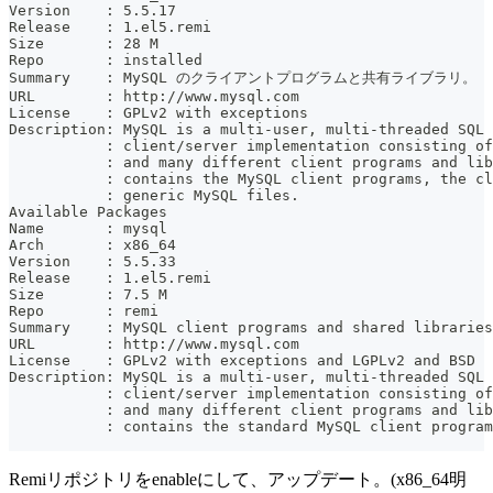
Version    : 5.5.17
Release    : 1.el5.remi
Size       : 28 M
Repo       : installed
Summary    : MySQL のクライアントプログラムと共有ライブラリ。
URL        : http://www.mysql.com
License    : GPLv2 with exceptions
Description: MySQL is a multi-user, multi-threaded SQL 
           : client/server implementation consisting of
           : and many different client programs and lib
           : contains the MySQL client programs, the cl
           : generic MySQL files.
Available Packages
Name       : mysql
Arch       : x86_64
Version    : 5.5.33
Release    : 1.el5.remi
Size       : 7.5 M
Repo       : remi
Summary    : MySQL client programs and shared libraries
URL        : http://www.mysql.com
License    : GPLv2 with exceptions and LGPLv2 and BSD
Description: MySQL is a multi-user, multi-threaded SQL 
           : client/server implementation consisting of
           : and many different client programs and lib
           : contains the standard MySQL client program
Remiリポジトリをenableにして、アップデート。(x86_64明