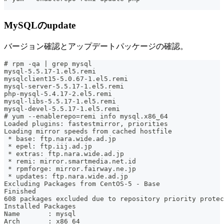
MySQLのupdate
バージョン確認とアップデートパッケージの確認。
# rpm -qa | grep mysql
mysql-5.5.17-1.el5.remi
mysqlclient15-5.0.67-1.el5.remi
mysql-server-5.5.17-1.el5.remi
php-mysql-5.4.17-2.el5.remi
mysql-libs-5.5.17-1.el5.remi
mysql-devel-5.5.17-1.el5.remi
# yum --enablerepo=remi info mysql.x86_64
Loaded plugins: fastestmirror, priorities
Loading mirror speeds from cached hostfile
 * base: ftp.nara.wide.ad.jp
 * epel: ftp.iij.ad.jp
 * extras: ftp.nara.wide.ad.jp
 * remi: mirror.smartmedia.net.id
 * rpmforge: mirror.fairway.ne.jp
 * updates: ftp.nara.wide.ad.jp
Excluding Packages from CentOS-5 - Base
Finished
608 packages excluded due to repository priority protec
Installed Packages
Name       : mysql
Arch       : x86_64