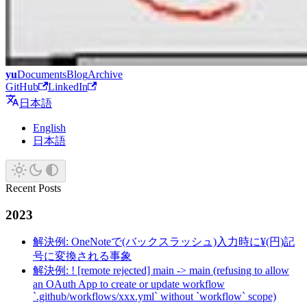
yu
Documents
Blog
Archive
GitHub
LinkedIn
日本語
English
日本語
Recent Posts
2023
解決例: OneNoteで(バックスラッシュ)入力時に¥(円)記
号に変換される事象
解決例: ! [remote rejected] main -> main (refusing to allow
an OAuth App to create or update workflow
`.github/workflows/xxx.yml` without `workflow` scope)