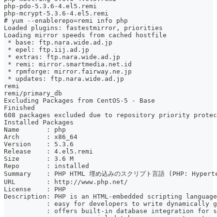
php-pdo-5.3.6-4.el5.remi
php-mcrypt-5.3.6-4.el5.remi
# yum --enablerepo=remi info php
Loaded plugins: fastestmirror, priorities
Loading mirror speeds from cached hostfile
 * base: ftp.nara.wide.ad.jp
 * epel: ftp.iij.ad.jp
 * extras: ftp.nara.wide.ad.jp
 * remi: mirror.smartmedia.net.id
 * rpmforge: mirror.fairway.ne.jp
 * updates: ftp.nara.wide.ad.jp
remi                                                   
remi/primary_db                                        
Excluding Packages from CentOS-5 - Base
Finished
608 packages excluded due to repository priority protec
Installed Packages
Name       : php
Arch       : x86_64
Version    : 5.3.6
Release    : 4.el5.remi
Size       : 3.6 M
Repo       : installed
Summary    : PHP HTML 埋め込みのスクリプト言語 (PHP: Hypertex
URL        : http://www.php.net/
License    : PHP
Description: PHP is an HTML-embedded scripting language
           : easy for developers to write dynamically g
           : offers built-in database integration for s