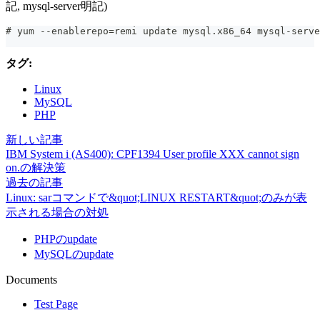
記, mysql-server明記)
# yum --enablerepo=remi update mysql.x86_64 mysql-serve
タグ:
Linux
MySQL
PHP
新しい記事
IBM System i (AS400): CPF1394 User profile XXX cannot sign
on.の解決策
過去の記事
Linux: sarコマンドで&quot;LINUX RESTART&quot;のみが表
示される場合の対処
PHPのupdate
MySQLのupdate
Documents
Test Page