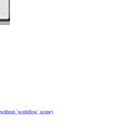
 without `workflow` scope)