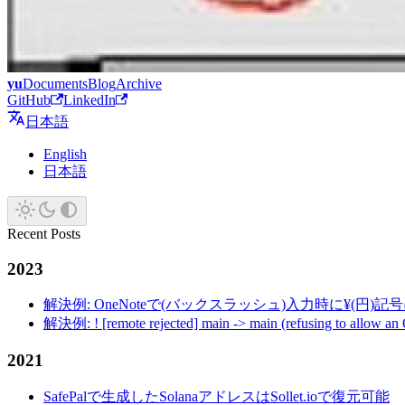
yu
Documents
Blog
Archive
GitHub
LinkedIn
日本語
English
日本語
Recent Posts
2023
解決例: OneNoteで(バックスラッシュ)入力時に¥(円)
解決例: ! [remote rejected] main -> main (refusing to allow an
2021
SafePalで生成したSolanaアドレスはSollet.ioで復元可能