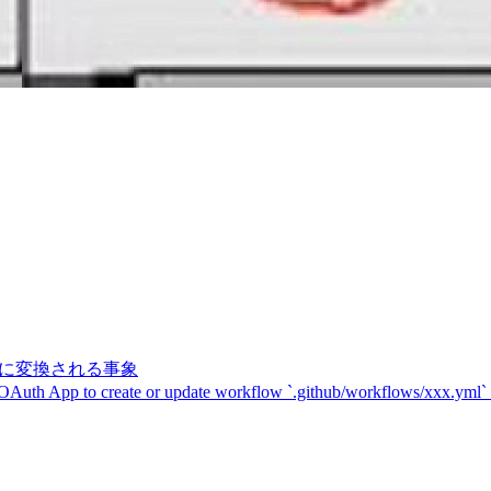
記号に変換される事象
 OAuth App to create or update workflow `.github/workflows/xxx.yml`