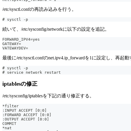
/etc/sysctl.confの再読み込みを行う。
# sysctl -p
続いて、/etc/sysconfig/networkに以下の設定を追記。
FORWARD_IPV4=yes
GATEWAY=
VATEWAYDEV=
最後に/etc/sysctl.confのnet.ipv4.ip_forwardを1に設定し、再
# sysctl -p
# service network restart
iptablesの修正
/etc/sysconfig/iptablesを下記の通り修正する。
*filter
:INPUT ACCEPT [0:0]
:FORWARD ACCEPT [0:0]
:OUTPUT ACCEPT [0:0]
COMMIT
*nat