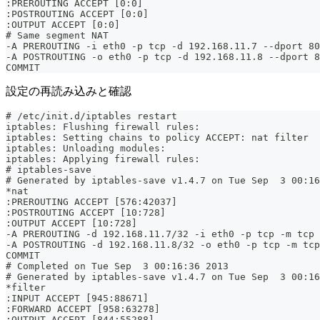
:PREROUTING ACCEPT [0:0]
:POSTROUTING ACCEPT [0:0]
:OUTPUT ACCEPT [0:0]
# Same segment NAT
-A PREROUTING -i eth0 -p tcp -d 192.168.11.7 --dport 80
-A POSTROUTING -o eth0 -p tcp -d 192.168.11.8 --dport 8
COMMIT
設定の再読み込みと確認
# /etc/init.d/iptables restart
iptables: Flushing firewall rules:                     
iptables: Setting chains to policy ACCEPT: nat filter  
iptables: Unloading modules:                           
iptables: Applying firewall rules:                     
# iptables-save
# Generated by iptables-save v1.4.7 on Tue Sep  3 00:16
*nat
:PREROUTING ACCEPT [576:42037]
:POSTROUTING ACCEPT [10:728]
:OUTPUT ACCEPT [10:728]
-A PREROUTING -d 192.168.11.7/32 -i eth0 -p tcp -m tcp 
-A POSTROUTING -d 192.168.11.8/32 -o eth0 -p tcp -m tcp
COMMIT
# Completed on Tue Sep  3 00:16:36 2013
# Generated by iptables-save v1.4.7 on Tue Sep  3 00:16
*filter
:INPUT ACCEPT [945:88671]
:FORWARD ACCEPT [958:63278]
:OUTPUT ACCEPT [844:55288]