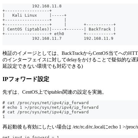
            192.168.11.8
+------------------+
|   Kali Linux     |-----+
+------------------+     |
+------------------+     |       +-----------+
| CentOS (iptables)|-----+-------| BackTrack |
+------------------+ eth0        +-----------+
            192.168.11.7         192.168.11.9
検証のイメージとしては、BackTrackからCentOS当てへのHTTP
のインターフェイスに対してdelayをかけることで疑似的な遅延
延設定できない環境でも対応できる)
IPフォワード設定
先ずは、CentOS上でiptables関連の設定を実施。
# cat /proc/sys/net/ipv4/ip_forward
# echo 1 >/proc/sys/net/ipv4/ip_forward
# cat /proc/sys/net/ipv4/ip_forward
1
再起動後も有効にしたい場合は /etc/rc.d/rc.localにecho 1 >/proc/s
net.ipv4.ip_forward = 1