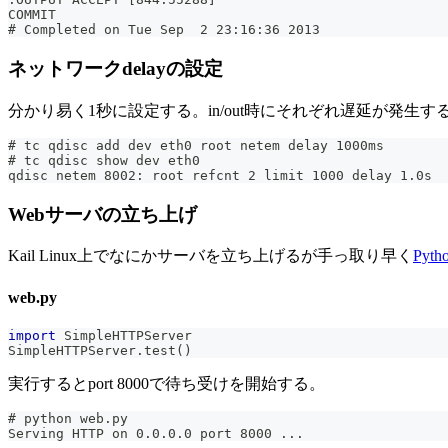
COMMIT
# Completed on Tue Sep  2 23:16:36 2013
ネットワークdelayの設定
分かり易く1秒に設定する。in/out時にそれぞれ遅延が発生
# tc qdisc add dev eth0 root netem delay 1000ms
# tc qdisc show dev eth0
qdisc netem 8002: root refcnt 2 limit 1000 delay 1.0s
Webサーバの立ち上げ
Kail Linux上でなにかサーバを立ち上げるが手っ取り早く
Pyt
web.py
import
 SimpleHTTPServer
SimpleHTTPServer
.
test
(
)
実行するとport 8000で待ち受けを開始する。
# python web.py
Serving HTTP on 0.0.0.0 port 8000 ...