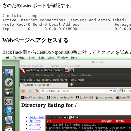
念のためListenポートを確認する。
# netstat -tanp
Active Internet connections (servers and established)
Proto Recv-Q Send-Q Local Address               Foreign
tcp        0      0 0.0.0.0:8000                0.0.0.0
Webページへアクセスする
BackTrack側からCentOSのport8000番に対してア