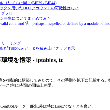
成アルゴリズムは同じ(BIP39 / BIP44)
Pal間で同一ニーモニックを用いたDOTアカウントの可搬性はない
ーキングフロー
サーバダウン事象についてまとめてみた
ommand 'Â ', perhaps misspelled or defined by a module not includ
動画ストリーミング
陽性患者発表詳細のcsvデータを積み上げグラフ表示
築 - iptables, tc
ク遅延環境を模擬的に構築してみたので、その手順を以下に記載する。欲
ース(主に時間)の関係上割愛。
のCentOS(ルーター部)以外は特にLinuxでなくとも良い。