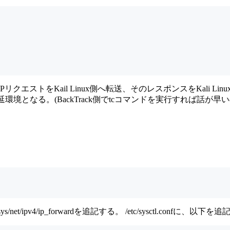
リクエストをKail Linux側へ転送、そのレスポンスをKali Lin
環境となる。(BackTrack側でtcコマンドを実行すれば話が早
ys/net/ipv4/ip_forwardを追記する。 /etc/sysctl.confに、以下を追