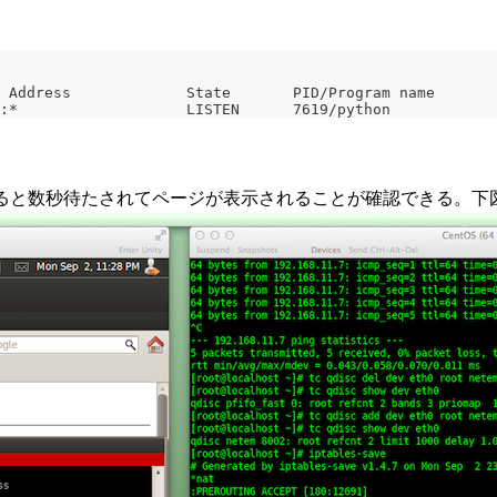
 Address             State       PID/Program name
:*                   LISTEN      7619/python
クセスを試みると数秒待たされてページが表示されることが確認できる。下