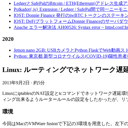
LedgerとSafePalのBitcoin / ETH(Ethereum)アドレス生
Polkadot{.js} Extension / Ledger / Safe
IOST: Donnie Finance 発行のiwBTCトークンのステ
IOST: DeFiプラットフォームDonnie Financeの
Apache エラー解決法 AH00526: Syntax error ~ httpd.conf:Invalid c
2020
Jetson nano 2GB: USBカメラとPython FlaskでWeb
Python: 東京都 新型コロナウイルス(COVID-19)
Linux: ルーティングでネットワーク遅延環境を構
2013年9月2日
·
約5分
LinuxにiptablesのNAT設定とtcコマンドでネットワー
ィング出来るようルータールールの設定をしたかったが、リソ
環境
今回はMacのVMWare fusionで下記の3環境を用意した。左下