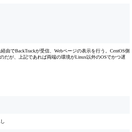
ux経由でBackTrackが受信、Webページの表示を行う。CentOS側
いのだが、上記であれば両端の環境がLinux以外のOSでかつ遅
記し