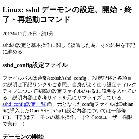
Linux: sshd デーモンの設定、開始・終
了・再起動コマンド
2013年11月26日
·
約1分
sshdの設定と基本操作に関して復習した為、その結果を下記
に纏める。
sshd_config設定ファイル
ファイルパスは通常/etc/ssh/sshd_config 。設定記述と各項目
の説明は下記リンクをご参照。自身がよく使う設定ディレク
ティブについて実際の設定ファイルの右記に説明を入れてい
る。説明内容は参考サイトを元にサマライズしている。
sshd_config設定一覧
尚、元となったconfigファイルはDebian
6に導入したOpenSSH_5.5p1 (設定内容については一部修
正)。 下記はデーモンの基本操作。（全てrootユーザー権限
で実行。）
デーモンの開始