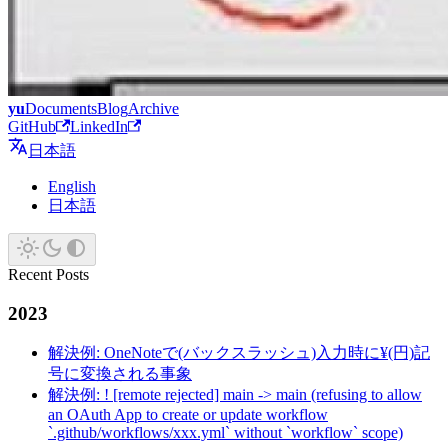
yu
Documents
Blog
Archive
GitHub
LinkedIn
日本語
English
日本語
Recent Posts
2023
解決例: OneNoteで(バックスラッシュ)入力時に¥(円)記
号に変換される事象
解決例: ! [remote rejected] main -> main (refusing to allow
an OAuth App to create or update workflow
`.github/workflows/xxx.yml` without `workflow` scope)