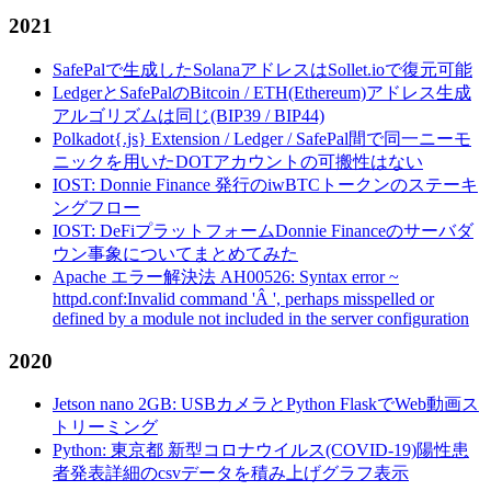
2021
SafePalで生成したSolanaアドレスはSollet.ioで復元可能
LedgerとSafePalのBitcoin / ETH(Ethereum)アドレス生成
アルゴリズムは同じ(BIP39 / BIP44)
Polkadot{.js} Extension / Ledger / SafePal間で同一ニーモ
ニックを用いたDOTアカウントの可搬性はない
IOST: Donnie Finance 発行のiwBTCトークンのステーキ
ングフロー
IOST: DeFiプラットフォームDonnie Financeのサーバダ
ウン事象についてまとめてみた
Apache エラー解決法 AH00526: Syntax error ~
httpd.conf:Invalid command 'Â ', perhaps misspelled or
defined by a module not included in the server configuration
2020
Jetson nano 2GB: USBカメラとPython FlaskでWeb動画ス
トリーミング
Python: 東京都 新型コロナウイルス(COVID-19)陽性患
者発表詳細のcsvデータを積み上げグラフ表示