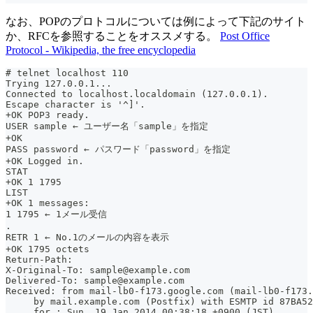
なお、POPのプロトコルについては例によって下記のサイト
か、RFCを参照することをオススメする。
Post Office
Protocol - Wikipedia, the free encyclopedia
# telnet localhost 110
Trying 127.0.0.1...
Connected to localhost.localdomain (127.0.0.1).
Escape character is '^]'.
+OK POP3 ready.
USER sample ← ユーザー名「sample」を指定
+OK
PASS password ← パスワード「password」を指定
+OK Logged in.
STAT
+OK 1 1795
LIST
+OK 1 messages:
1 1795 ← 1メール受信
.
RETR 1 ← No.1のメールの内容を表示
+OK 1795 octets
Return-Path: 
X-Original-To: sample@example.com
Delivered-To: sample@example.com
Received: from mail-lb0-f173.google.com (mail-lb0-f173.
     by mail.example.com (Postfix) with ESMTP id 87BA52
     for ; Sun, 19 Jan 2014 00:38:18 +0900 (JST)