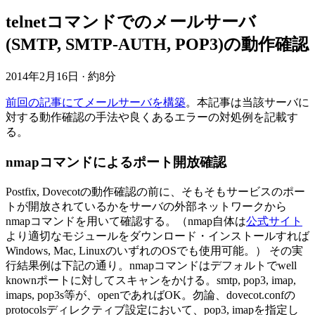
telnetコマンドでのメールサーバ
(SMTP, SMTP-AUTH, POP3)の動作確認
2014年2月16日
·
約8分
前回の記事にてメールサーバを構築
。本記事は当該サーバに
対する動作確認の手法や良くあるエラーの対処例を記載す
る。
nmapコマンドによるポート開放確認
Postfix, Dovecotの動作確認の前に、そもそもサービスのポー
トが開放されているかをサーバの外部ネットワークから
nmapコマンドを用いて確認する。（nmap自体は
公式サイト
より適切なモジュールをダウンロード・インストールすれば
Windows, Mac, LinuxのいずれのOSでも使用可能。） その実
行結果例は下記の通り。nmapコマンドはデフォルトでwell
knownポートに対してスキャンをかける。smtp, pop3, imap,
imaps, pop3s等が、openであればOK。勿論、dovecot.confの
protocolsディレクティブ設定において、pop3, imapを指定し