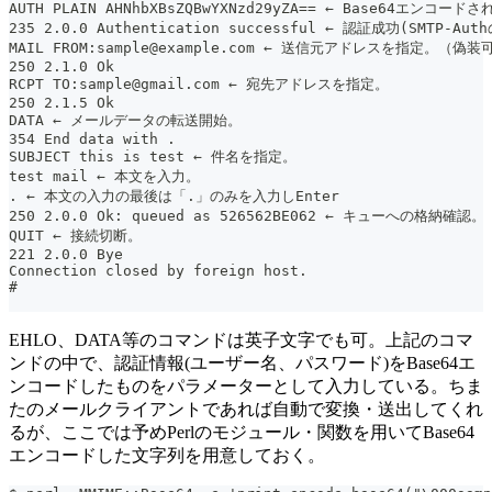
AUTH PLAIN AHNhbXBsZQBwYXNzd29yZA== ← Base64エ
235 2.0.0 Authentication successful ← 認証成功(SMTP-Au
MAIL FROM:sample@example.com ← 送信元アドレスを指定。（偽装
250 2.1.0 Ok
RCPT TO:sample@gmail.com ← 宛先アドレスを指定。
250 2.1.5 Ok
DATA ← メールデータの転送開始。
354 End data with .
SUBJECT this is test ← 件名を指定。
test mail ← 本文を入力。
. ← 本文の入力の最後は「.」のみを入力しEnter
250 2.0.0 Ok: queued as 526562BE062 ← キューへの格納確認。
QUIT ← 接続切断。
221 2.0.0 Bye
Connection closed by foreign host.
#
EHLO、DATA等のコマンドは英子文字でも可。上記のコマ
ンドの中で、認証情報(ユーザー名、パスワード)をBase64エ
ンコードしたものをパラメーターとして入力している。ちま
たのメールクライアントであれば自動で変換・送出してくれ
るが、ここでは予めPerlのモジュール・関数を用いてBase64
エンコードした文字列を用意しておく。