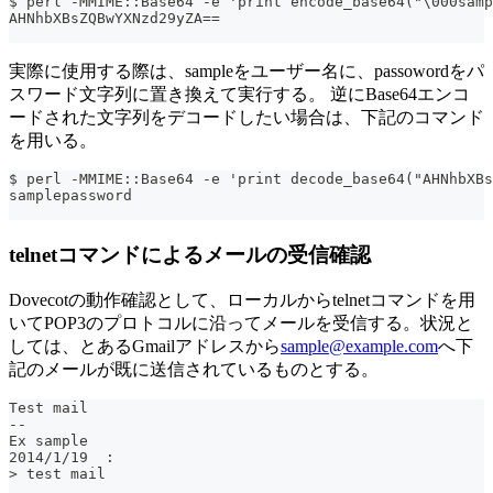
$ perl -MMIME::Base64 -e 'print encode_base64("\000samp
AHNhbXBsZQBwYXNzd29yZA==
実際に使用する際は、sampleをユーザー名に、passowordをパ
スワード文字列に置き換えて実行する。 逆にBase64エンコ
ードされた文字列をデコードしたい場合は、下記のコマンド
を用いる。
$ perl -MMIME::Base64 -e 'print decode_base64("AHNhbXB
samplepassword
telnetコマンドによるメールの受信確認
Dovecotの動作確認として、ローカルからtelnetコマンドを用
いてPOP3のプロトコルに沿ってメールを受信する。状況と
しては、とあるGmailアドレスから
sample@example.com
へ下
記のメールが既に送信されているものとする。
Test mail
--
Ex sample
2014/1/19  :
> test mail