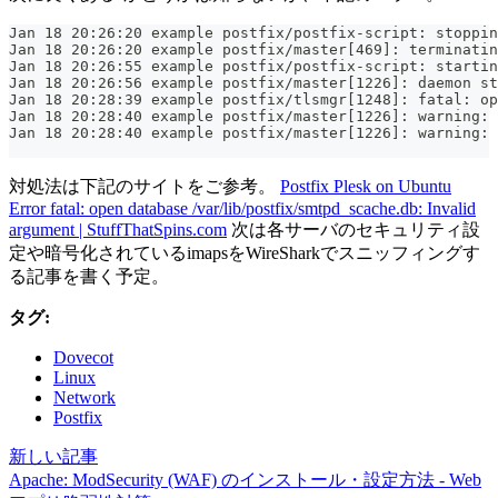
Jan 18 20:26:20 example postfix/postfix-script: stoppin
Jan 18 20:26:20 example postfix/master[469]: terminatin
Jan 18 20:26:55 example postfix/postfix-script: startin
Jan 18 20:26:56 example postfix/master[1226]: daemon st
Jan 18 20:28:39 example postfix/tlsmgr[1248]: fatal: op
Jan 18 20:28:40 example postfix/master[1226]: warning: 
Jan 18 20:28:40 example postfix/master[1226]: warning: 
対処法は下記のサイトをご参考。
Postfix Plesk on Ubuntu
Error fatal: open database /var/lib/postfix/smtpd_scache.db: Invalid
argument | StuffThatSpins.com
次は各サーバのセキュリティ設
定や暗号化されているimapsをWireSharkでスニッフィングす
る記事を書く予定。
タグ:
Dovecot
Linux
Network
Postfix
新しい記事
Apache: ModSecurity (WAF) のインストール・設定方法 - Web