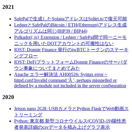
2021
SafePalで生成したSolanaアドレスはSollet.ioで復元可能
LedgerとSafePalのBitcoin / ETH(Ethereum)アドレス生成
アルゴリズムは同じ(BIP39 / BIP44)
Polkadot{.js} Extension / Ledger / SafePal間で同一ニーモ
ニックを用いたDOTアカウントの可搬性はない
IOST: Donnie Finance 発行のiwBTCトークンのステーキ
ングフロー
IOST: DeFiプラットフォームDonnie Financeのサーバダ
ウン事象についてまとめてみた
Apache エラー解決法 AH00526: Syntax error ~
httpd.conf:Invalid command 'Â ', perhaps misspelled or
defined by a module not included in the server configuration
2020
Jetson nano 2GB: USBカメラとPython FlaskでWeb動画ス
トリーミング
Python: 東京都 新型コロナウイルス(COVID-19)陽性患
者発表詳細のcsvデータを積み上げグラフ表示