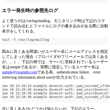
エラー発生時の参照先ログ
よく使うのは/var/log/maillog。モニタリング時は下記のコマ
ンドで読み込むとファイルにログの書き込みがある際に自動
表示をしてくれる。
tail -f /var/log/maillog
因みに良くある間違いがユーザー名にメールアドレスを指定
してしまった場合（プロバイダやフリーメールでは良くある
が。。）。下記の例では、サーバに登録されているユーザー
名はsampleであるが、実際に指定しているユーザー名は
sample@example.com
である為、authentication failure、error
retrieving information about userが出力されている。
Jan 18 22:26:33 example dovecot-auth: pam_succeed_if(do
Jan 18 22:26:38 example dovecot-auth: pam_unix(dovecot:
Jan 18 22:26:38 example dovecot-auth: pam_unix(dovecot
Jan 18 22:26:38 example dovecot-auth: pam_succeed_if(do
次に良くある?かどうかは知らないが、下記のエラー。