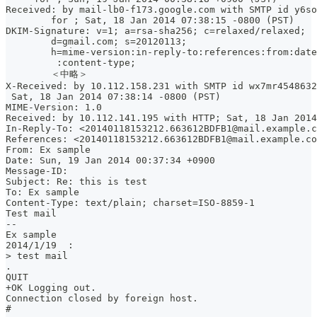
Received: by mail-lb0-f173.google.com with SMTP id y6so
        for ; Sat, 18 Jan 2014 07:38:15 -0800 (PST)
DKIM-Signature: v=1; a=rsa-sha256; c=relaxed/relaxed;
        d=gmail.com; s=20120113;
        h=mime-version:in-reply-to:references:from:date
         :content-type;
        ＜中略＞
X-Received: by 10.112.158.231 with SMTP id wx7mr4548632
 Sat, 18 Jan 2014 07:38:14 -0800 (PST)
MIME-Version: 1.0
Received: by 10.112.141.195 with HTTP; Sat, 18 Jan 2014
In-Reply-To: <20140118153212.663612BDFB1@mail.example.c
References: <20140118153212.663612BDFB1@mail.example.co
From: Ex sample 
Date: Sun, 19 Jan 2014 00:37:34 +0900
Message-ID: 
Subject: Re: this is test
To: Ex sample 
Content-Type: text/plain; charset=ISO-8859-1
Test mail
--
Ex sample
2014/1/19  :
> test mail
.
QUIT
+OK Logging out.
Connection closed by foreign host.
#