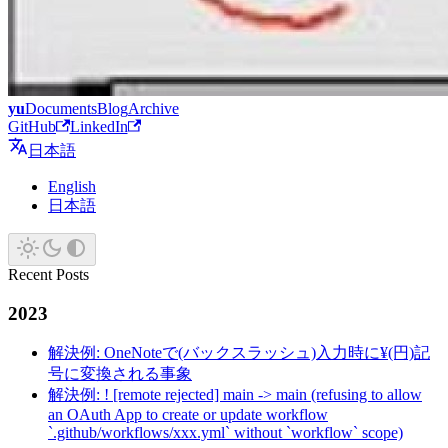
yu
Documents
Blog
Archive
GitHub
LinkedIn
日本語
English
日本語
Recent Posts
2023
解決例: OneNoteで(バックスラッシュ)入力時に¥(円)記
号に変換される事象
解決例: ! [remote rejected] main -> main (refusing to allow
an OAuth App to create or update workflow
`.github/workflows/xxx.yml` without `workflow` scope)