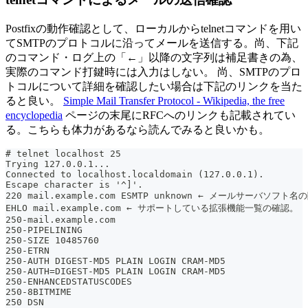
Postfixの動作確認として、ローカルからtelnetコマンドを用い
てSMTPのプロトコルに沿ってメールを送信する。尚、下記
のコマンド・ログ上の「←」以降の文字列は補足書きの為、
実際のコマンド打鍵時には入力はしない。 尚、SMTPのプロ
トコルについて詳細を確認したい場合は下記のリンクを当た
ると良い。
Simple Mail Transfer Protocol - Wikipedia, the free
encyclopedia
ページの末尾にRFCへのリンクも記載されてい
る。こちらも体力があるなら読んでみると良いかも。
# telnet localhost 25
Trying 127.0.0.1...
Connected to localhost.localdomain (127.0.0.1).
Escape character is '^]'.
220 mail.example.com ESMTP unknown ← メールサーバソフト
EHLO mail.example.com ← サポートしている拡張機能一覧の確認。
250-mail.example.com
250-PIPELINING
250-SIZE 10485760
250-ETRN
250-AUTH DIGEST-MD5 PLAIN LOGIN CRAM-MD5
250-AUTH=DIGEST-MD5 PLAIN LOGIN CRAM-MD5
250-ENHANCEDSTATUSCODES
250-8BITMIME
250 DSN