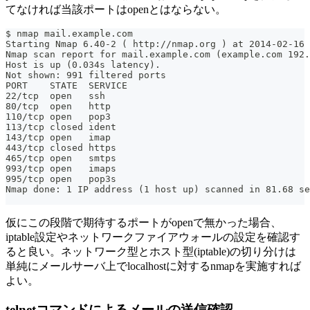
てなければ当該ポートはopenとはならない。
$ nmap mail.example.com
Starting Nmap 6.40-2 ( http://nmap.org ) at 2014-02-16 
Nmap scan report for mail.example.com (example.com 192.
Host is up (0.034s latency).
Not shown: 991 filtered ports
PORT    STATE  SERVICE
22/tcp  open   ssh
80/tcp  open   http
110/tcp open   pop3
113/tcp closed ident
143/tcp open   imap
443/tcp closed https
465/tcp open   smtps
993/tcp open   imaps
995/tcp open   pop3s
Nmap done: 1 IP address (1 host up) scanned in 81.68 se
仮にこの段階で期待するポートがopenで無かった場合、
iptable設定やネットワークファイアウォールの設定を確認す
ると良い。ネットワーク型とホスト型(iptable)の切り分けは
単純にメールサーバ上でlocalhostに対するnmapを実施すれば
よい。
telnetコマンドによるメールの送信確認