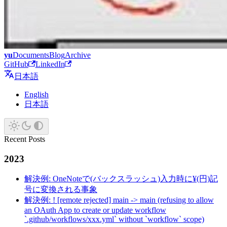
yu
Documents
Blog
Archive
GitHub
LinkedIn
日本語
English
日本語
Recent Posts
2023
解決例: OneNoteで(バックスラッシュ)入力時に¥(円)記
号に変換される事象
解決例: ! [remote rejected] main -> main (refusing to allow
an OAuth App to create or update workflow
`.github/workflows/xxx.yml` without `workflow` scope)