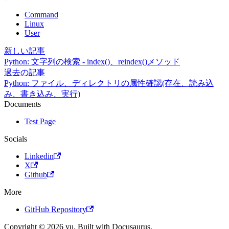
Command
Linux
User
新しい記事
Python: 文字列の検索 - index()、reindex()メソッド
過去の記事
Python: ファイル、ディレクトリの属性確認(存在、読み込
み、書き込み、実行)
Documents
Test Page
Socials
Linkedin
X
Github
More
GitHub Repository
Copyright © 2026 yu. Built with Docusaurus.