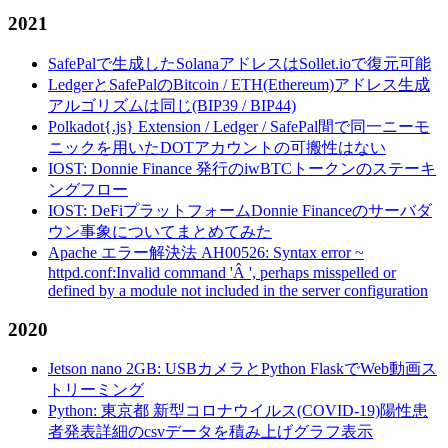
2021
SafePalで生成したSolanaアドレスはSollet.ioで復元可能
LedgerとSafePalのBitcoin / ETH(Ethereum)アドレス生成
アルゴリズムは同じ(BIP39 / BIP44)
Polkadot{.js} Extension / Ledger / SafePal間で同一ニーモ
ニックを用いたDOTアカウントの可搬性はない
IOST: Donnie Finance 発行のiwBTCトークンのステーキ
ングフロー
IOST: DeFiプラットフォームDonnie Financeのサーバダ
ウン事象についてまとめてみた
Apache エラー解決法 AH00526: Syntax error ~
httpd.conf:Invalid command 'Â ', perhaps misspelled or
defined by a module not included in the server configuration
2020
Jetson nano 2GB: USBカメラとPython FlaskでWeb動画ス
トリーミング
Python: 東京都 新型コロナウイルス(COVID-19)陽性患
者発表詳細のcsvデータを積み上げグラフ表示