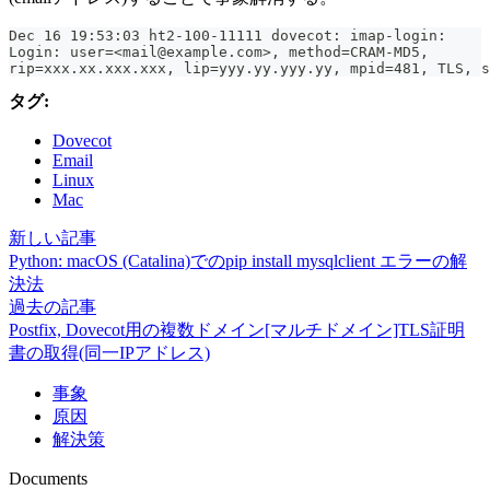
Dec 16 19:53:03 ht2-100-11111 dovecot: imap-login: 
Login: user=<mail@example.com>, method=CRAM-MD5, 
rip=xxx.xx.xxx.xxx, lip=yyy.yy.yyy.yy, mpid=481, TLS, s
タグ:
Dovecot
Email
Linux
Mac
新しい記事
Python: macOS (Catalina)でのpip install mysqlclient エラーの解
決法
過去の記事
Postfix, Dovecot用の複数ドメイン[マルチドメイン]TLS証明
書の取得(同一IPアドレス)
事象
原因
解決策
Documents