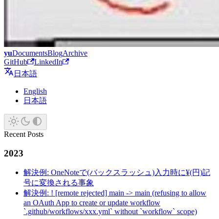
yu
Documents
Blog
Archive
GitHub
LinkedIn
日本語
English
日本語
Recent Posts
2023
解決例: OneNoteで(バックスラッシュ)入力時に¥(円)記
号に変換される事象
解決例: ! [remote rejected] main -> main (refusing to allow
an OAuth App to create or update workflow
`.github/workflows/xxx.yml` without `workflow` scope)