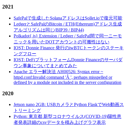
2021
SafePalで生成したSolanaアドレスはSollet.ioで復元可能
LedgerとSafePalのBitcoin / ETH(Ethereum)アドレス生成
アルゴリズムは同じ(BIP39 / BIP44)
Polkadot{.js} Extension / Ledger / SafePal間で同一ニーモ
ニックを用いたDOTアカウントの可搬性はない
IOST: Donnie Finance 発行のiwBTCトークンのステーキ
ングフロー
IOST: DeFiプラットフォームDonnie Financeのサーバダ
ウン事象についてまとめてみた
Apache エラー解決法 AH00526: Syntax error ~
httpd.conf:Invalid command 'Â ', perhaps misspelled or
defined by a module not included in the server configuration
2020
Jetson nano 2GB: USBカメラとPython FlaskでWeb動画ス
トリーミング
Python: 東京都 新型コロナウイルス(COVID-19)陽性患
者発表詳細のcsvデータを積み上げグラフ表示