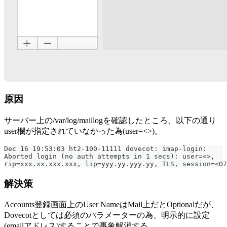
原因
サーバー上の/var/log/maillogを確認したところ、以下の通り
user欄が指定されていなかった為(user=<>)。
Dec 16 19:53:03 ht2-100-11111 dovecot: imap-login: 
Aborted login (no auth attempts in 1 secs): user=<>, 
rip=xxx.xx.xxx.xxx, lip=yyy.yy.yyy.yy, TLS, session=<O7
解決策
Accounts登録画面上のUser NameはMail上だとOptionalだが、
Dovecotとしては必須のパラメーターの為、明示的に設定
(emailアドレス)することで事象解消する。