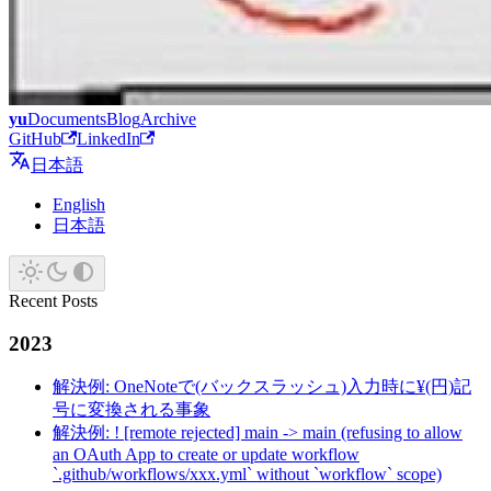
yu
Documents
Blog
Archive
GitHub
LinkedIn
日本語
English
日本語
Recent Posts
2023
解決例: OneNoteで(バックスラッシュ)入力時に¥(円)記
号に変換される事象
解決例: ! [remote rejected] main -> main (refusing to allow
an OAuth App to create or update workflow
`.github/workflows/xxx.yml` without `workflow` scope)