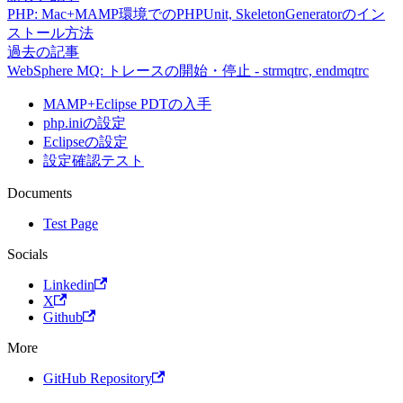
PHP: Mac+MAMP環境でのPHPUnit, SkeletonGeneratorのイン
ストール方法
過去の記事
WebSphere MQ: トレースの開始・停止 - strmqtrc, endmqtrc
MAMP+Eclipse PDTの入手
php.iniの設定
Eclipseの設定
設定確認テスト
Documents
Test Page
Socials
Linkedin
X
Github
More
GitHub Repository