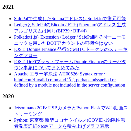
2021
SafePalで生成したSolanaアドレスはSollet.ioで復元可能
LedgerとSafePalのBitcoin / ETH(Ethereum)アドレス生成
アルゴリズムは同じ(BIP39 / BIP44)
Polkadot{.js} Extension / Ledger / SafePal間で同一ニーモ
ニックを用いたDOTアカウントの可搬性はない
IOST: Donnie Finance 発行のiwBTCトークンのステーキ
ングフロー
IOST: DeFiプラットフォームDonnie Financeのサーバダ
ウン事象についてまとめてみた
Apache エラー解決法 AH00526: Syntax error ~
httpd.conf:Invalid command 'Â ', perhaps misspelled or
defined by a module not included in the server configuration
2020
Jetson nano 2GB: USBカメラとPython FlaskでWeb動画ス
トリーミング
Python: 東京都 新型コロナウイルス(COVID-19)陽性患
者発表詳細のcsvデータを積み上げグラフ表示