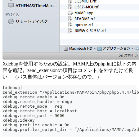
Xdebugを使用するための設定。MAMP上のphp.iniに以下の内
容を追記。zend_extensionの項目はコメント;を外すだけで良
い。（パス自体はバージョン依存なので。）
[xdebug]
zend_extension="/Applications/MAMP/bin/php/php5.4.4/li
xdebug.remote_enable = On
xdebug.remote_handler = dbgp
xdebug.remote_mode = req
xdebug.remote_host = localhost
xdebug.remote_port = 9000
xdebug.idekey =
xdebug.profiler_enable = On
xdebug.profiler_output_dir = “/Applications/MAMP/tmp/xd