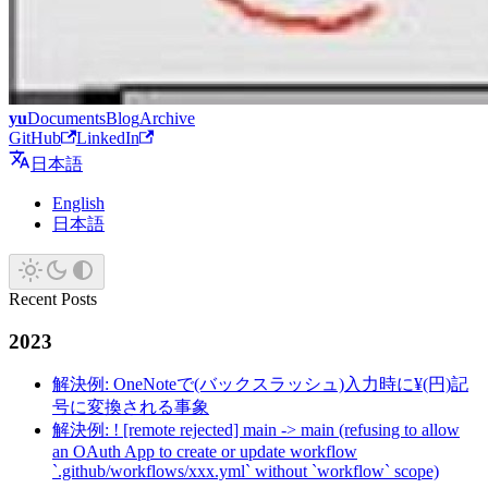
yu
Documents
Blog
Archive
GitHub
LinkedIn
日本語
English
日本語
Recent Posts
2023
解決例: OneNoteで(バックスラッシュ)入力時に¥(円)記
号に変換される事象
解決例: ! [remote rejected] main -> main (refusing to allow
an OAuth App to create or update workflow
`.github/workflows/xxx.yml` without `workflow` scope)