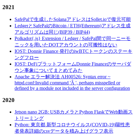
2021
SafePalで生成したSolanaアドレスはSollet.ioで復元可能
LedgerとSafePalのBitcoin / ETH(Ethereum)アドレス生成
アルゴリズムは同じ(BIP39 / BIP44)
Polkadot{.js} Extension / Ledger / SafePal間で同一ニーモ
ニックを用いたDOTアカウントの可搬性はない
IOST: Donnie Finance 発行のiwBTCトークンのステーキ
ングフロー
IOST: DeFiプラットフォームDonnie Financeのサーバダ
ウン事象についてまとめてみた
Apache エラー解決法 AH00526: Syntax error ~
httpd.conf:Invalid command 'Â ', perhaps misspelled or
defined by a module not included in the server configuration
2020
Jetson nano 2GB: USBカメラとPython FlaskでWeb動画ス
トリーミング
Python: 東京都 新型コロナウイルス(COVID-19)陽性患
者発表詳細のcsvデータを積み上げグラフ表示