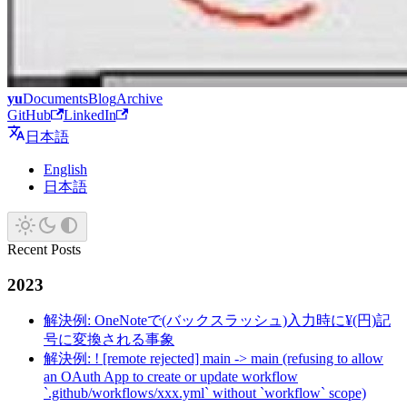
yu
Documents
Blog
Archive
GitHub
LinkedIn
日本語
English
日本語
Recent Posts
2023
解決例: OneNoteで(バックスラッシュ)入力時に¥(円)記
号に変換される事象
解決例: ! [remote rejected] main -> main (refusing to allow
an OAuth App to create or update workflow
`.github/workflows/xxx.yml` without `workflow` scope)