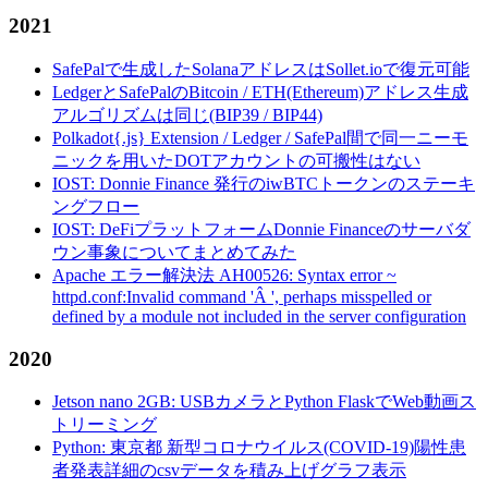
2021
SafePalで生成したSolanaアドレスはSollet.ioで復元可能
LedgerとSafePalのBitcoin / ETH(Ethereum)アドレス生成
アルゴリズムは同じ(BIP39 / BIP44)
Polkadot{.js} Extension / Ledger / SafePal間で同一ニーモ
ニックを用いたDOTアカウントの可搬性はない
IOST: Donnie Finance 発行のiwBTCトークンのステーキ
ングフロー
IOST: DeFiプラットフォームDonnie Financeのサーバダ
ウン事象についてまとめてみた
Apache エラー解決法 AH00526: Syntax error ~
httpd.conf:Invalid command 'Â ', perhaps misspelled or
defined by a module not included in the server configuration
2020
Jetson nano 2GB: USBカメラとPython FlaskでWeb動画ス
トリーミング
Python: 東京都 新型コロナウイルス(COVID-19)陽性患
者発表詳細のcsvデータを積み上げグラフ表示