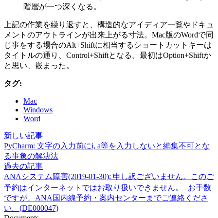
階層が一つ深くなる。
上記の作業を繰り返すと、構造的なアイディア一覧やドキュ
メントのアウトラインが出来上がる寸法。Mac版のWordで同
じ事をする場合のAlt+Shiftに相当するショートカットキーは
タイトルの通り、Control+Shiftとなる。最初はOption+Shiftか
と思い、嵌まった。
タグ:
Mac
Windows
Word
新しい記事
PyCharm: 文字の入力前にi, a等を入力しないと編集不可とな
る事象の解決法
過去の記事
ANAシステム障害(2019-01-30): 申し訳ございません。このご
予約はインターネットではお取り扱いできません。 お手数
ですが、ANA国内線予約・案内センターまでご連絡くださ
い。(DE000047)
Documents