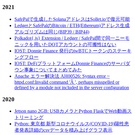
2021
SafePalで生成したSolanaアドレスはSollet.ioで復元可能
LedgerとSafePalのBitcoin / ETH(Ethereum)アドレス生成
アルゴリズムは同じ(BIP39 / BIP44)
Polkadot{.js} Extension / Ledger / SafePal間で同一ニーモ
ニックを用いたDOTアカウントの可搬性はない
IOST: Donnie Finance 発行のiwBTCトークンのステーキ
ングフロー
IOST: DeFiプラットフォームDonnie Financeのサーバダ
ウン事象についてまとめてみた
Apache エラー解決法 AH00526: Syntax error ~
httpd.conf:Invalid command 'Â ', perhaps misspelled or
defined by a module not included in the server configuration
2020
Jetson nano 2GB: USBカメラとPython FlaskでWeb動画ス
トリーミング
Python: 東京都 新型コロナウイルス(COVID-19)陽性患
者発表詳細のcsvデータを積み上げグラフ表示