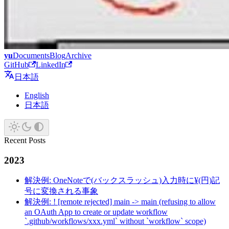
yu
Documents
Blog
Archive
GitHub
LinkedIn
日本語
English
日本語
Recent Posts
2023
解決例: OneNoteで(バックスラッシュ)入力時に¥(円)記
号に変換される事象
解決例: ! [remote rejected] main -> main (refusing to allow
an OAuth App to create or update workflow
`.github/workflows/xxx.yml` without `workflow` scope)