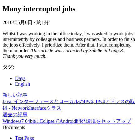
Many interrupted jobs
2010年5月6日
·
約1分
Whilst I was working in the office today, I was asked to work jobs
intermittently by colleagues and business partners. In order to finish
the jobs effectively, I prioritize them. After that, I start completing
them in order.
This article was corrected by Satelle in Lang-8.
Thank you very much.
タグ:
Days
English
新しい記事
Java: インターフェースとローカルのIPv6, IPv4アドレスの取
得 - NetworkInterfaceクラス
過去の記事
Windows7 64bitにEclipseでAndroid開発環境をセットアップ
Documents
Test Page