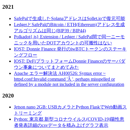
2021
SafePalで生成したSolanaアドレスはSollet.ioで復元可能
LedgerとSafePalのBitcoin / ETH(Ethereum)アドレス生成
アルゴリズムは同じ(BIP39 / BIP44)
Polkadot{.js} Extension / Ledger / SafePal間で同一ニーモ
ニックを用いたDOTアカウントの可搬性はない
IOST: Donnie Finance 発行のiwBTCトークンのステーキ
ングフロー
IOST: DeFiプラットフォームDonnie Financeのサーバダ
ウン事象についてまとめてみた
Apache エラー解決法 AH00526: Syntax error ~
httpd.conf:Invalid command 'Â ', perhaps misspelled or
defined by a module not included in the server configuration
2020
Jetson nano 2GB: USBカメラとPython FlaskでWeb動画ス
トリーミング
Python: 東京都 新型コロナウイルス(COVID-19)陽性患
者発表詳細のcsvデータを積み上げグラフ表示