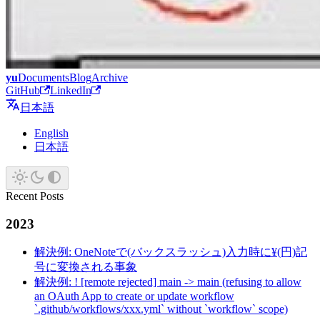
yu
Documents
Blog
Archive
GitHub
LinkedIn
日本語
English
日本語
Recent Posts
2023
解決例: OneNoteで(バックスラッシュ)入力時に¥(円)記
号に変換される事象
解決例: ! [remote rejected] main -> main (refusing to allow
an OAuth App to create or update workflow
`.github/workflows/xxx.yml` without `workflow` scope)